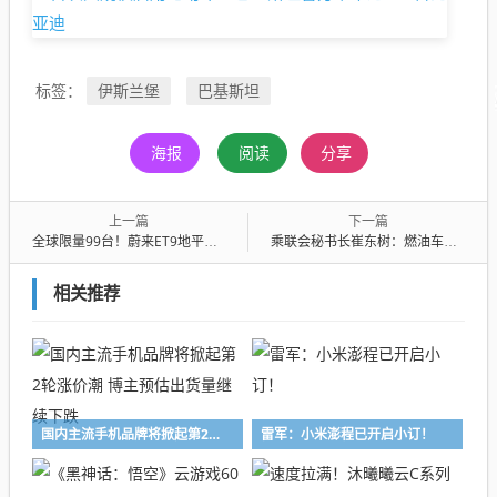
伊斯兰堡
巴基斯坦
标签：
海报
阅读
分享
上一篇
下一篇
全球限量99台！蔚来ET9地平线“极境逐光”特别版上市：83.8万起
乘联会秘书长崔东树：燃油车内销崩塌 20/30/40万国产车零售占比均超50%
相关推荐
国内主流手机品牌将掀起第2轮涨价潮 博主预估出货量继续下跌
雷军：小米澎程已开启小订！