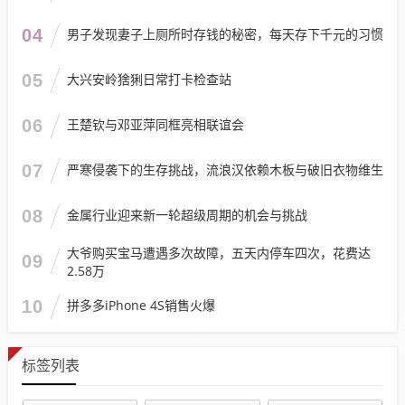
04
男子发现妻子上厕所时存钱的秘密，每天存下千元的习惯
05
大兴安岭猞猁日常打卡检查站
06
王楚钦与邓亚萍同框亮相联谊会
07
严寒侵袭下的生存挑战，流浪汉依赖木板与破旧衣物维生
08
金属行业迎来新一轮超级周期的机会与挑战
大爷购买宝马遭遇多次故障，五天内停车四次，花费达
09
2.58万
10
拼多多iPhone 4S销售火爆
标签列表