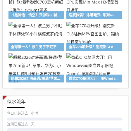
《黑神话：悟空》云游戏60帧！联想拯救者C700掌机新细节曝光：仅10ms延迟
速度拉满！沐曦曦云C系列GPU实现MiniMax H3模型首日适配
全球第一人！波兰男子不眠不休游泳56小时横渡波罗的海
全车270项升级！别克新GL8陆尚MPV官图出炉：锦绣前程豪华座舱
麒麟2026对决高通/联通/苹果2nm新U！苹果、华为、小米等厂商9月预计发布20款旗舰手机
微软CTO脑洞大开：用Windows画图当显示器跑Doom！逐帧粘贴到画布
似水流年
今日已经过去
小时
这周已经过去
天