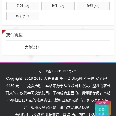
系列
(98)
长江
(72)
游戏
(88)
显卡
(102)
友情链接
大楚资讯
鄂ICP备18001482号-21
大楚资讯
Z-BlogPHP
Copyright
2018-2018
基于
搭建 安全运行
4430
天
免责声明：本站来源于从互联网上收集、整理或转载
而来的，仅供学习交流使用，不构成商业目的，请谨慎参阅，本站
不承担由此引起的法律责任。版权归原作者所有，如涉及作品内
武
汉挺
住
中国
加
油
容、版权和其它问题，请与本网联系处理。
武
汉
湖北
加油
中
国
加
油
加油
页面耗时：0.053 秒
数据查询：11 次
占用内存：1.08 MB