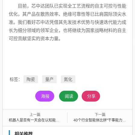
目前，芯中达团队已实现全工艺流程的自主可控与性能
优化，其产品在散热效率、绝缘可靠性等已比肩国际顶尖水
准。我们看好芯中达凭借其先发技术优势与快速迭代能力成
长为细分领域的领军企业，也将继续为国家战略材料的自主
可控贡献坚实的资本力量。
陶瓷
量产
氮化
标签：
海报
阅读
分享
上一篇
下一篇
机器人是否有一天会在认知能力上超越人类？五位院士共议“奇点”问题
40个行业智能体比拼“干事能力”，奖品是AI必备“四种券”
相关推荐