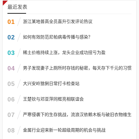
最近发表
01
浙江某地普高全员直升引发评论热议
02
如何有效防范尼帕病毒传播与感染？
03
稀土价格持续上涨，龙头企业成功扭亏为盈
04
男子发现妻子上厕所时存钱的秘密，每天存下千元的习惯
05
大兴安岭猞猁日常打卡检查站
06
王楚钦与邓亚萍同框亮相联谊会
07
严寒侵袭下的生存挑战，流浪汉依赖木板与破旧衣物维生
08
金属行业迎来新一轮超级周期的机会与挑战