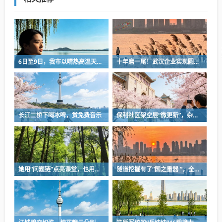
6日至9日，我市以晴热高温天气为主
十年磨一尾！武汉企业实现圆口铜鱼规模化繁育
长江二桥下喝冰啤，赏免费音乐
保利社区架空层“微更新”，杂物堆放区变身健身活动室
她用“问题链”点亮课堂，也用一份耐心等来孩子成长
隧道挖掘有了“国之重器 ”，全球首台掘爆机在武汉下线