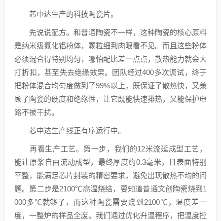
芯中达生产的科技陶瓷片。
先说说配方。和普通陶瓷不一样，这种陶瓷的核心原料
是纳米级氮化铝粉体，颗粒细到肉眼看不见。而且这些粉体
必须混合得特别均匀，哪怕配比差一点点，散热能力就会大
打折扣，甚至失去绝缘效果。团队经过400多次调试，终于
把粉体混合均匀度做到了99%以上，既保证了散热快，又兼
顾了陶瓷的硬度和绝缘性，让它既能快速排热，又能保护电
路不被干扰。
芯中达生产线正有序运行中。
再看生产工艺。第一步，我们的12米流延成型工艺，
能让原浆自由流动成型，最终厚度约0.3毫米，且表面特别
平整，能满足芯片封装的精密要求，避免出现散热不均的问
题。第二步是2100℃高温烧结，要知道普通文创陶瓷烧到1
000多℃就够了，而这种陶瓷需要烧到2100℃，温度差一
度，一整炉的样品全废。我们通过优化升温程序，把温度控