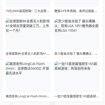
19元200G或成绝唱！三大运营商关停所有第三方渠道：被指变相涨价
魅族23今年亮相，舍弃白面板设计，白面板手机成绝版传统
全球首款8K全景无人机影翎A1全球出货量突破三万，上市仅一个月！
至少能省点钱了 猫头鹰确认：现有LGA 1851散热器全面支持LGA 1954！
美团发布LongCat-Flash-Omni：总参数达5600亿 开源最先进水平
一加15首发最强原生165超高帧游戏：阵容前所未有