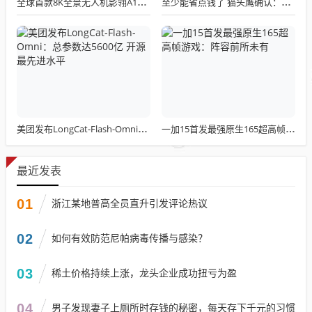
全球首款8K全景无人机影翎A1全球出货量突破三万，上市仅一个月！
至少能省点钱了 猫头鹰确认：现有LGA 1851散热器全面支持LGA 1954！
美团发布LongCat-Flash-Omni：总参数达5600亿 开源最先进水平
一加15首发最强原生165超高帧游戏：阵容前所未有
最近发表
01
浙江某地普高全员直升引发评论热议
02
如何有效防范尼帕病毒传播与感染？
03
稀土价格持续上涨，龙头企业成功扭亏为盈
04
男子发现妻子上厕所时存钱的秘密，每天存下千元的习惯