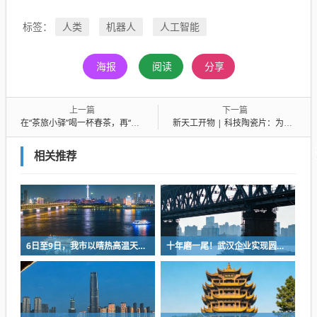
人类
机器人
人工智能
标签：
海报
阅读
分享
上一篇
下一篇
在“茶旅小驿”喝一杯春茶，再“云游”25个湖北茶旅打卡点
新天工开物 | 科技陶瓷片：为芯片装上高效“空调”
相关推荐
6日至9日，我市以晴热高温天气为主
十年磨一尾！武汉企业实现圆口铜鱼规模化繁育