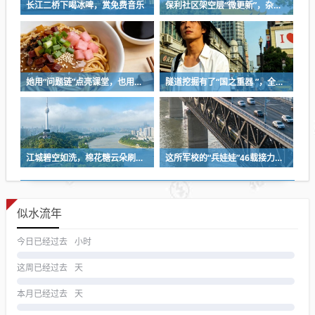
长江二桥下喝冰啤，赏免费音乐
保利社区架空层“微更新”，杂物堆放区变身健身活动室
她用“问题链”点亮课堂，也用一份耐心等来孩子成长
隧道挖掘有了“国之重器 ”，全球首台掘爆机在武汉下线
江城碧空如洗，棉花糖云朵刷屏蓝天
这所军校的“兵娃娃”46载接力，守护盲人宿舍
似水流年
今日已经过去
小时
这周已经过去
天
本月已经过去
天