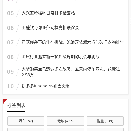
05
大兴安岭猞猁日常打卡检查站
06
王楚钦与邓亚萍同框亮相联谊会
07
严寒侵袭下的生存挑战，流浪汉依赖木板与破旧衣物维生
08
金属行业迎来新一轮超级周期的机会与挑战
大爷购买宝马遭遇多次故障，五天内停车四次，花费达
09
2.58万
10
拼多多iPhone 4S销售火爆
标签列表
汽车
(57)
微软
(435)
销量
(109)