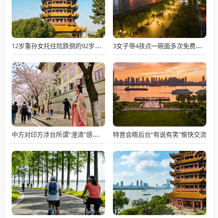
12岁重孙女托住险跌倒的92岁太爷爷
3女子带4孩点一碗面多次免费续面
特普会晤后台“有说有笑”愉快交流
中方对印方涉台所谓“澄清”感到意外