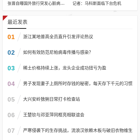
记者：马科斯面临下台危机
张晋自曝国外旅行突发心脏病险丧命
最近发表
01
浙江某地普高全员直升引发评论热议
02
如何有效防范尼帕病毒传播与感染？
03
稀土价格持续上涨，龙头企业成功扭亏为盈
04
男子发现妻子上厕所时存钱的秘密，每天存下千元的习惯
05
大兴安岭猞猁日常打卡检查站
06
王楚钦与邓亚萍同框亮相联谊会
07
严寒侵袭下的生存挑战，流浪汉依赖木板与破旧衣物维生