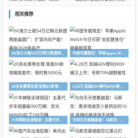
相关推荐
SK海力士砸54万亿韩元新建两座晶圆厂：扩容内存产能！最快2028年投产
中国专属限定！苹果Apple Watch今日可获“全民健身日”限量版奖章
20多处熏黑处理 极氪8X新增曜夜套件：限时售5000元
4.28万 凯越ADV摩托800X硬汉上市：号称70%越野属性
六年蝉联全球销冠！五菱代步车销量破300万辆：宏光MINIEV扛了195万辆
为何天天想着崩盘！马斯克：需求增速至少是供应的10倍 存储价格该涨不该跌