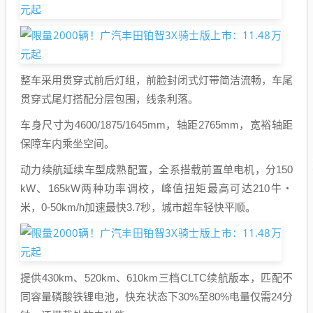
整车采用贯穿式前后灯组，前脸封闭式灯带简洁流畅，车尾
贯穿式尾灯搭配分层包围，线条利落。
车身尺寸为4600/1875/1645mm，轴距2765mm，宽裕轴距
保障车内乘坐空间。
动力续航延续车型成熟配置，全系搭载前置单电机，分150
kW、165kW两种功率调校，峰值扭矩最高可达210牛・
米，0-50km/h加速最快3.7秒，城市超车轻快平顺。
提供430km、520km、610km三档CLTC续航版本，匹配不
同容量磷酸铁锂电池，快充状态下30%至80%电量仅需24分