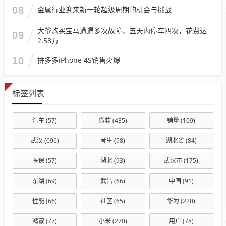
08
金属行业迎来新一轮超级周期的机会与挑战
大爷购买宝马遭遇多次故障，五天内停车四次，花费达
09
2.58万
10
拼多多iPhone 4S销售火爆
标签列表
汽车
(57)
微软
(435)
销量
(109)
武汉
(696)
考生
(98)
湖北省
(84)
医保
(57)
湖北
(93)
武汉市
(175)
东湖
(69)
武昌
(66)
中国
(91)
性能
(66)
社区
(65)
华为
(220)
鸿蒙
(77)
小米
(270)
用户
(78)