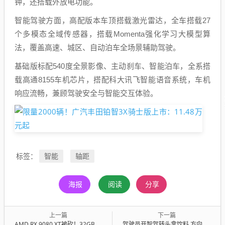
钟，还搭载外放电功能。
智能驾驶方面，高配版本车顶搭载激光雷达，全车搭载27
个多模态全域传感器，搭载Momenta强化学习大模型算
法，覆盖高速、城区、自动泊车全场景辅助驾驶。
基础版标配540度全景影像、主动刹车、智能泊车，全系搭
载高通8155车机芯片，搭配科大讯飞智能语音系统，车机
响应流畅，兼顾驾驶安全与智能交互体验。
智能
轴距
标签：
海报
阅读
分享
上一篇
下一篇
AMD RX 9080 XT被砍！32GB旗舰显卡无缘上市
驾驶员开智驾转头拿饮料 方向盘一偏直接撞护栏 交警：这不是自动驾驶