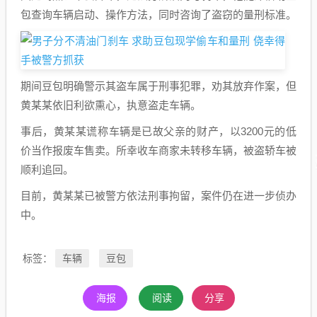
包查询车辆启动、操作方法，同时咨询了盗窃的量刑标准。
期间豆包明确警示其盗车属于刑事犯罪，劝其放弃作案，但
黄某某依旧利欲熏心，执意盗走车辆。
事后，黄某某谎称车辆是已故父亲的财产，以3200元的低
价当作报废车售卖。所幸收车商家未转移车辆，被盗轿车被
顺利追回。
目前，黄某某已被警方依法刑事拘留，案件仍在进一步侦办
中。
车辆
豆包
标签：
海报
阅读
分享