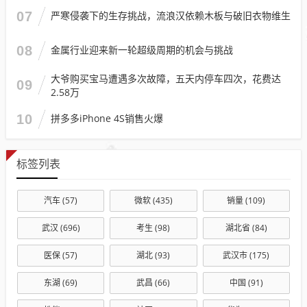
07
严寒侵袭下的生存挑战，流浪汉依赖木板与破旧衣物维生
08
金属行业迎来新一轮超级周期的机会与挑战
大爷购买宝马遭遇多次故障，五天内停车四次，花费达
09
2.58万
10
拼多多iPhone 4S销售火爆
标签列表
汽车
(57)
微软
(435)
销量
(109)
武汉
(696)
考生
(98)
湖北省
(84)
医保
(57)
湖北
(93)
武汉市
(175)
东湖
(69)
武昌
(66)
中国
(91)