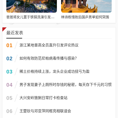
林诗栋惜败后国乒男单如何突围
爸爸将女儿置于铁锅洗澡引发争议，生死攸关的选择
最近发表
01
浙江某地普高全员直升引发评论热议
02
如何有效防范尼帕病毒传播与感染？
03
稀土价格持续上涨，龙头企业成功扭亏为盈
04
男子发现妻子上厕所时存钱的秘密，每天存下千元的习惯
05
大兴安岭猞猁日常打卡检查站
06
王楚钦与邓亚萍同框亮相联谊会