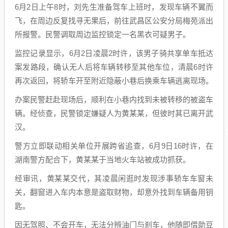
6月2日上午8时，刘先生准备驾车上班时，发现车辆不翼而
飞，在周边反复找寻无果后，前往武昌区公安分局梅苑派出
所报警。民警调取周边监控锁定一名黑衣可疑男子。
监控记录显示，6月2日凌晨2时许，该男子骑共享单车抵达
案发路段，确认无人后将车辆转移至其他车位，清晨6时许
再次返回，将轿车开至附近隐蔽小巷后换乘车辆逃离现场。
办案民警赶赴现场后，顺利在小巷内找到未被转移的被盗车
辆。经侦查，民警锁定嫌疑人为黄某某，但彼时其已离开武
汉。
警方立即联动相关单位开展跨省追查，6月9日16时许，在
湖南警方配合下，黄某某于当地火车站被成功抓获。
经审讯，黄某某交代，其凌晨闲逛时发现涉事轿车车窗未
关，翻窗进入车内本意是盗取财物，却意外找到车辆备用钥
匙。
因无驾照、不会开车，无法分辨油门与刹车，他随即借助豆