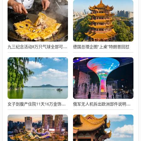
德国总理企图“上桌”特朗普回怼
九三纪念活动8万只气球全部可降解
女子剖腹产住院11天16万金饰被偷
俄军无人机拆出欧洲部件说明什么