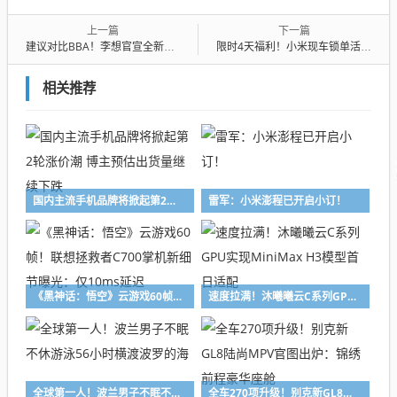
上一篇
下一篇
建议对比BBA！李想官宣全新理想L8先试驾再开发布会：减少盲订压力
限时4天福利！小米现车锁单活动开启：提车就送799元便携充放电枪
相关推荐
国内主流手机品牌将掀起第2轮涨价潮 博主预估出货量继续下跌
雷军：小米澎程已开启小订！
《黑神话：悟空》云游戏60帧！联想拯救者C700掌机新细节曝光：仅10ms延迟
速度拉满！沐曦曦云C系列GPU实现MiniMax H3模型首日适配
全球第一人！波兰男子不眠不休游泳56小时横渡波罗的海
全车270项升级！别克新GL8陆尚MPV官图出炉：锦绣前程豪华座舱