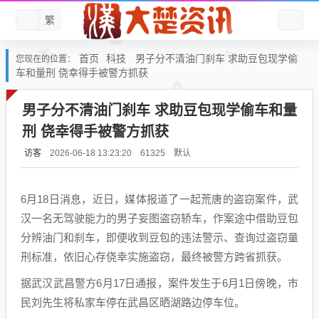
繁
首页
科技
男子分不清油门刹车 求助豆包现学偷
您现在的位置：
车和量刑 侥幸得手被警方抓获
男子分不清油门刹车 求助豆包现学偷车和量
刑 侥幸得手被警方抓获
访客
默认
2026-06-18 13:23:20
61325
6月18日消息，近日，媒体报道了一起荒唐的盗窃案件，武
汉一名无驾驶能力的男子妄图盗窃轿车，作案途中借助豆包
分辨油门和刹车，即便收到豆包的违法警示、查询过盗窃量
刑标准，依旧心存侥幸实施盗窃，最终被警方跨省抓获。
据武汉武昌警方6月17日通报，案件发生于6月1日傍晚，市
民刘先生将私家车停在武昌区晒湖路边停车位。