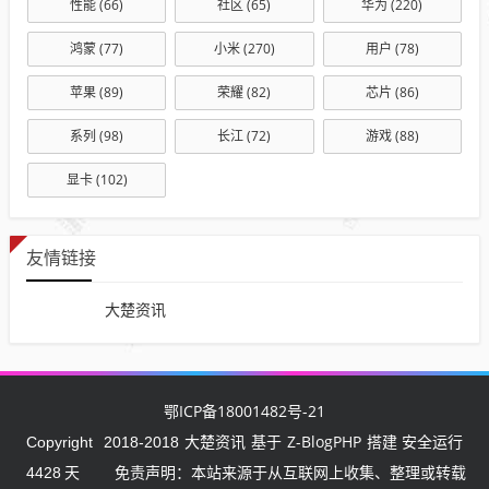
性能
(66)
社区
(65)
华为
(220)
鸿蒙
(77)
小米
(270)
用户
(78)
苹果
(89)
荣耀
(82)
芯片
(86)
系列
(98)
长江
(72)
游戏
(88)
显卡
(102)
友情链接
大楚资讯
鄂ICP备18001482号-21
大楚资讯
Z-BlogPHP
Copyright
2018-2018
基于
搭建 安全运行
4428
天
免责声明：本站来源于从互联网上收集、整理或转载