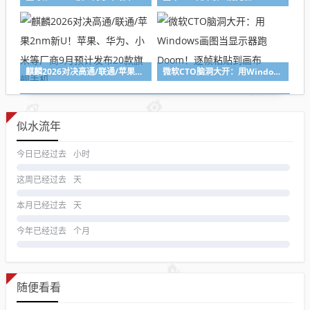
麒麟2026对决高通/联通/苹果2nm新U！苹果、华为、小米等厂商9月预计发布20款旗舰手机
微软CTO脑洞大开：用Windows画图当显示器跑Doom！逐帧粘贴到画布
似水流年
今日已经过去
小时
这周已经过去
天
本月已经过去
天
今年已经过去
个月
随便看看