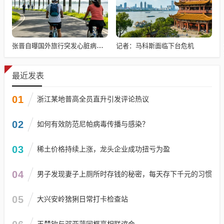
记者：马科斯面临下台危机
张晋自曝国外旅行突发心脏病险丧命
最近发表
01
浙江某地普高全员直升引发评论热议
02
如何有效防范尼帕病毒传播与感染？
03
稀土价格持续上涨，龙头企业成功扭亏为盈
04
男子发现妻子上厕所时存钱的秘密，每天存下千元的习惯
05
大兴安岭猞猁日常打卡检查站
王楚钦与邓亚萍同框亮相联谊会