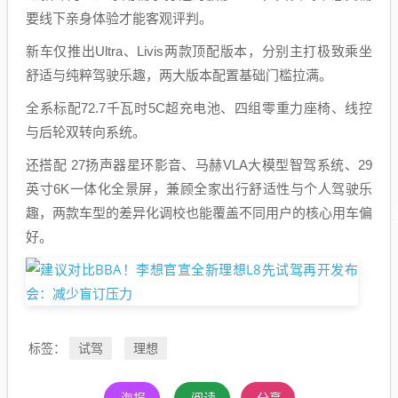
要线下亲身体验才能客观评判。
新车仅推出Ultra、Livis两款顶配版本，分别主打极致乘坐
舒适与纯粹驾驶乐趣，两大版本配置基础门槛拉满。
全系标配72.7千瓦时5C超充电池、四组零重力座椅、线控
与后轮双转向系统。
还搭配 27扬声器星环影音、马赫VLA大模型智驾系统、29
英寸6K一体化全景屏，兼顾全家出行舒适性与个人驾驶乐
趣，两款车型的差异化调校也能覆盖不同用户的核心用车偏
好。
试驾
理想
标签：
海报
阅读