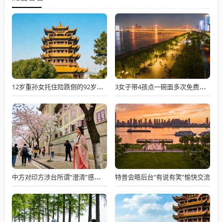
12岁重孙女托住险跌倒的92岁太爷爷
3女子带4孩点一碗面多次免费续面
特普会晤后台“有说有笑”愉快交流
中方对印方涉台所谓“澄清”感到意外