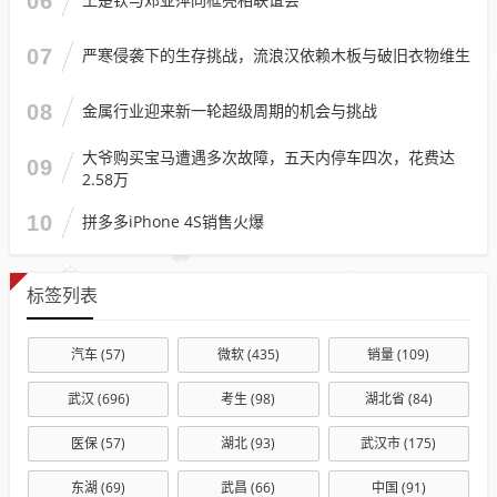
06
07
严寒侵袭下的生存挑战，流浪汉依赖木板与破旧衣物维生
08
金属行业迎来新一轮超级周期的机会与挑战
大爷购买宝马遭遇多次故障，五天内停车四次，花费达
09
2.58万
10
拼多多iPhone 4S销售火爆
标签列表
汽车
(57)
微软
(435)
销量
(109)
武汉
(696)
考生
(98)
湖北省
(84)
医保
(57)
湖北
(93)
武汉市
(175)
东湖
(69)
武昌
(66)
中国
(91)