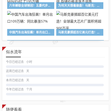
六年蝉联全球销冠！五菱代步车销量破300万辆：宏光MINIEV扛了195万辆
为何天天想着崩盘！马斯克：需求增速至少是供应的10倍 存储价格该涨不该跌
中国汽车出海狂飙！单月出口109万辆：同比暴涨57%
马斯克豪掷超百亿美元打造！全球最大芯片厂面积将超900万平
似水流年
今日已经过去
小时
这周已经过去
天
本月已经过去
天
今年已经过去
个月
随便看看