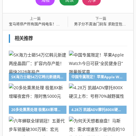
分享
上一篇
下一篇
宝马将停产所有国产纯电车！全力筹备国产BMW新世代车型
男子分不清油门刹车 求助豆包现学偷车和量刑 侥幸得手被警方抓获
相关推荐
SK海力士砸54万亿韩元新建两座晶圆厂：扩容内存产能！最快2028年投产
中国专属限定！苹果Apple Watch今日可获“全民健身日”限量版奖章
20多处熏黑处理 极氪8X新增曜夜套件：限时售5000元
4.28万 凯越ADV摩托800X硬汉上市：号称70%越野属性