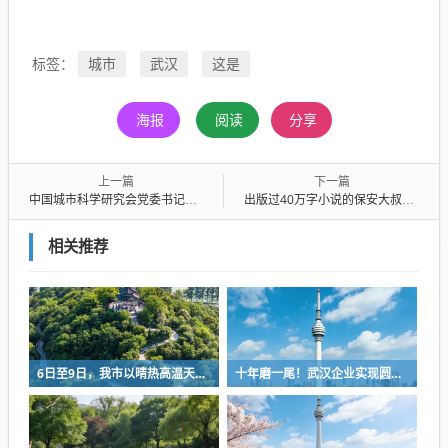
城市
武汉
这是
标签：
海报
阅读
分享
上一篇
下一篇
中国城市科学研究会党委书记、住建部原副部长仇保兴寄语武汉城市更新——为超大城市内涵式发展贡献“武汉实践”
出版过40万字小说的保安大叔还在写新作，看这些“扫地僧”如何看待读书
相关推荐
6日至9日，我市以晴热高温天气为主
十年磨一尾！武汉企业实现圆口铜鱼规模化繁育