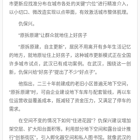
市更新应找准分布在城市各处的关键“穴位”进行精准介入，
以小切口、微改造实现以点带面，有效激活城市整体肌理。
仇保兴。
“原拆原建”让群众就地住上好房子
“原拆原建，自主更新”，居民不用离开有多年生活记忆
的地方，就地原址住上好房子，这种城市更新模式正在全国
许多城市试点，武汉已有成功案例。在武汉，围绕这一创
新，仇保兴给“好房子”提出了不少“好点子”。
他指出，二三十年前建成的老旧小区普遍无地下空间，
“原拆原建”时，可由企业建设地下车库与配套管线，再以车
位运营收益覆盖成本，既减轻了资金压力，又满足了停车的
需求。
在空间不变的情况下如何“住进花园”？仇保兴建议增加
架空层、扩大阳台面积等。利用部分地下空间和露台设计推
行“创新街区”，引入孵化器空间和私人图书馆。就像武汉的