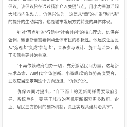
倡议。该倡议旨在通过精准介入关键节点，用小力量激活超
大城市内生动力。仇保兴认为，这是从“量”的扩张转向“质”
的提升的生动实践，也是城市发展方式转变的具体体现。
针对“百点针灸”行动中“社会共创”的核心理念，仇保兴
强调，微更新更需要调动全体市民的积极性。他建议让居民
从“旁观者”变成“参与者”，全程参与设计、施工与监督，真
正实现共建共治共享。
“不再依赖政府包办一切，充分激活民间力量。这与新
技术革命、AI时代‘个体创新、小微崛起’的趋势高度契合，
武汉应当坚定朝这个方向迈进。”仇保兴说。
仇保兴同时提出，“自下而上的更新同样需要政府引
导、系统重构，要基于城市的有机更新探索更多政府、企
业、居民三方协同的创新机制，真正实现共建共治共享”。