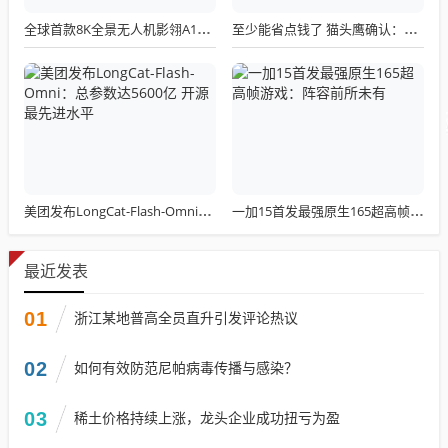
全球首款8K全景无人机影翎A1全球出货量突破三万，上市仅一个月！
至少能省点钱了 猫头鹰确认：现有LGA 1851散热器全面支持LGA 1954！
美团发布LongCat-Flash-Omni：总参数达5600亿 开源最先进水平
一加15首发最强原生165超高帧游戏：阵容前所未有
最近发表
01
浙江某地普高全员直升引发评论热议
02
如何有效防范尼帕病毒传播与感染？
03
稀土价格持续上涨，龙头企业成功扭亏为盈