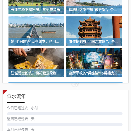
长江二桥下喝冰啤，赏免费音乐
保利社区架空层“微更新”，杂物堆放区变身健身活动室
她用“问题链”点亮课堂，也用一份耐心等来孩子成长
隧道挖掘有了“国之重器 ”，全球首台掘爆机在武汉下线
江城碧空如洗，棉花糖云朵刷屏蓝天
这所军校的“兵娃娃”46载接力，守护盲人宿舍
似水流年
今日已经过去
小时
这周已经过去
天
本月已经过去
天