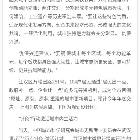
创新动能充沛；两江交汇，分割形成多元特色城市板块，里
份建筑、工业遗产等历史积淀丰厚。“要让这些特色气质，
适配现代化发展方向、契合未来经济形态，形成强大的文化
共鸣，一经活化利用，城市独特魅力就会充分彰显。”仇保
兴说。
仇保兴还建议，“要确保城市每个区域、每个功能单
元、每个板块都具备强大韧性，让城市更新更安全、更可持
续、更具抗风险能力。”
江汉区万松园路251号，104户居民通过“居民出一点、
政府补一点、企业让一点”的多元筹资机制，成为全市首例
“原址、原貌、原状”重建的城市更新项目，预计今年年底交
房。 上图为房屋原貌，下图为规划设计图。
“针灸”行动激活城市内生活力
当天，中国城市科学研究会城市更新专业委员会在武汉
发起了“百点针灸·激活江城——武汉城市微更新探索行动”的