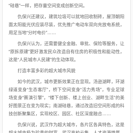
“硅巷”一样，把存量空间变成创新空间。
仇保兴还建议，建筑垃圾可以就地回收制砖，屋顶朝阳
面太阳能光伏应装尽装，优先推广电动车双向充放电系统，
用足当地“分时电价”……
仇保兴认为，还需要健全金融、审批、保险等服务，让
“原拆原建”更好激发民众改造自有住房的积极性和能动性，
这是“人民城市人民建”的生动体现。
打造丰富多彩的超大城市风貌
如今的武汉，城市更新效果正在显现。汤逊湖畔，环湖
绿道变身“生态客厅”，桥下空间变身“活力秀场”，专业足球
场变身“赛演引擎”，“楼下创新、楼上创业、湖畔生活”的美
好图景正在变为现实；南湖硅巷，通过改造旧空间形成的科
技创新聚集区，实现校区、园区、社区深度融合……
仇保兴说，武汉作为超大城市，各片区各具特色，这是
超大城市极为珍贵的财富。武汉高校云集、人才资源雄厚，