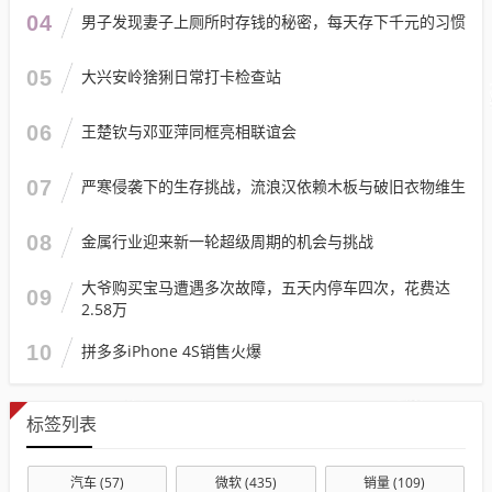
04
男子发现妻子上厕所时存钱的秘密，每天存下千元的习惯
05
大兴安岭猞猁日常打卡检查站
06
王楚钦与邓亚萍同框亮相联谊会
07
严寒侵袭下的生存挑战，流浪汉依赖木板与破旧衣物维生
08
金属行业迎来新一轮超级周期的机会与挑战
大爷购买宝马遭遇多次故障，五天内停车四次，花费达
09
2.58万
10
拼多多iPhone 4S销售火爆
标签列表
汽车
(57)
微软
(435)
销量
(109)