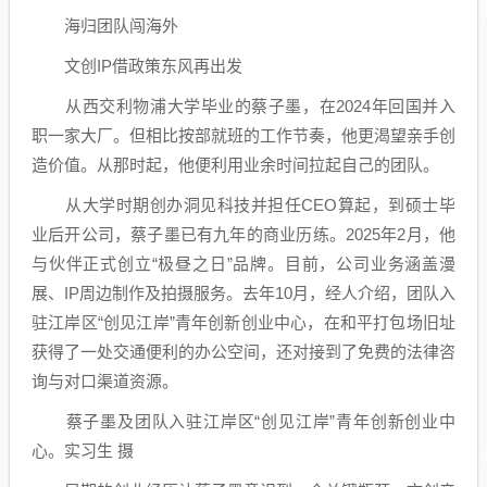
海归团队闯海外
文创IP借政策东风再出发
从西交利物浦大学毕业的蔡子墨，在2024年回国并入
职一家大厂。但相比按部就班的工作节奏，他更渴望亲手创
造价值。从那时起，他便利用业余时间拉起自己的团队。
从大学时期创办洞见科技并担任CEO算起，到硕士毕
业后开公司，蔡子墨已有九年的商业历练。2025年2月，他
与伙伴正式创立“极昼之日”品牌。目前，公司业务涵盖漫
展、IP周边制作及拍摄服务。去年10月，经人介绍，团队入
驻江岸区“创见江岸”青年创新创业中心，在和平打包场旧址
获得了一处交通便利的办公空间，还对接到了免费的法律咨
询与对口渠道资源。
蔡子墨及团队入驻江岸区“创见江岸”青年创新创业中
心。实习生 摄