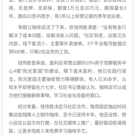
用、无抵押、无担保，额度1万元至20万元，期限最长3
年，面向22至45周岁、有1年以上经营记录的青年创业者。
免租让咖啡店活了下来，但钱伟胜清楚：“没有租金只
解决了成本问题，没解决收入问题。”社区较老，店面又在
内部，线下客流少，主要靠外卖接单。3个平台每月勉强达
到500单，只够2名店员的工资。
钱伟胜曾承诺，盈利后将营业额的10%用于党群服务中
心4楼“阳光家园”的建设。眼下虽未盈利，他已在践行诺
言。阳光家园主要接收智力障碍群体，有人已30多岁，认
知水平却停留在六七岁。社区书记黄骏认为，咖啡店可以成
为他们接触新鲜事物、学习社会化技能的窗口。
经过考量，钱伟胜决定与社区合作，每周固定抽出时间
教这些残障人士制作咖啡，至今已坚持半年。他还设想，把
小店往公益方向打磨，在社交媒体上推广，最好联动街道残
联，让更多残疾人来免费学习咖啡手艺。