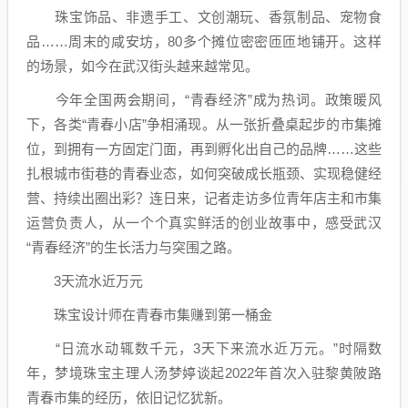
珠宝饰品、非遗手工、文创潮玩、香氛制品、宠物食
品……周末的咸安坊，80多个摊位密密匝匝地铺开。这样
的场景，如今在武汉街头越来越常见。
今年全国两会期间，“青春经济”成为热词。政策暖风
下，各类“青春小店”争相涌现。从一张折叠桌起步的市集摊
位，到拥有一方固定门面，再到孵化出自己的品牌……这些
扎根城市街巷的青春业态，如何突破成长瓶颈、实现稳健经
营、持续出圈出彩？连日来，记者走访多位青年店主和市集
运营负责人，从一个个真实鲜活的创业故事中，感受武汉
“青春经济”的生长活力与突围之路。
3天流水近万元
珠宝设计师在青春市集赚到第一桶金
“日流水动辄数千元，3天下来流水近万元。”时隔数
年，梦境珠宝主理人汤梦婷谈起2022年首次入驻黎黄陂路
青春市集的经历，依旧记忆犹新。