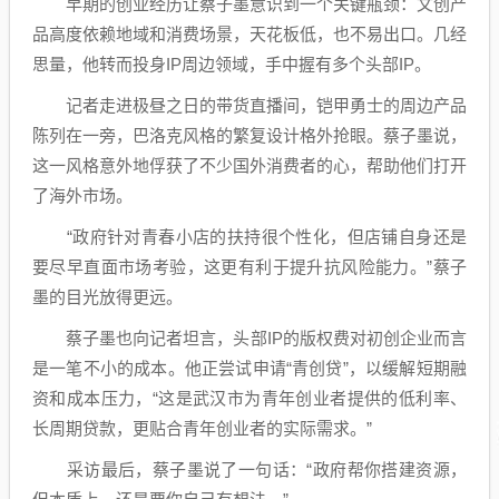
早期的创业经历让蔡子墨意识到一个关键瓶颈：文创产
品高度依赖地域和消费场景，天花板低，也不易出口。几经
思量，他转而投身IP周边领域，手中握有多个头部IP。
记者走进极昼之日的带货直播间，铠甲勇士的周边产品
陈列在一旁，巴洛克风格的繁复设计格外抢眼。蔡子墨说，
这一风格意外地俘获了不少国外消费者的心，帮助他们打开
了海外市场。
“政府针对青春小店的扶持很个性化，但店铺自身还是
要尽早直面市场考验，这更有利于提升抗风险能力。”蔡子
墨的目光放得更远。
蔡子墨也向记者坦言，头部IP的版权费对初创企业而言
是一笔不小的成本。他正尝试申请“青创贷”，以缓解短期融
资和成本压力，“这是武汉市为青年创业者提供的低利率、
长周期贷款，更贴合青年创业者的实际需求。”
采访最后，蔡子墨说了一句话：“政府帮你搭建资源，