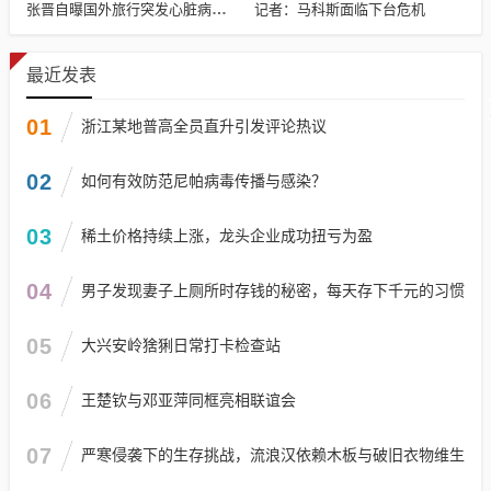
记者：马科斯面临下台危机
张晋自曝国外旅行突发心脏病险丧命
最近发表
01
浙江某地普高全员直升引发评论热议
02
如何有效防范尼帕病毒传播与感染？
03
稀土价格持续上涨，龙头企业成功扭亏为盈
04
男子发现妻子上厕所时存钱的秘密，每天存下千元的习惯
05
大兴安岭猞猁日常打卡检查站
06
王楚钦与邓亚萍同框亮相联谊会
07
严寒侵袭下的生存挑战，流浪汉依赖木板与破旧衣物维生