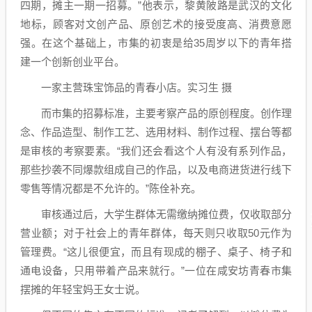
四期，摊主一期一招募。”他表示，黎黄陂路是武汉的文化
地标，顾客对文创产品、原创艺术的接受度高、消费意愿
强。在这个基础上，市集的初衷是给35周岁以下的青年搭
建一个创新创业平台。
一家主营珠宝饰品的青春小店。实习生 摄
而市集的招募标准，主要考察产品的原创程度。创作理
念、作品造型、制作工艺、选用材料、制作过程、摆台等都
是审核的考察要素。“我们还会看这个人有没有系列作品，
那些抄袭不同爆款组成自己的作品，以及电商进货进行线下
零售等情况都是不允许的。”陈佺补充。
审核通过后，大学生群体无需缴纳摊位费，仅收取部分
营业额；对于社会上的青年群体，每天则只收取50元作为
管理费。“这儿很便宜，而且有现成的棚子、桌子、椅子和
通电设备，只用带着产品来就行。”一位在咸安坊青春市集
摆摊的年轻宝妈王女士说。