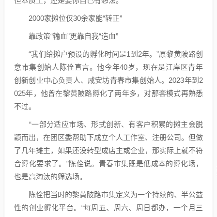
但本质上，还是要你自己有想法。”
2000家摊位仅30余家能“转正”
靠政策“输血”更靠自我“造血”
“我们给摊户预设的孵化时间是1到2年。”原黎黄陂路创
意市集创始人陈佺直言。他今年40岁，现在是江岸区青年
创新创业中心负责人、咸安坊青春市集创始人。2023年到2
025年，他曾在黎黄陂路孵化了两年多，对那套模式再熟悉
不过。
“一部分适应市场、形式创新、有客户积累的摊主会脱
颖而出，在团区委帮助下成立个人工作室、注册公司。但做
了几年摊主，如果还没转型成店主或企业，那实际上就不符
合孵化要求了。”陈佺说。青春市集既是低成本的孵化场，
也是高淘汰的筛选场。
陈佺把当时的黎黄陂路市集定义为一个持续的、半公益
性的创业孵化平台。“每周五、周六、周日都办，一个月三