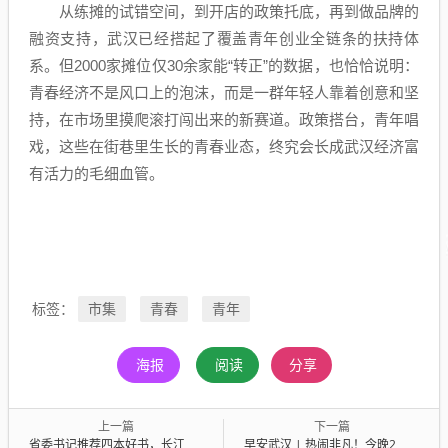
从练摊的试错空间，到开店的政策托底，再到做品牌的
融资支持，武汉已经搭起了覆盖青年创业全链条的扶持体
系。但2000家摊位仅30余家能“转正”的数据，也恰恰说明：
青春经济不是风口上的泡沫，而是一群年轻人靠着创意和坚
持，在市场里摸爬滚打闯出来的新赛道。政策搭台，青年唱
戏，这些在街巷里生长的青春业态，终究会长成武汉经济富
有活力的毛细血管。
市集
青春
青年
标签：
海报
阅读
分享
上一篇
下一篇
省委书记推荐四本好书，长江日报参与策划、撰写新书入选
早安武汉 | 热闹非凡！今晚2万人赶来武汉这里，交警发布出行提醒