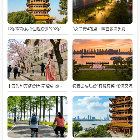
12岁重孙女托住险跌倒的92岁太爷爷
3女子带4孩点一碗面多次免费续面
特普会晤后台“有说有笑”愉快交流
中方对印方涉台所谓“澄清”感到意外