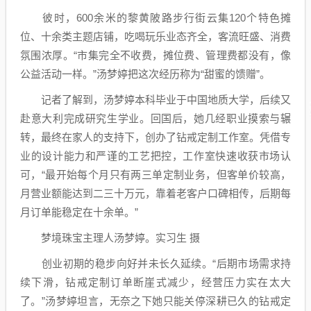
彼时，600余米的黎黄陂路步行街云集120个特色摊
位、十余类主题店铺，吃喝玩乐业态齐全，客流旺盛、消费
氛围浓厚。“市集完全不收费，摊位费、管理费都没有，像
公益活动一样。”汤梦婷把这次经历称为“甜蜜的馈赠”。
记者了解到，汤梦婷本科毕业于中国地质大学，后续又
赴意大利完成研究生学业。回国后，她几经职业摸索与辗
转，最终在家人的支持下，创办了钻戒定制工作室。凭借专
业的设计能力和严谨的工艺把控，工作室快速收获市场认
可，“最开始每个月只有两三单定制业务，但客单价较高，
月营业额能达到二三十万元，靠着老客户口碑相传，后期每
月订单能稳定在十余单。”
梦境珠宝主理人汤梦婷。实习生 摄
创业初期的稳步向好并未长久延续。“后期市场需求持
续下滑，钻戒定制订单断崖式减少，经营压力实在太大
了。”汤梦婷坦言，无奈之下她只能关停深耕已久的钻戒定