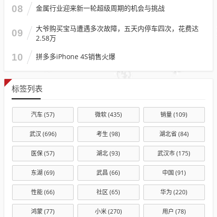
08
金属行业迎来新一轮超级周期的机会与挑战
大爷购买宝马遭遇多次故障，五天内停车四次，花费达
09
2.58万
10
拼多多iPhone 4S销售火爆
标签列表
汽车
(57)
微软
(435)
销量
(109)
武汉
(696)
考生
(98)
湖北省
(84)
医保
(57)
湖北
(93)
武汉市
(175)
东湖
(69)
武昌
(66)
中国
(91)
性能
(66)
社区
(65)
华为
(220)
鸿蒙
(77)
小米
(270)
用户
(78)