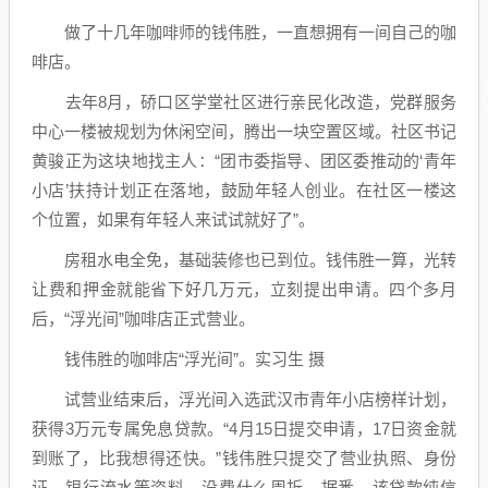
做了十几年咖啡师的钱伟胜，一直想拥有一间自己的咖
啡店。
去年8月，硚口区学堂社区进行亲民化改造，党群服务
中心一楼被规划为休闲空间，腾出一块空置区域。社区书记
黄骏正为这块地找主人：“团市委指导、团区委推动的‘青年
小店’扶持计划正在落地，鼓励年轻人创业。在社区一楼这
个位置，如果有年轻人来试试就好了”。
房租水电全免，基础装修也已到位。钱伟胜一算，光转
让费和押金就能省下好几万元，立刻提出申请。四个多月
后，“浮光间”咖啡店正式营业。
钱伟胜的咖啡店“浮光间”。实习生 摄
试营业结束后，浮光间入选武汉市青年小店榜样计划，
获得3万元专属免息贷款。“4月15日提交申请，17日资金就
到账了，比我想得还快。”钱伟胜只提交了营业执照、身份
证、银行流水等资料，没费什么周折。据悉，该贷款纯信