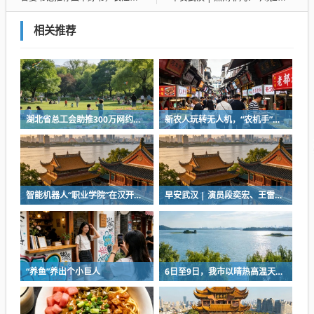
相关推荐
湖北省总工会助推300万网约车司机降佣金
新农人玩转无人机，“农机手”赛项最热门
智能机器人“职业学院”在汉开学，教材就是人类的一举一动
早安武汉 | 演员段奕宏、王雷，在武汉获聘
“养鱼”养出个小巨人
6日至9日，我市以晴热高温天气为主