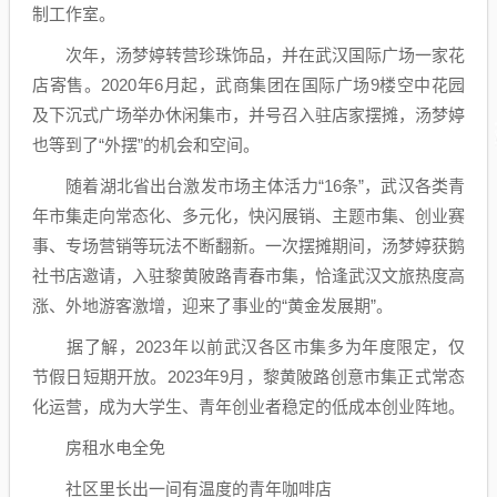
制工作室。
次年，汤梦婷转营珍珠饰品，并在武汉国际广场一家花
店寄售。2020年6月起，武商集团在国际广场9楼空中花园
及下沉式广场举办休闲集市，并号召入驻店家摆摊，汤梦婷
也等到了“外摆”的机会和空间。
随着湖北省出台激发市场主体活力“16条”，武汉各类青
年市集走向常态化、多元化，快闪展销、主题市集、创业赛
事、专场营销等玩法不断翻新。一次摆摊期间，汤梦婷获鹅
社书店邀请，入驻黎黄陂路青春市集，恰逢武汉文旅热度高
涨、外地游客激增，迎来了事业的“黄金发展期”。
据了解，2023年以前武汉各区市集多为年度限定，仅
节假日短期开放。2023年9月，黎黄陂路创意市集正式常态
化运营，成为大学生、青年创业者稳定的低成本创业阵地。
房租水电全免
社区里长出一间有温度的青年咖啡店