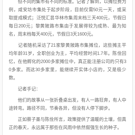
但不同的集市有不同的标准。记者了解到，以摊位费为
例，咸安坊市集处于起步阶段，目前仅需50元一天，或采
取提成模式；泛悦汇昙华林市集周末档三天400元，节假日
每日200元；黎黄陂路市集由于发展得较为成熟、最为知
名，周末档每天400元，节假日3天1600元。
记者随机采访了21家黎黄陂路市集摊位，这些摊主平
均年龄31岁，全职创业为主，平均经营时间1.7年。陈佺回
忆，在他孵化的2000多家摊位中，真正能注册公司的只有3
0多家。而这30多家里，能继续开实体小店的，又是极少
数。
记者手记：
他们的故事从一张折叠桌出发，有人一路狂奔，有人中
途转弯。路径不同，节奏各异，但没有人停下脚步。
正如蔡子墨与陈佺所言，政策提供了温暖的土壤，但真
正的春天，永远属于那些在风雨中依然倔强生长的种子。