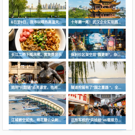
6日至9日，我市以晴热高温天气为主
十年磨一尾！武汉企业实现圆口铜鱼规模化繁育
长江二桥下喝冰啤，赏免费音乐
保利社区架空层“微更新”，杂物堆放区变身健身活动室
她用“问题链”点亮课堂，也用一份耐心等来孩子成长
隧道挖掘有了“国之重器 ”，全球首台掘爆机在武汉下线
江城碧空如洗，棉花糖云朵刷屏蓝天
这所军校的“兵娃娃”46载接力，守护盲人宿舍