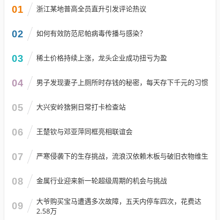
01
浙江某地普高全员直升引发评论热议
02
如何有效防范尼帕病毒传播与感染？
03
稀土价格持续上涨，龙头企业成功扭亏为盈
04
男子发现妻子上厕所时存钱的秘密，每天存下千元的习惯
05
大兴安岭猞猁日常打卡检查站
06
王楚钦与邓亚萍同框亮相联谊会
07
严寒侵袭下的生存挑战，流浪汉依赖木板与破旧衣物维生
08
金属行业迎来新一轮超级周期的机会与挑战
大爷购买宝马遭遇多次故障，五天内停车四次，花费达
09
2.58万