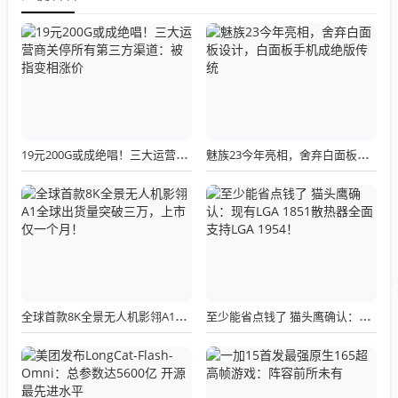
19元200G或成绝唱！三大运营商关停所有第三方渠道：被指变相涨价
魅族23今年亮相，舍弃白面板设计，白面板手机成绝版传统
全球首款8K全景无人机影翎A1全球出货量突破三万，上市仅一个月！
至少能省点钱了 猫头鹰确认：现有LGA 1851散热器全面支持LGA 1954！