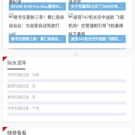
REDMI K100 Pro Max塞进9070mAh电池：刷新K系列容量纪录
女子用漏洞0元买了3000台电器：货物堆积如山 8小时才清点完
账号仅更新三条！黄仁勋亲自站台：为自家自动驾驶打call
波音747机长空中迷航 飞错机场！空管强制引导飞机备降 挡下事故
似水流年
今日已经过去
小时
这周已经过去
天
本月已经过去
天
今年已经过去
个月
随便看看