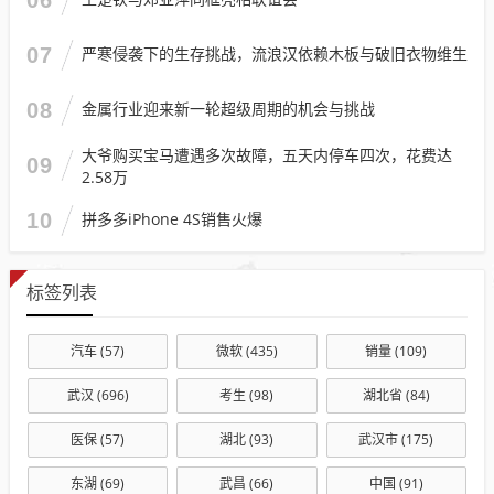
07
严寒侵袭下的生存挑战，流浪汉依赖木板与破旧衣物维生
08
金属行业迎来新一轮超级周期的机会与挑战
大爷购买宝马遭遇多次故障，五天内停车四次，花费达
09
2.58万
10
拼多多iPhone 4S销售火爆
标签列表
汽车
(57)
微软
(435)
销量
(109)
武汉
(696)
考生
(98)
湖北省
(84)
医保
(57)
湖北
(93)
武汉市
(175)
东湖
(69)
武昌
(66)
中国
(91)