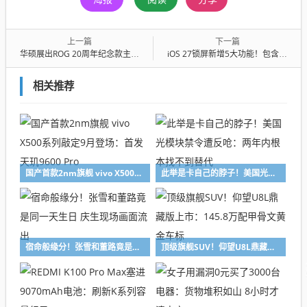
上一篇
下一篇
华硕展出ROG 20周年纪念款主板：可装9块M.2固态硬盘
iOS 27锁屏新增5大功能！包含国行iPhone唯一可用AI功能：千问支持
相关推荐
国产首款2nm旗舰 vivo X500系列敲定9月登场：首发天玑9600 Pro
此举是卡自己的脖子！美国光模块禁令遭反呛：两年内根本找不到替代
宿命般缘分！张雪和董路竟是同一天生日 庆生现场画面流出
顶级旗舰SUV！仰望U8L鼎藏版上市：145.8万配甲骨文黄金车标