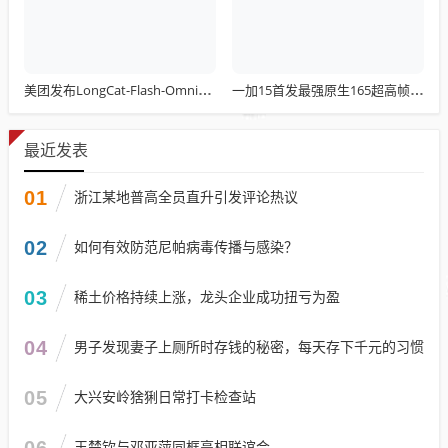
美团发布LongCat-Flash-Omni：总参数达5600亿 开源最先进水平
一加15首发最强原生165超高帧游戏：阵容前所未有
最近发表
01
浙江某地普高全员直升引发评论热议
02
如何有效防范尼帕病毒传播与感染？
03
稀土价格持续上涨，龙头企业成功扭亏为盈
04
男子发现妻子上厕所时存钱的秘密，每天存下千元的习惯
05
大兴安岭猞猁日常打卡检查站
06
王楚钦与邓亚萍同框亮相联谊会