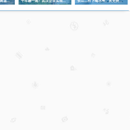
6日至9日，我市以晴热高温天气为主
十年磨一尾！武汉企业实现圆口铜鱼规模化繁育
长江二桥下喝冰啤，赏免费音乐