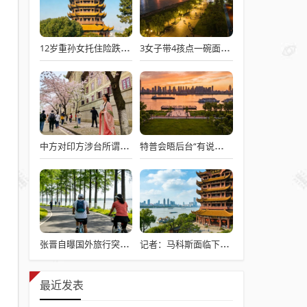
12岁重孙女托住险跌倒的92岁太爷爷
3女子带4孩点一碗面多次免费续面
中方对印方涉台所谓“澄清”感到意外
特普会晤后台“有说有笑”愉快交流
张晋自曝国外旅行突发心脏病险丧命
记者：马科斯面临下台危机
最近发表