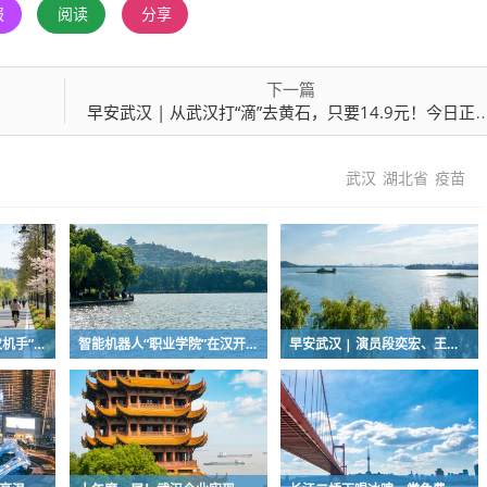
报
阅读
分享
下一篇
早安武汉 | 从武汉打“滴”去黄石，只要14.9元！今日正式通车
武汉
湖北省
疫苗
新农人玩转无人机，“农机手”赛项最热门
智能机器人“职业学院”在汉开学，教材就是人类的一举一动
早安武汉 | 演员段奕宏、王雷，在武汉获聘