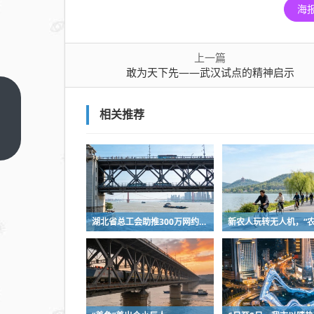
海
上一篇
敢为天下先——武汉试点的精神启示
敢为
相关推荐
天下
先
上一
篇
——
武汉
试点
的精
湖北省总工会助推300万网约车司机降佣金
神启
示