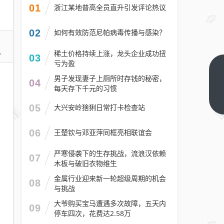
01
浙江某地普高全员直升引发评论热议
02
如何有效防范尼帕病毒传播与感染？
稀土价格持续上涨，龙头企业成功扭
03
亏为盈
早安
男子发现妻子上厕所时存钱的秘密，
04
武汉
每天存下千元的习惯
| 从
下一
05
大兴安岭猞猁日常打卡检查站
篇
武汉
打
06
王楚钦与邓亚萍同框亮相联谊会
“滴”
去黄
严寒侵袭下的生存挑战，流浪汉依赖
07
木板与破旧衣物维生
石，
只要
金属行业迎来新一轮超级周期的机会
08
与挑战
14.9
元！
大爷购买宝马遭遇多次故障，五天内
09
停车四次，花费达2.58万
今日