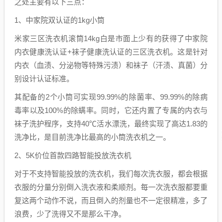
之处主要有以下三点：
1、中家院双认证的1kg小筒
米家三区洗衣机滚筒14kg白是市面上少有的获得了中家院
内衣健康洗认证+袜子健康洗认证的三区洗衣机。这是针对
内衣（血渍、分泌物等特殊污渍）和袜子（汗渍、真菌）分
别设计认证标准。
其配备的2个小筒可实现99.99%的除菌率、99.99%的除病
毒率以及100%的除螨率。同时，它还内置了专属的内衣与
袜子洗护程序，支持40℃活水漂洗，最终实现了高达1.83的
洗净比，是目前洗净比最高的小筒洗衣机之一。
2、5K价位首款四路智能投放洗衣机
对于不支持智能投放的洗衣机，我们每次洗衣服，都会根据
衣服的分量分别倒入洗衣液和柔顺剂。每一次洗衣服都要重
复这两个动作不说，而且倒入的剂量也不一定很精准，多了
浪费，少了洗得又不是那么干净。