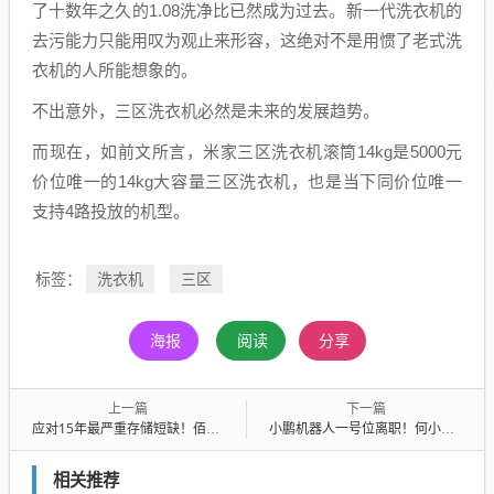
了十数年之久的1.08洗净比已然成为过去。新一代洗衣机的
去污能力只能用叹为观止来形容，这绝对不是用惯了老式洗
衣机的人所能想象的。
不出意外，三区洗衣机必然是未来的发展趋势。
而现在，如前文所言，米家三区洗衣机滚筒14kg是5000元
价位唯一的14kg大容量三区洗衣机，也是当下同价位唯一
支持4路投放的机型。
洗衣机
三区
标签：
海报
阅读
分享
上一篇
下一篇
应对15年最严重存储短缺！佰维存储再签126亿锁价长单：年内已锁定227亿产能
小鹏机器人一号位离职！何小鹏发内部信：本人亲自带队 最后200天冲刺机器人量产
相关推荐