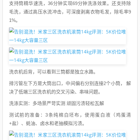
支持筒精华速洗，36分钟实现69分钟洗涤效果。还支持除
毛洗，通过高压水流冲击，可深度剥离衣物毛发，除毛率9
1%。
洗衣机后背，可以看到三筒都是独立水路。
排污管左下方是大筒出口，中间偏右分别连接2个小筒， 解
决了低端三区洗衣机的交叉污染、串味问题。
洗涤实测：多场景严苛实测 顽固污渍轻松瓦解
测试前的准备：3条纯棉白坯布，使用蛋白液（鸡蛋清
+盐）、蚝油、卤水和老抽模拟污渍。