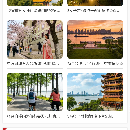
12岁重孙女托住险跌倒的92岁太爷爷
3女子带4孩点一碗面多次免费续面
特普会晤后台“有说有笑”愉快交流
中方对印方涉台所谓“澄清”感到意外
记者：马科斯面临下台危机
张晋自曝国外旅行突发心脏病险丧命