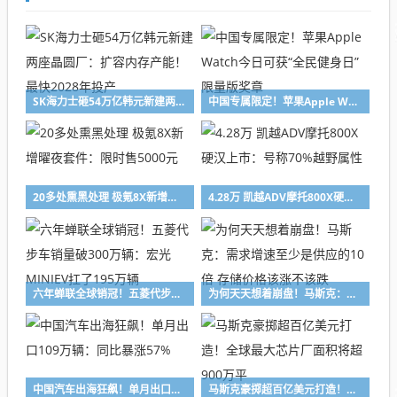
SK海力士砸54万亿韩元新建两座晶圆厂：扩容内存产能！最快2028年投产
中国专属限定！苹果Apple Watch今日可获“全民健身日”限量版奖章
20多处熏黑处理 极氪8X新增曜夜套件：限时售5000元
4.28万 凯越ADV摩托800X硬汉上市：号称70%越野属性
六年蝉联全球销冠！五菱代步车销量破300万辆：宏光MINIEV扛了195万辆
为何天天想着崩盘！马斯克：需求增速至少是供应的10倍 存储价格该涨不该跌
中国汽车出海狂飙！单月出口109万辆：同比暴涨57%
马斯克豪掷超百亿美元打造！全球最大芯片厂面积将超900万平