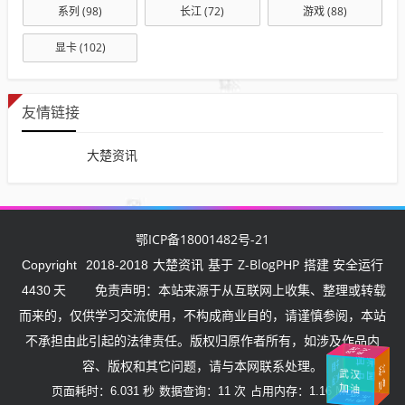
系列
(98)
长江
(72)
游戏
(88)
显卡
(102)
友情链接
大楚资讯
鄂ICP备18001482号-21
大楚资讯
Z-BlogPHP
Copyright
2018-2018
基于
搭建 安全运行
4430
天
免责声明：本站来源于从互联网上收集、整理或转载
而来的，仅供学习交流使用，不构成商业目的，请谨慎参阅，本站
不承担由此引起的法律责任。版权归原作者所有，如涉及作品内
武汉
挺住
加油
湖
北
加
容、版权和其它问题，请与本网联系处理。
中
国
武汉
中国
油
加
油
加油
页面耗时：6.031 秒
数据查询：11 次
占用内存：1.16 MB
加油
中国