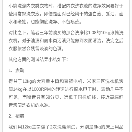
小筒洗涤内衣类衣物时，搭配内衣洗衣液的洗净效果要好于
使用常规洗衣液，即便是面对已经风干的蛋白液、蚝油、卤
水和老抽，也能彻底洗净、不留痕迹。
对比之下，笔者三年前购买的那台洗净比1.08的10kg滚筒洗
衣机，对于油渍和卤水类污渍只能做到表面清洁，洗完之后
衣服依然会残留淡淡的色斑。
其他方面的测试结果小结如下：
1、震动
得益于12kg的大容量主筒和直驱电机，米家三区洗衣机滚
筒14kg在以1000RPM的转速进行脱水甩干时，震动几乎不
可见，而噪音只有58分贝，远低于国标红线，接近高端静
音滚筒洗衣机的水准。
2、褶皱
我们用12kg主筒做了2次洗涤测试，分别是6kg的床上用品