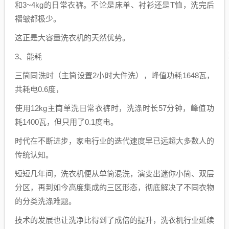
和3~4kg的日常衣裤。不论是床单、衬衫还是T恤，洗完后
褶皱都极少。
这正是大容量洗衣机的天然优势。
3、能耗
三筒同洗时（主筒设置2小时大件洗），峰值功耗1648瓦，
共耗电0.6度，
使用12kg主筒单洗日常衣裤时，洗涤时长57分钟，峰值功
耗1400瓦，但只用了0.1度电。
时代在不断进步，家电行业的迭代速度早已远超大多数人的
传统认知。
短短几年间，洗衣机便从单筒混洗，演变出迷你小筒、双层
分区，再到如今高度集成的三区形态，彻底解决了不同衣物
的分类洗涤难题。
技术的发展也让洗净比得到了成倍的提升，洗衣机行业延续