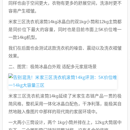
同样也由于空间更大，衣物有更多的舒展空间，洗涤时更不
容易产生褶皱。
米家三区洗衣机滚筒14kg冰晶白的双1kg小筒和12kg主筒都
是同价位下最大的容量，同时也是目前市面上5K价位唯一
一款14kg机型。
我们在后面也会测试这款洗衣机的噪音、震动以及洗衣褶皱
效果。
二、图赏：极简冰晶白外观 适配多元家居场景
米家三区洗衣机滚筒14kg延续了米家生态链产品一贯的极
简风格，整机采用一体化冰晶白配色，干净利落，能极其自
然地融入像图片中那样的现代简约家居环境中。
一大两小三筒设计，两个 1kg小筒并排在上，12kg大筒居中