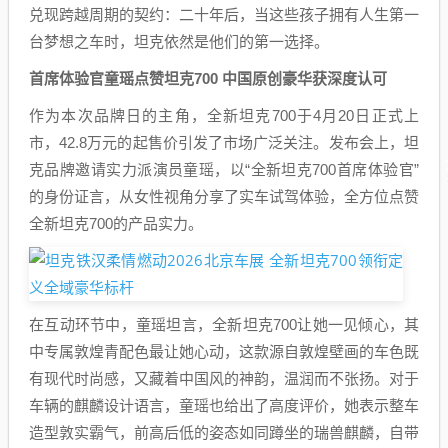
兑现跨越周期的契约：二十年后，当这些孩子拥有人生第一
台梦想之车时，坦克依然是他们的第一选择。
首席体验官童瑶点赞坦克700 中国原创豪华获深度认可
作为本次品牌日的主角，全新坦克700于4月20日正式上
市，42.8万元的起售价引发了市场广泛关注。发布会上，坦
克品牌邀请实力派演员童瑶，以“全新坦克700首席体验官”
的身份证言，从女性视角分享了实车试驾体验，全方位点赞
全新坦克700的产品实力。
在互动环节中，童瑶坦言，全新坦克700让她一见倾心，其
中专属敦煌青配色最让她心动，这款源自敦煌壁画的车色既
有现代时尚感，又藏着中国风的神韵，温润而不张扬。对于
车辆的麒麟设计语言，童瑶也给出了高度评价，她表示整车
造型敦实霸气，前高后低的姿态如同蹲坐的瑞兽麒麟，自带