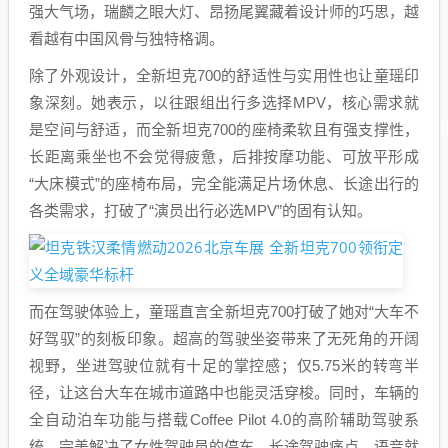
强大气场，瑞麟之眼大灯、昂扬尾翼藏着设计师的巧思，越
看越有中国风骨与独特格调。
除了外观设计，全新坦克700的舒适性与实用性也让童瑶印
象深刻。她表示，以往跟组出行多选择MPV，核心需求就
是空间与舒适，而全新坦克700的座椅柔软且有强支撑性，
长距离乘坐也不会觉得疲惫，后排按摩功能、可放平形成
“大床模式”的座椅布局，完全能满足片场休息、长途出行的
各类需求，打破了“演员出行必选MPV”的固有认知。
而在驾驶体验上，童瑶直言全新坦克700打破了她对“大车不
好驾驭”的刻板印象。超高的驾驶坐姿带来了无死角的开阔
视野，坐进驾驶位就有十足的掌控感；仅5.75米的转弯半
径，让这台大车在城市道路中也能灵活穿梭。同时，车辆的
全自动泊车功能与搭载Coffee Pilot 4.0的高阶辅助驾驶系
统，完美解决了女性驾驶员的停车、长途驾驶痛点，语音就