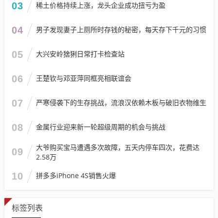
03
稀土价格持续上涨，龙头企业成功扭亏为盈
04
男子发现妻子上厕所时存钱的秘密，每天存下千元的习惯
05
大兴安岭猞猁日常打卡检查站
06
王楚钦与邓亚萍同框亮相联谊会
07
严寒侵袭下的生存挑战，流浪汉依赖木板与破旧衣物维生
08
金属行业迎来新一轮超级周期的机会与挑战
大爷购买宝马遭遇多次故障，五天内停车四次，花费达
09
2.58万
10
拼多多iPhone 4S销售火爆
标签列表