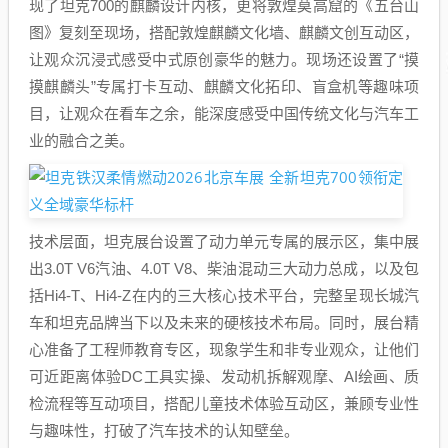
现了坦克700的麒麟设计内核，更将敦煌莫高窟的《五台山
图》复刻至现场，搭配敦煌麒麟文化墙、麒麟文创互动区，
让观众沉浸式感受中式原创豪华的魅力。现场还设置了“摸
摸麒麟头”专属打卡互动、麒麟文化拓印、盲盒机等趣味项
目，让观众在看车之余，能深度感受中国传统文化与汽车工
业的融合之美。
技术层面，坦克展台设置了动力单元专属的展示区，集中展
出3.0T V6汽油、4.0T V8、柴油混动三大动力总成，以及包
括Hi4-T、Hi4-Z在内的三大核心技术平台，完整呈现长城汽
车和坦克品牌当下以及未来的硬核技术布局。同时，展台精
心准备了工程师教育专区，现象学生和非专业观众，让他们
可近距离体验DC工具实操、发动机拆解观摩、AI绘画、质
检流程等互动项目，搭配儿童技术体验互动区，兼顾专业性
与趣味性，打破了汽车技术的认知壁垒。