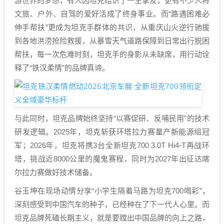
游世界的梦想，有人因坦克结识了一生挚友，更有不少人将
文旅、户外、自驾的爱好活成了终身事业。而“路遇困难必
伸手帮扶”更成为坦克手群体的共识，从重庆山火逆行驰援
到各地洪涝抢险救援，从暴雪天气道路保障到日常出行脱困
帮扶，每一次危难时刻，坦克手的身影从未缺席，用行动诠
释了“铁汉柔情”的品牌真谛。
与此同时，坦克品牌始终坚持“以赛促研、反哺民用”的技术
研发逻辑。2025年，坦克斩获环塔拉力赛量产新能源组冠
军；2026年，坦克将携3台全新坦克700 3.0T Hi4-T再战环
塔，挑战近8000公里的魔鬼赛程，同时为2027年出征达喀
尔拉力赛做好技术储备。
谷玉坤在现场动情分享“小学生隔着马路为坦克700喝彩”，
深刻感受到中国汽车的种子，已经种在了下一代人心里。而
坦克品牌死磕长期主义，就是要蹚出中国品牌的向上之路，