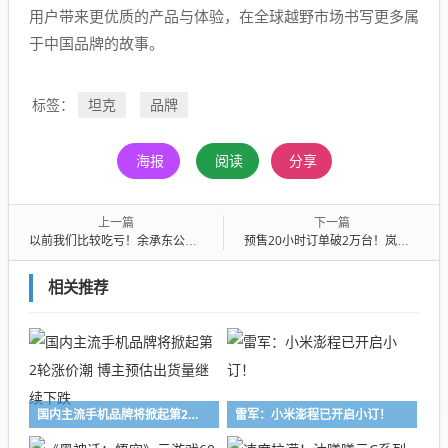
用户带来更优质的产品与体验，在全球越野市场书写更多属
于中国品牌的故事。
坦克
品牌
标签：
海报
阅读
分享
上一篇
下一篇
以前我们比较吃亏！余承东公开检讨：早年造车只重安全品质忽视了外观
预售20小时订单破2万台！岚图泰山X8亮相北京车展
相关推荐
国内主流手机品牌将掀起第2轮涨价潮 博主预估出货量继续下跌
雷军：小米澎程已开启小订！