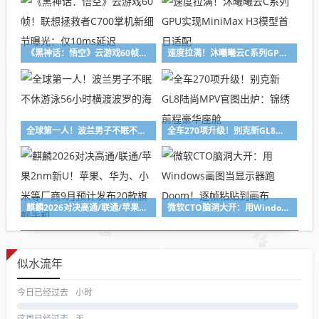
《黑神话：悟空》云游戏60帧！联想拯救者C700掌机新细节曝光：仅10ms延迟
速度拉满！沐曦曦云C系列GPU实现MiniMax H3模型首日适配
全球第一人！波兰男子不眠不休游泳56小时横渡波罗的海
全车270项升级！别克新GL8陆尚MPV官图出炉：锦绣前程豪华座舱
麒麟2026对决高通/联通/苹果2nm新U！苹果、华为、小米等厂商9月预计发布20款旗舰手机
微软CTO脑洞大开：用Windows画图当显示器跑Doom！逐帧粘贴到画布
似水流年
今日已经过去
小时