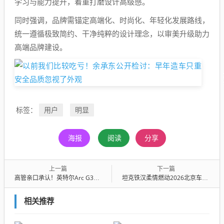
学习与能力提升，着重打磨设计高级感。
同时强调，品牌需锚定高端化、时尚化、年轻化发展路线，
统一遵循极致简约、干净纯粹的设计理念，以审美升级助力
高端品牌建设。
用户
明显
标签：
海报
阅读
分享
上一篇
下一篇
高管亲口承认！英特尔Arc G3掌机芯片蓄势待发：搭配Xe3核显 微星掌机率先上车
坦克铁汉柔情燃动2026北京车展 全新坦克700领衔定义全域豪华标杆
相关推荐