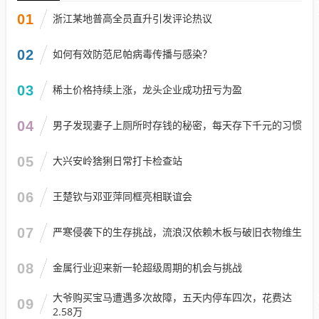
01
浙江某地普高全员直升引发评论热议
02
如何有效防范尼帕病毒传播与感染？
03
稀土价格持续上涨，龙头企业成功扭亏为盈
04
男子发现妻子上厕所时存钱的秘密，每天存下千元的习惯
05
大兴安岭猞猁日常打卡检查站
06
王楚钦与邓亚萍同框亮相联谊会
07
严寒侵袭下的生存挑战，流浪汉依赖木板与破旧衣物维生
08
金属行业迎来新一轮超级周期的机会与挑战
大爷购买宝马遭遇多次故障，五天内停车四次，花费达
09
2.58万