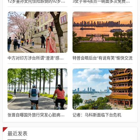
12岁重孙女托住险跌倒的92岁太爷爷
3女子带4孩点一碗面多次免费续面
特普会晤后台“有说有笑”愉快交流
中方对印方涉台所谓“澄清”感到意外
记者：马科斯面临下台危机
张晋自曝国外旅行突发心脏病险丧命
最近发表