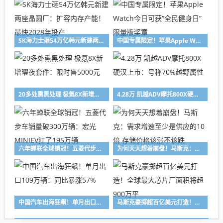
SK海力士砸54万亿韩元新建两座晶圆厂：扩容内存产能！最快2028年投产
中国专属限定！苹果Apple Watch今日可获“全民健身日”限量版奖章
20多处熏黑处理 极氪8X新增曜夜套件：限时售5000元
4.28万 凯越ADV摩托800X硬汉上市：号称70%越野属性
六年蝉联全球销冠！五菱代步车销量破300万辆：宏光MINIEV扛了195万辆
为何天天想着崩盘！马斯克：需求增速至少是供应的10倍 存储价格该涨不该跌
中国汽车出海狂飙！单月出口109万辆：同比暴涨57%
马斯克豪掷超百亿美元打造！全球最大芯片厂面积将超900万平