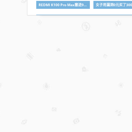
法
REDMI K100 Pro Max塞进9070mAh电池：刷新K系列容量纪录
院：
不盈
利也
侵权