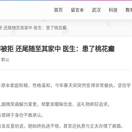
首页
留言本
武汉
科技
教
 还尾随至其家中 医生：患了桃花癫
被拒 还尾随至其家中 医生：患了桃花癫
默认
女子原本家庭和睦、性格温和，今年春天却突然变得非常偏执，坚信学
礼貌微笑曲解为爱意，频繁发暧昧信息、送礼物疯狂追求。
方是碍于身份不敢承认。
亲友反复劝说，她始终执迷不悟，甚至还执意与丈夫办理了离婚。