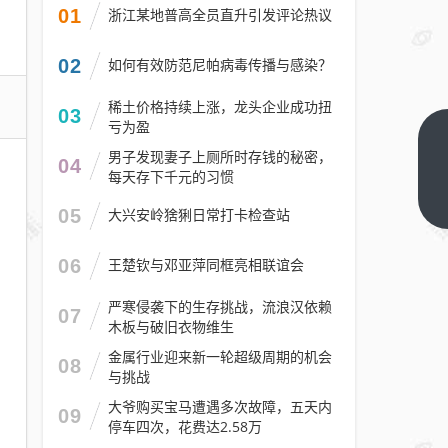
01
浙江某地普高全员直升引发评论热议
02
如何有效防范尼帕病毒传播与感染？
稀土价格持续上涨，龙头企业成功扭
03
亏为盈
50g极致
男子发现妻子上厕所时存钱的秘密，
04
轻量！
每天存下千元的习惯
Sharkoon
下一篇
05
大兴安岭猞猁日常打卡检查站
经典鼠标
13年后重
06
王楚钦与邓亚萍同框亮相联谊会
生：砍掉
驱动、只
严寒侵袭下的生存挑战，流浪汉依赖
07
木板与破旧衣物维生
留硬核
金属行业迎来新一轮超级周期的机会
08
与挑战
大爷购买宝马遭遇多次故障，五天内
09
停车四次，花费达2.58万