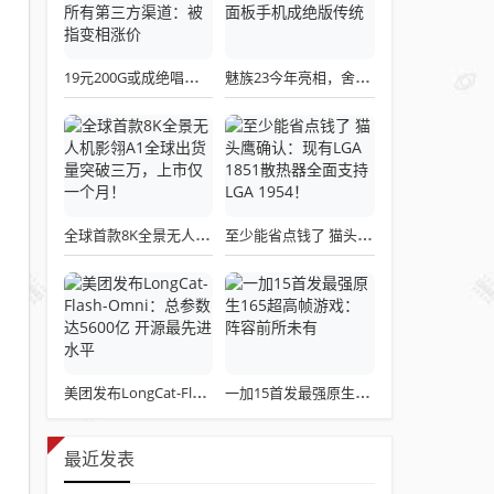
19元200G或成绝唱！三大运营商关停所有第三方渠道：被指变相涨价
魅族23今年亮相，舍弃白面板设计，白面板手机成绝版传统
全球首款8K全景无人机影翎A1全球出货量突破三万，上市仅一个月！
至少能省点钱了 猫头鹰确认：现有LGA 1851散热器全面支持LGA 1954！
美团发布LongCat-Flash-Omni：总参数达5600亿 开源最先进水平
一加15首发最强原生165超高帧游戏：阵容前所未有
最近发表