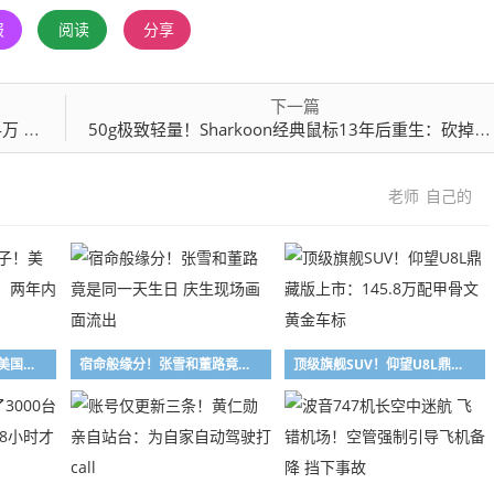
报
阅读
分享
下一篇
也侵权
50g极致轻量！Sharkoon经典鼠标13年后重生：砍掉驱动、只留硬核
老师
自己的
此举是卡自己的脖子！美国光模块禁令遭反呛：两年内根本找不到替代
宿命般缘分！张雪和董路竟是同一天生日 庆生现场画面流出
顶级旗舰SUV！仰望U8L鼎藏版上市：145.8万配甲骨文黄金车标