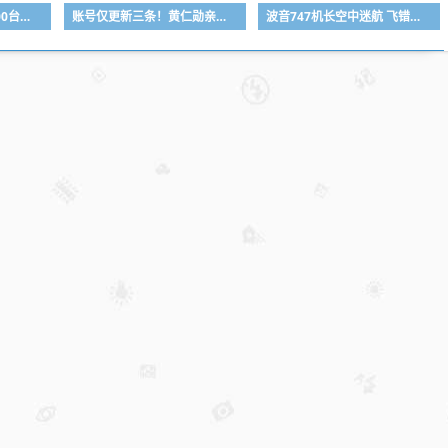
女子用漏洞0元买了3000台电器：货物堆积如山 8小时才清点完
账号仅更新三条！黄仁勋亲自站台：为自家自动驾驶打call
波音747机长空中迷航 飞错机场！空管强制引导飞机备降 挡下事故