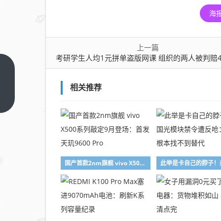
海
上一篇
考研学生人均1元拼单盗版网课 组织的两人被判赔4万 法院：不盈利
考研
学生
相关推荐
人均
上一
篇
1元
拼单
盗版
网课
组织
国产首款2nm旗舰 vivo X500系列敲定9月登场：首发天玑9600 Pro
的两
人被
判赔
4万