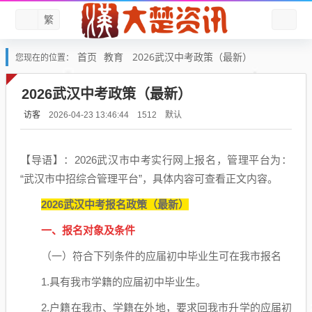
繁
首页
教育
2026武汉中考政策（最新）
您现在的位置：
2026武汉中考政策（最新）
访客
默认
2026-04-23 13:46:44
1512
【导语】：2026武汉市中考实行网上报名，管理平台为：
“武汉市中招综合管理平台”，具体内容可查看正文内容。
2026武汉中考报名政策（最新）
一、报名对象及条件
（一）符合下列条件的应届初中毕业生可在我市报名
1.具有我市学籍的应届初中毕业生。
2.户籍在我市、学籍在外地，要求回我市升学的应届初