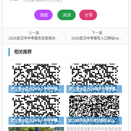
海报
阅读
分享
上一篇
下一篇
2026武汉市中考报名信息核对表打印平台入口
2026武汉中考报名入口网址https://www.whzkb.cn
相关推荐
武汉青山区2024中小学转学流程（登记入口+时间+材料）
武汉青山区2024转学在哪里登记（登记入口+登记时间+所需材料）
武汉青山区2024中小学转学需要什么材料
武汉经济技术开发区新华幼儿园2024年秋季招生简章