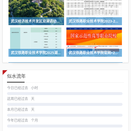
武汉经济技术开发区双湖语幼儿园2024年秋季招生简章
武汉铁路职业技术学院2023-2025各省第一志愿投档线
武汉铁路职业技术学院2025湖北省各专业组投档线
武汉铁路职业技术学院官网+2026招生录取结果查询入口
似水流年
今日已经过去
小时
这周已经过去
天
本月已经过去
天
今年已经过去
个月