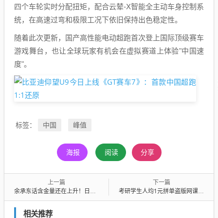
四个车轮实时分配扭矩，配合云辇-X智能全主动车身控制系
统，在高速过弯和极限工况下依旧保持出色稳定性。
随着此次更新，国产高性能电动超跑首次登上国际顶级赛车
游戏舞台，也让全球玩家有机会在虚拟赛道上体验"中国速
度"。
中国
峰值
标签：
海报
阅读
分享
上一篇
下一篇
余承东话含金量还在上升！日产3月在华新车销量增长23% 靠华为拉爆丰田本田
考研学生人均1元拼单盗版网课 组织的两人被判赔4万 法院：不盈利也侵权
相关推荐