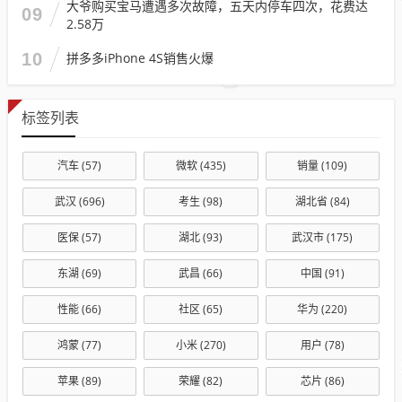
大爷购买宝马遭遇多次故障，五天内停车四次，花费达
09
2.58万
10
拼多多iPhone 4S销售火爆
标签列表
汽车
(57)
微软
(435)
销量
(109)
武汉
(696)
考生
(98)
湖北省
(84)
医保
(57)
湖北
(93)
武汉市
(175)
东湖
(69)
武昌
(66)
中国
(91)
性能
(66)
社区
(65)
华为
(220)
鸿蒙
(77)
小米
(270)
用户
(78)
苹果
(89)
荣耀
(82)
芯片
(86)