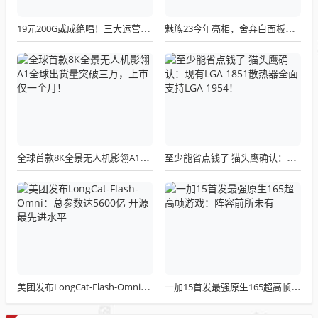
19元200G或成绝唱！三大运营商关停所有第三方渠道：被指变相涨价
魅族23今年亮相，舍弃白面板设计，白面板手机成绝版传统
全球首款8K全景无人机影翎A1全球出货量突破三万，上市仅一个月！
至少能省点钱了 猫头鹰确认：现有LGA 1851散热器全面支持LGA 1954！
美团发布LongCat-Flash-Omni：总参数达5600亿 开源最先进水平
一加15首发最强原生165超高帧游戏：阵容前所未有