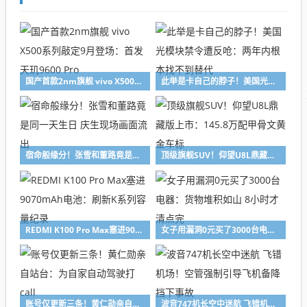
国产首款2nm旗舰 vivo X500系列敲定9月登场：首发天玑9600 Pro
此举是卡自己的脖子！美国光模块禁令遭反呛：两年内根本找不到替代
宿命般缘分！张雪和董路竟是同一天生日 庆生现场画面流出
顶级旗舰SUV！仰望U8L鼎藏版上市：145.8万配甲骨文黄金车标
REDMI K100 Pro Max塞进9070mAh电池：刷新K系列容量纪录
女子用漏洞0元买了3000台电器：货物堆积如山 8小时才清点完
账号仅更新三条！黄仁勋亲自站台：为自家自动驾驶打call
波音747机长空中迷航 飞错机场！空管强制引导飞机备降 挡下事故