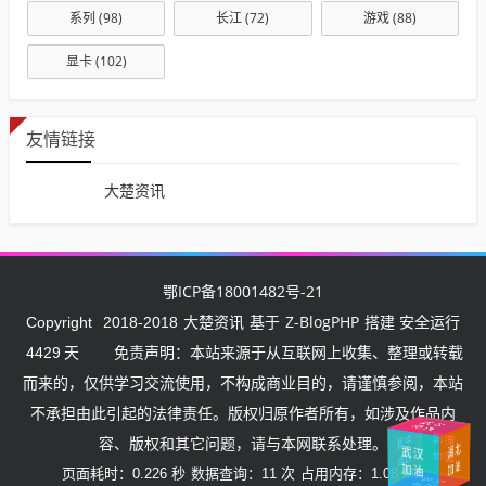
系列
(98)
长江
(72)
游戏
(88)
显卡
(102)
友情链接
大楚资讯
鄂ICP备18001482号-21
大楚资讯
Z-BlogPHP
Copyright
2018-2018
基于
搭建 安全运行
4429
天
免责声明：本站来源于从互联网上收集、整理或转载
而来的，仅供学习交流使用，不构成商业目的，请谨慎参阅，本站
不承担由此引起的法律责任。版权归原作者所有，如涉及作品内
武汉
挺住
加油
中
国
容、版权和其它问题，请与本网联系处理。
湖
北
加
武汉
中国
加
油
油
加油
页面耗时：0.226 秒
数据查询：11 次
占用内存：1.08 MB
加油
中国