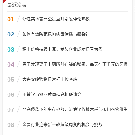
最近发表
01
浙江某地普高全员直升引发评论热议
02
如何有效防范尼帕病毒传播与感染？
03
稀土价格持续上涨，龙头企业成功扭亏为盈
04
男子发现妻子上厕所时存钱的秘密，每天存下千元的习惯
05
大兴安岭猞猁日常打卡检查站
06
王楚钦与邓亚萍同框亮相联谊会
07
严寒侵袭下的生存挑战，流浪汉依赖木板与破旧衣物维生
08
金属行业迎来新一轮超级周期的机会与挑战