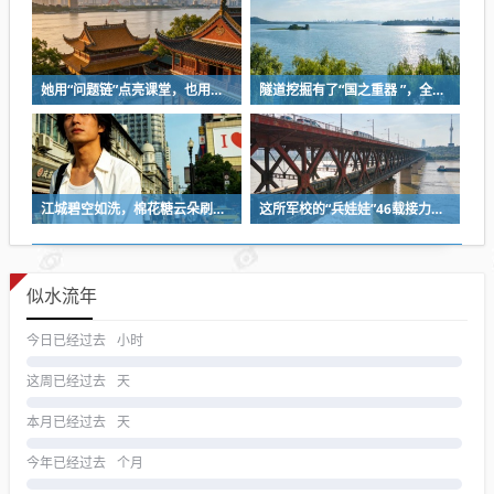
她用“问题链”点亮课堂，也用一份耐心等来孩子成长
隧道挖掘有了“国之重器 ”，全球首台掘爆机在武汉下线
江城碧空如洗，棉花糖云朵刷屏蓝天
这所军校的“兵娃娃”46载接力，守护盲人宿舍
似水流年
今日已经过去
小时
这周已经过去
天
本月已经过去
天
今年已经过去
个月