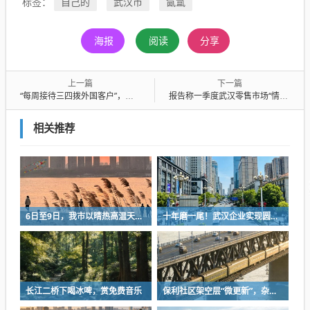
自己的
武汉市
氤氲
标签：
海报
阅读
分享
上一篇
下一篇
“每周接待三四拨外国客户”，武汉光电子企业海外营收成倍增长
报告称一季度武汉零售市场“情绪消费”成新增长点
相关推荐
6日至9日，我市以晴热高温天气为主
十年磨一尾！武汉企业实现圆口铜鱼规模化繁育
长江二桥下喝冰啤，赏免费音乐
保利社区架空层“微更新”，杂物堆放区变身健身活动室