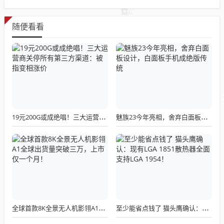
随便看看
19元200G或成绝唱！三大运营商关停所有第三方渠道：被指变相涨价
魅族23今年亮相，舍弃白面板设计，白面板手机成绝版传统
全球首款8K全景无人机影翎A1全球出货量突破三万，上市仅一个月！
至少能省点钱了 猫头鹰确认：现有LGA 1851散热器全面支持LGA 1954！