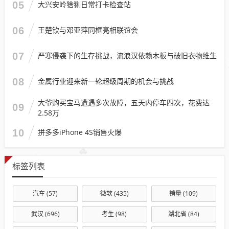
05
大兴安岭猞猁日常打卡检查站
06
王楚钦与邓亚萍同框亮相联谊会
07
严寒侵袭下的生存挑战，流浪汉依赖木板与破旧衣物维生
08
金属行业迎来新一轮超级周期的机会与挑战
大爷购买宝马遭遇多次故障，五天内停车四次，花费达
09
2.58万
10
拼多多iPhone 4S销售火爆
标签列表
汽车
(57)
微软
(435)
销量
(109)
武汉
(696)
考生
(98)
湖北省
(84)