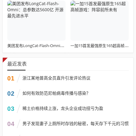
美团发布LongCat-Flash-Omni：总参数达5600亿 开源最先进水平
一加15首发最强原生165超高帧游戏：阵容前所未有
最近发表
01
浙江某地普高全员直升引发评论热议
02
如何有效防范尼帕病毒传播与感染？
03
稀土价格持续上涨，龙头企业成功扭亏为盈
04
男子发现妻子上厕所时存钱的秘密，每天存下千元的习惯