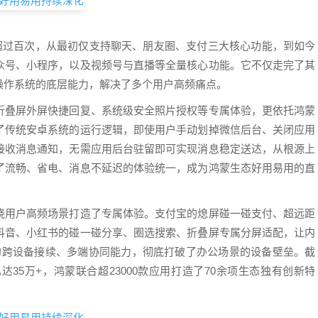
已超过百次，从最初仅支持聊天、朋友圈、支付三大核心功能，到如今
众号、小程序，以及视频号与直播等全量核心功能。它不仅走完了其
操作系统的底层能力，解决了多个用户高频痛点。
折叠屏外屏快捷回复、系统级安全照片授权等专属体验，更依托鸿蒙
了传统安卓系统的运行逻辑，即使用户手动划掉微信后台、关闭应用
接收消息通知，无需应用后台驻留即可实现消息稳定送达，从根源上
了流畅、省电、消息不延迟的体验统一，成为鸿蒙生态好用易用的直
绕用户高频场景打造了专属体验。支付宝的熄屏碰一碰支付、超远距
抖音、小红书的碰一碰分享、圈选搜索、折叠屏专属分屏适配，让内
用的跨设备接续、多端协同能力，彻底打破了办公场景的设备壁垒。截
35万+，鸿蒙联合超23000款应用打造了70余项生态独有创新特