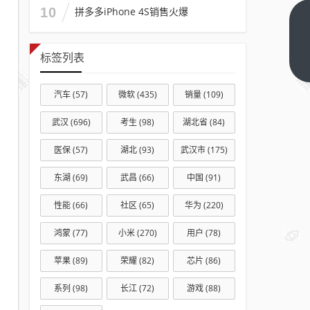
10
拼多多iPhone 4S销售火爆
灵光
App
标签列表
撒1
下一
篇
亿：
汽车
(57)
微软
(435)
销量
(109)
每日
1万
武汉
(696)
考生
(98)
湖北省
(84)
个
医保
(57)
湖北
(93)
武汉市
(175)
100
元红
东湖
(69)
武昌
(66)
中国
(91)
包
单个
性能
(66)
社区
(65)
华为
(220)
创作
鸿蒙
(77)
小米
(270)
用户
(78)
者最
高可
苹果
(89)
荣耀
(82)
芯片
(86)
拿1
系列
(98)
长江
(72)
游戏
(88)
万