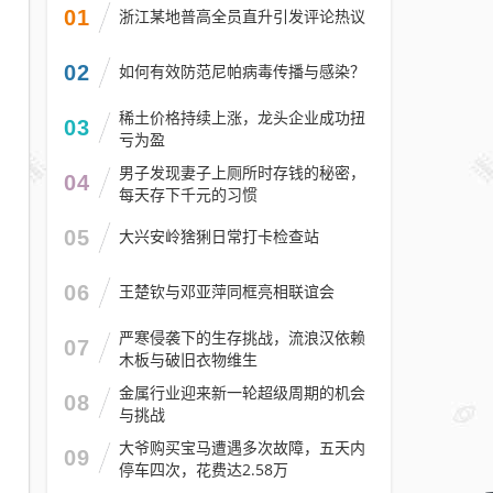
01
浙江某地普高全员直升引发评论热议
02
如何有效防范尼帕病毒传播与感染？
稀土价格持续上涨，龙头企业成功扭
03
亏为盈
男子发现妻子上厕所时存钱的秘密，
04
每天存下千元的习惯
05
大兴安岭猞猁日常打卡检查站
06
王楚钦与邓亚萍同框亮相联谊会
严寒侵袭下的生存挑战，流浪汉依赖
07
木板与破旧衣物维生
金属行业迎来新一轮超级周期的机会
08
与挑战
大爷购买宝马遭遇多次故障，五天内
09
停车四次，花费达2.58万