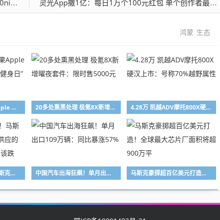
值亮度
灵光App撒1亿：每日1万个100元红包 单个创作者最高可拿1万
鸿蒙
生态
中国专属限定！苹果Apple Watch今日可获“全民健身日”限量版奖章
20多处熏黑处理 极氪8X新增曜夜套件：限时售5000元
4.28万 凯越ADV摩托800X硬汉上市：号称70%越野属性
为何天天想着崩盘！马斯克：需求增速至少是供应的10倍 存储价格该涨不该跌
中国汽车出海狂飙！单月出口109万辆：同比暴涨57%
马斯克豪掷超百亿美元打造！全球最大芯片厂面积将超900万平