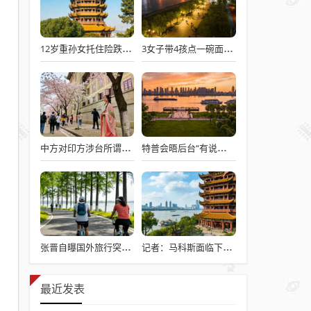
12岁重孙女托住险跌倒的92岁太爷爷
3女子带4孩点一碗面多次免费续面
中方对印方涉台所谓“澄清”感到意外
特普会晤后台“有说有笑”愉快交流
张晋自曝国外旅行突发心脏病险丧命
记者：马科斯面临下台危机
最近发表