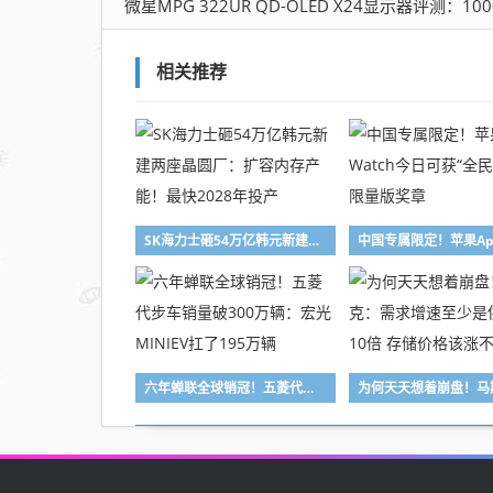
微星MPG 322UR QD-OLED X24显示器评测：1000nits峰
相关推荐
SK海力士砸54万亿韩元新建两座晶圆厂：扩容内存产能！最快2028年投产
六年蝉联全球销冠！五菱代步车销量破300万辆：宏光MINIEV扛了195万辆