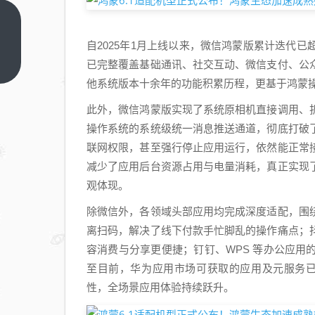
微星
MPG
自2025年1月上线以来，微信鸿蒙版累计迭代
322UR
上一篇
已完整覆盖基础通讯、社交互动、微信支付、公
QD-
他系统版本十余年的功能积累历程，更基于鸿蒙
OLED
此外，微信鸿蒙版实现了系统原相机直接调用、
X24显示
操作系统的系统级统一消息推送通道，彻底打破
器评测：
联网权限，甚至强行停止应用运行，依然能正常
1000nits
减少了应用后台资源占用与电量消耗，真正实现
峰值亮度
观体现。
除微信外，各领域头部应用均完成深度适配，围
离扫码，解决了线下付款手忙脚乱的操作痛点；
容消费与分享更便捷；钉钉、WPS 等办公应
至目前，华为应用市场可获取的应用及元服务已达
性，全场景应用体验持续跃升。