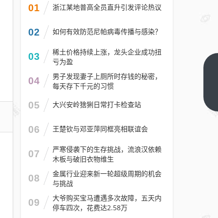
01
浙江某地普高全员直升引发评论热议
02
如何有效防范尼帕病毒传播与感染？
稀土价格持续上涨，龙头企业成功扭
03
亏为盈
原作者摊
男子发现妻子上厕所时存钱的秘密，
04
牌：
每天存下千元的习惯
Windows
下一篇
05
大兴安岭猞猁日常打卡检查站
任务管理
器CPU占
06
王楚钦与邓亚萍同框亮相联谊会
用全是假
的 压根
严寒侵袭下的生存挑战，流浪汉依赖
07
木板与破旧衣物维生
没做实时
统计
金属行业迎来新一轮超级周期的机会
08
与挑战
大爷购买宝马遭遇多次故障，五天内
09
停车四次，花费达2.58万