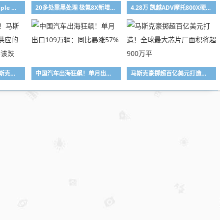
中国专属限定！苹果Apple Watch今日可获“全民健身日”限量版奖章
20多处熏黑处理 极氪8X新增曜夜套件：限时售5000元
4.28万 凯越ADV摩托800X硬汉上市：号称70%越野属性
为何天天想着崩盘！马斯克：需求增速至少是供应的10倍 存储价格该涨不该跌
中国汽车出海狂飙！单月出口109万辆：同比暴涨57%
马斯克豪掷超百亿美元打造！全球最大芯片厂面积将超900万平