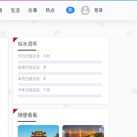
育
生活
办事
热点
登录
繁
似水流年
今日已经过去
小时
这周已经过去
天
本月已经过去
天
今年已经过去
个月
随便看看