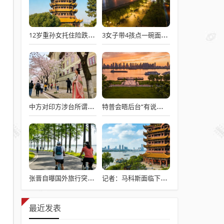
12岁重孙女托住险跌倒的92岁太爷爷
3女子带4孩点一碗面多次免费续面
中方对印方涉台所谓“澄清”感到意外
特普会晤后台“有说有笑”愉快交流
张晋自曝国外旅行突发心脏病险丧命
记者：马科斯面临下台危机
最近发表