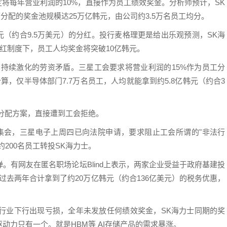
定将每年营业利润的10%，直接作为员工绩效奖金。分析师预计，SK
可分配的奖金池规模达25万亿韩元，由公司约3.5万名员工均分。
元（约合9.5万美元）的分红。投行麦格理更是给出乐观预测，SK海
分红制度下，员工人均奖金将突破10亿韩元。
星持续激化的劳资矛盾。三星工会要求将营业利润的15%作为员工分
算，仅半导体部门7.7万名员工，人均就能拿到约5.8亿韩元（约合3
润分配方案，直接遭到工会拒绝。
型集会，三星电子上周四已向法院申请，要求阻止工会所谓的"非法行
200名员工转投SK海力士。
。有网友在匿名职场论坛Blind上表示，两家企业受益于政府基建投
免，过去两年合计拿到了约20万亿韩元（约合136亿美元）的税务优惠，
因行业下行出现亏损，全年未发放任何绩效奖金，SK海力士同期的奖
动力只有一个。就是HBM等 AI存储产品的需求暴涨。