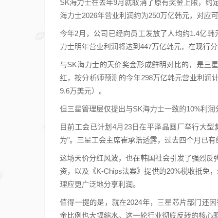
SK海力士在去年9月就取消了原有奖金上限，约
海力士2026年营业利润约为250万亿韩元，对应
今年2月，公司已经向员工发放了人均约1.4亿韩
力士明年营业利润将达到447万亿韩元，在现行
与SK海力士的天价奖金形成鲜明对比的，是三
红，按分析师预测的今年298万亿韩元营业利润计
9.6万美元）。
但三星管理层仅提出与SK海力士一致的10%利
目前工会已计划4月23日在平泽晶圆厂举行大
为"。三星工会主席崔承浩透露，过去四个月已有约
这场天价分红风波，也在韩国社会引发了强烈反弹
资，以及《K-Chips法案》提供的20%税收抵
理应更广泛地分享利润。
值得一提的是，就在2024年，三星芯片部门还
金比例也大幅缩水。这一轮行业彻底反转的核心驱