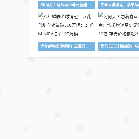
SK海力士砸54万亿韩元新建两座晶圆厂：扩容内存产能！最快2028年投产
六年蝉联全球销冠！五菱代步车销量破300万辆：宏光MINIEV扛了195万辆