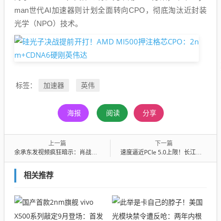
man世代AI加速器则计划全面转向CPO，彻底淘汰近封装
光学（NPO）技术。
加速器
英伟
标签：
海报
阅读
分享
上一篇
下一篇
余承东发视频疯狂暗示：肖战将代言尚界Z7系列 粉丝集体沸腾
速度逼近PCIe 5.0上限！长江存储致态TiPro9000 2TB图赏
相关推荐