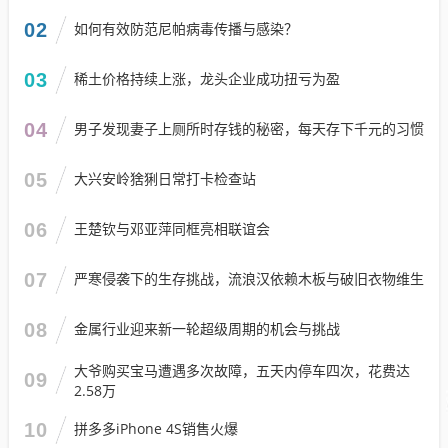
02
如何有效防范尼帕病毒传播与感染？
03
稀土价格持续上涨，龙头企业成功扭亏为盈
04
男子发现妻子上厕所时存钱的秘密，每天存下千元的习惯
05
大兴安岭猞猁日常打卡检查站
06
王楚钦与邓亚萍同框亮相联谊会
07
严寒侵袭下的生存挑战，流浪汉依赖木板与破旧衣物维生
08
金属行业迎来新一轮超级周期的机会与挑战
大爷购买宝马遭遇多次故障，五天内停车四次，花费达
09
2.58万
10
拼多多iPhone 4S销售火爆