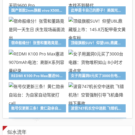
国产首款2nm旗舰 vivo X500系列敲定9月登场：首发天玑9600 Pro
此举是卡自己的脖子！美国光模块禁令遭反呛：两年内根本找不到替代
宿命般缘分！张雪和董路竟是同一天生日 庆生现场画面流出
顶级旗舰SUV！仰望U8L鼎藏版上市：145.8万配甲骨文黄金车标
REDMI K100 Pro Max塞进9070mAh电池：刷新K系列容量纪录
女子用漏洞0元买了3000台电器：货物堆积如山 8小时才清点完
账号仅更新三条！黄仁勋亲自站台：为自家自动驾驶打call
波音747机长空中迷航 飞错机场！空管强制引导飞机备降 挡下事故
似水流年