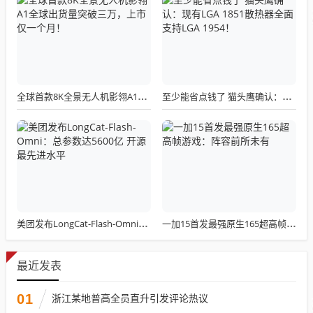
全球首款8K全景无人机影翎A1全球出货量突破三万，上市仅一个月！
至少能省点钱了 猫头鹰确认：现有LGA 1851散热器全面支持LGA 1954！
美团发布LongCat-Flash-Omni：总参数达5600亿 开源最先进水平
一加15首发最强原生165超高帧游戏：阵容前所未有
最近发表
01
浙江某地普高全员直升引发评论热议