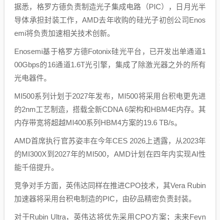
据悉，格罗方德负责制造光子集成电路（PIC），日月光半
导体承担封装工作，AMD去年收购的硅光子初创公司Enos
emi将负责加速相关技术创新。
Enosemi基于格罗方德Fotonix硅光平台，已开发出单通道1
00Gbps的16通道1.6T光引擎，集成了除激光器之外的所有
光电器件。
MI500系列计划于2027年发布，MI500将采用台积电更先进
的2nm工艺制造，搭载全新CDNA 6架构和HBM4E内存。其
内存带宽将超越MI400系列HBM4方案的19.6 TB/s。
AMD首席执行官苏姿丰在今年CES 2026上透露，从2023年
的MI300X到2027年的MI500，AMD计划在四年内实现AI性
能千倍提升。
竞争对手方面，英伟达同样在推进CPO技术，其Vera Rubin
加速器将采用台积电制造的PIC，由矽品精密负责封装。
对于Rubin Ultra，英伟达将优先采用CPO方案；未来Feyn