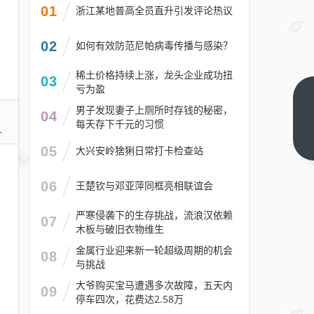
01
浙江某地普高全员直升引发评论热议
02
如何有效防范尼帕病毒传播与感染？
稀土价格持续上涨，龙头企业成功扭
03
亏为盈
硅光子决战
男子发现妻子上厕所时存钱的秘密，
04
提前开打！
每天存下千元的习惯
AMD MI500
下一篇
05
大兴安岭猞猁日常打卡检查站
押注格芯
CPO：
06
王楚钦与邓亚萍同框亮相联谊会
2nm+CDNA6
硬刚英伟达
严寒侵袭下的生存挑战，流浪汉依赖
07
木板与破旧衣物维生
金属行业迎来新一轮超级周期的机会
08
与挑战
大爷购买宝马遭遇多次故障，五天内
09
停车四次，花费达2.58万