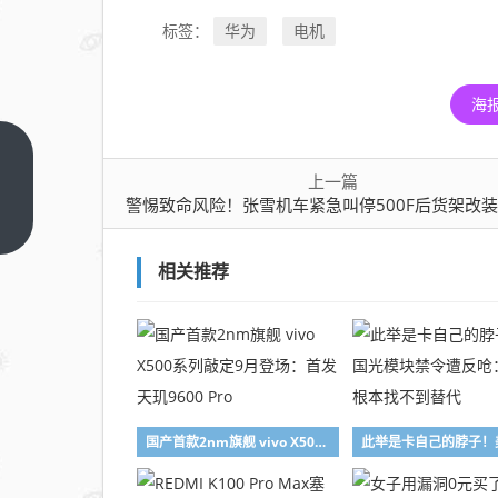
华为
电机
标签：
海
警惕
上一篇
致命
警惕致命风险！张雪机车紧急叫停500F后货架改装：已装者需立即
风
上一
篇
险！
相关推荐
张雪
机车
紧急
叫停
500F
后货
国产首款2nm旗舰 vivo X500系列敲定9月登场：首发天玑9600 Pro
架改
装：