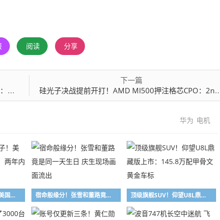
报
阅读
分享
下一篇
拆除
硅光子决战提前开打！AMD MI500押注格芯CPO：2nm+CDNA6硬刚英伟达
华为
电机
此举是卡自己的脖子！美国光模块禁令遭反呛：两年内根本找不到替代
宿命般缘分！张雪和董路竟是同一天生日 庆生现场画面流出
顶级旗舰SUV！仰望U8L鼎藏版上市：145.8万配甲骨文黄金车标