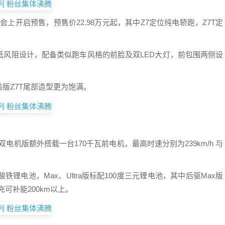
会上开启预售，预售价22.98万元起，其中Z7定位纯电轿跑，Z7T定
低风阻设计，配备类似跑车风格的前脸及双LED大灯，前包围两侧设
版Z7T尾部造型更为饱满。
；双电机版额外搭载一台170千瓦前电机，最高时速分别为239km/h 与
锂电池，Max、Ultra版标配100度三元锂电池，其中后驱Max版
快充可补能200km以上。