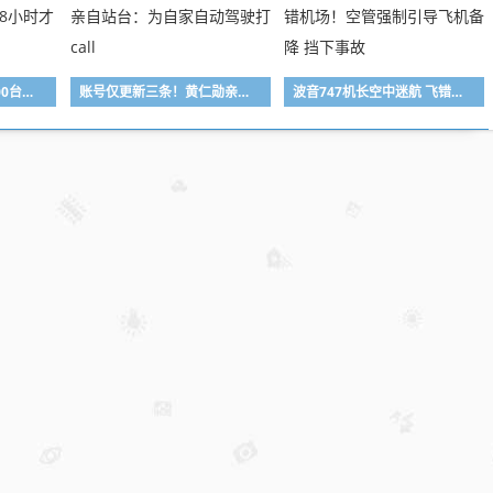
女子用漏洞0元买了3000台电器：货物堆积如山 8小时才清点完
账号仅更新三条！黄仁勋亲自站台：为自家自动驾驶打call
波音747机长空中迷航 飞错机场！空管强制引导飞机备降 挡下事故