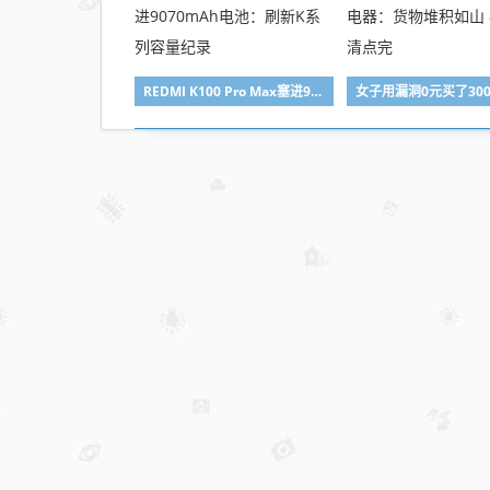
已装
者需
立即
REDMI K100 Pro Max塞进9070mAh电池：刷新K系列容量纪录
拆除