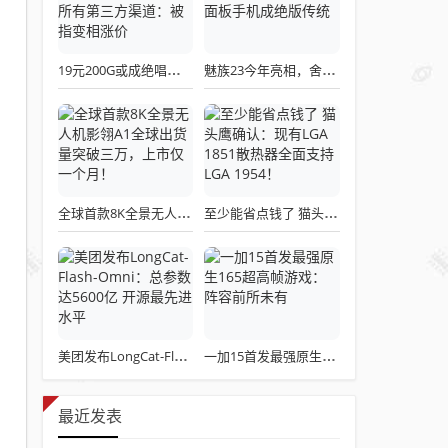
19元200G或成绝唱！三大运营商关停所有第三方渠道：被指变相涨价
魅族23今年亮相，舍弃白面板设计，白面板手机成绝版传统
全球首款8K全景无人机影翎A1全球出货量突破三万，上市仅一个月！
至少能省点钱了 猫头鹰确认：现有LGA 1851散热器全面支持LGA 1954！
美团发布LongCat-Flash-Omni：总参数达5600亿 开源最先进水平
一加15首发最强原生165超高帧游戏：阵容前所未有
最近发表