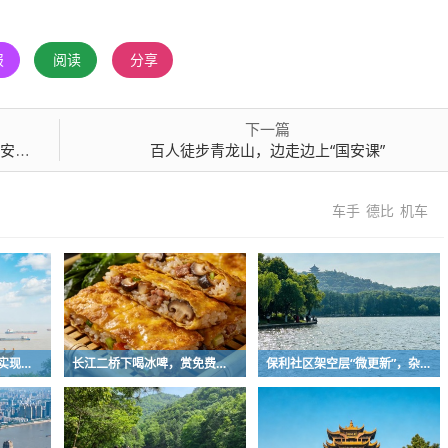
报
阅读
分享
下一篇
活动
百人徒步青龙山，边走边上“国安课”
车手
德比
机车
十年磨一尾！武汉企业实现圆口铜鱼规模化繁育
长江二桥下喝冰啤，赏免费音乐
保利社区架空层“微更新”，杂物堆放区变身健身活动室