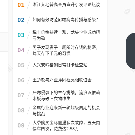
01
浙江某地普高全员直升引发评论热议
02
如何有效防范尼帕病毒传播与感染？
稀土价格持续上涨，龙头企业成功扭
03
亏为盈
百人
男子发现妻子上厕所时存钱的秘密，
04
徒步
每天存下千元的习惯
青龙
下一
05
大兴安岭猞猁日常打卡检查站
篇
山，
边走
06
王楚钦与邓亚萍同框亮相联谊会
边上
“国
严寒侵袭下的生存挑战，流浪汉依赖
07
木板与破旧衣物维生
安
课”
金属行业迎来新一轮超级周期的机会
08
与挑战
大爷购买宝马遭遇多次故障，五天内
09
停车四次，花费达2.58万