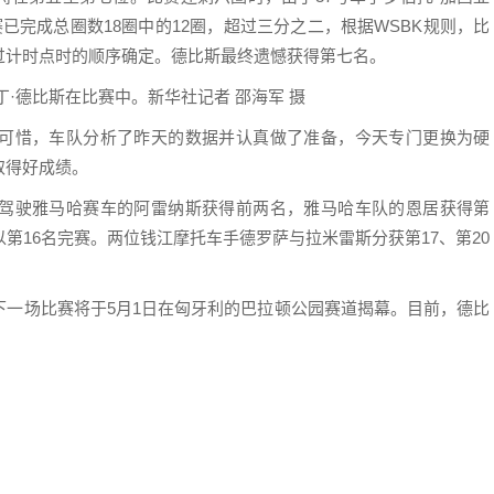
已完成总圈数18圈中的12圈，超过三分之二，根据WSBK规则，比
过计时点时的顺序确定。德比斯最终遗憾获得第七名。
德比斯在比赛中。新华社记者 邵海军 摄
惜，车队分析了昨天的数据并认真做了准备，今天专门更换为硬
取得好成绩。
驶雅马哈赛车的阿雷纳斯获得前两名，雅马哈车队的恩居获得第
以第16名完赛。两位钱江摩托车手德罗萨与拉米雷斯分获第17、第20
场比赛将于5月1日在匈牙利的巴拉顿公园赛道揭幕。目前，德比