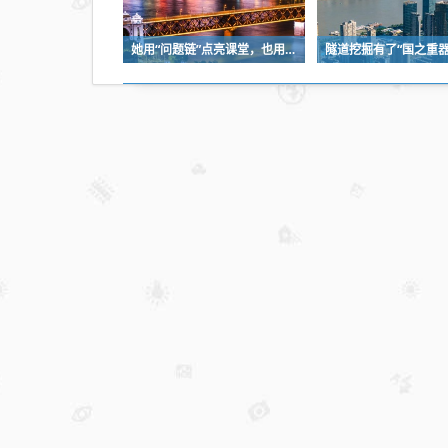
少
年
她用“问题链”点亮课堂，也用一份耐心等来孩子成长
空
间
开
展
全
民
国
家
安
全
教
育
日
观
影