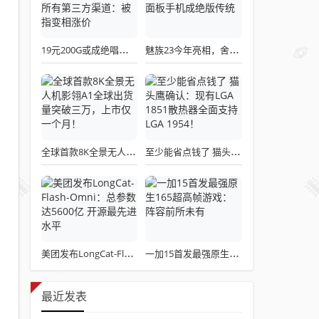
19元200G或成绝唱！三大运营商关停所有第三方渠道：被指变相涨价
魅族23今年亮相，舍弃白面板设计，白面板手机成绝版传统
全球首款8K全景无人机影翎A1全球出货量突破三万，上市仅一个月！
至少能省点钱了 猫头鹰确认：现有LGA 1851散热器全面支持LGA 1954！
美团发布LongCat-Flash-Omni：总参数达5600亿 开源最先进水平
一加15首发最强原生165超高帧游戏：阵容前所未有
最近发表