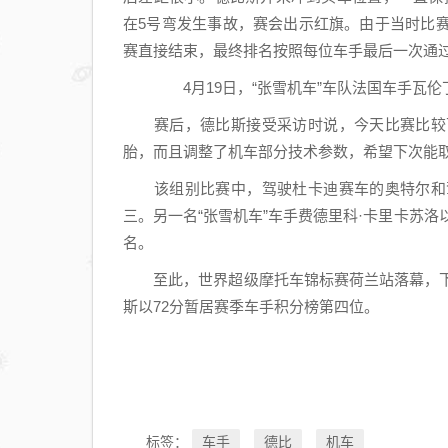
在5号弯发生事故，赛会出示红旗。由于当时比赛
赛直接结束，最终排名按照每位车手最后一次通
4月19日，“张雪机车”车队法国车手瓦伦丁·
赛后，德比斯接受采访时说，今天比赛比较可
胎，而且调整了机车部分技术参数，希望下次能
该组别比赛中，驾驶杜卡迪赛车的奥特尔和驾
三。另一名“张雪机车”车手费德里科·卡里卡苏洛
名。
至此，世界超级摩托车锦标赛荷兰站落幕，下一
斯以72分暂居赛季车手积分榜第四位。
车手
德比
机车
标签：