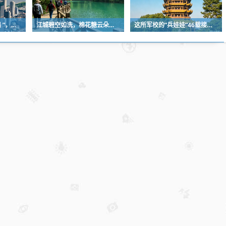
隧道挖掘有了“国之重器 ”，全球首台掘爆机在武汉下线
江城碧空如洗，棉花糖云朵刷屏蓝天
这所军校的“兵娃娃”46载接力，守护盲人宿舍