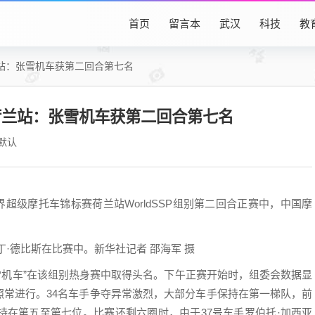
首页
留言本
武汉
科技
教
站：张雪机车获第二回合第七名
荷兰站：张雪机车获第二回合第七名
默认
界超级摩托车锦标赛荷兰站WorldSSP组别第二回合正赛中，中国摩
德比斯在比赛中。新华社记者 邵海军 摄
雪机车”在该组别热身赛中取得头名。下午正赛开始时，组委会数据显
照常进行。34名车手争夺异常激烈，大部分车手保持在第一梯队，前
持在第五至第七位。比赛还剩六圈时，由于37号车手罗伯托·加西亚