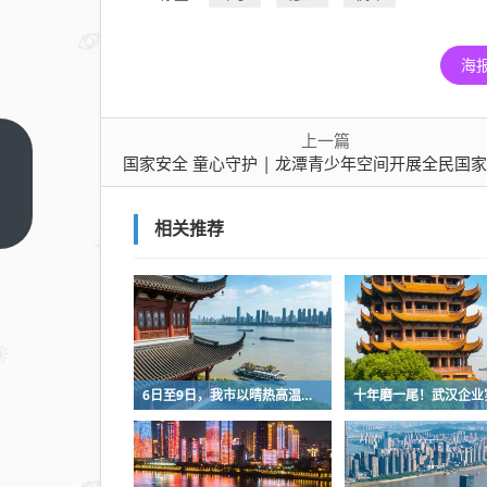
海
上一篇
国
国家安全 童心守护 | 龙潭青少年空间开展全民国家安全教育日观影
家
安
上
相关推荐
一
全
篇
童
心
守
护
|
6日至9日，我市以晴热高温天气为主
龙
潭
青