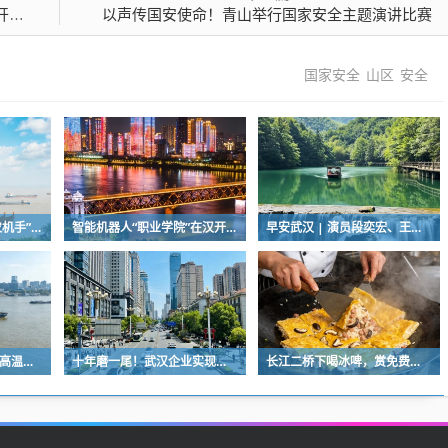
！
以声传国安使命！青山举行国家安全主题演讲比赛
国家安全
山区
安全
新农人玩转无人机，“农机手”赛项最热门
智能机器人“职业学院”在汉开学，教材就是人类的一举一动
早安武汉 | 演员段奕宏、王雷，在武汉获聘
6日至9日，我市以晴热高温天气为主
十年磨一尾！武汉企业实现圆口铜鱼规模化繁育
长江二桥下喝冰啤，赏免费音乐