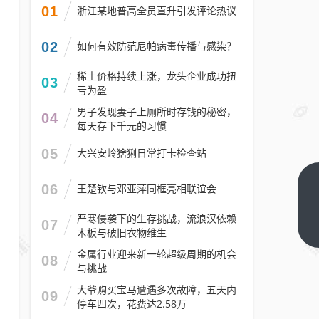
01
浙江某地普高全员直升引发评论热议
02
如何有效防范尼帕病毒传播与感染？
稀土价格持续上涨，龙头企业成功扭
03
亏为盈
男子发现妻子上厕所时存钱的秘密，
04
每天存下千元的习惯
05
大兴安岭猞猁日常打卡检查站
06
王楚钦与邓亚萍同框亮相联谊会
以声
传国
严寒侵袭下的生存挑战，流浪汉依赖
07
安使
下一
木板与破旧衣物维生
篇
命！
金属行业迎来新一轮超级周期的机会
08
青山
与挑战
举行
大爷购买宝马遭遇多次故障，五天内
09
国家
停车四次，花费达2.58万
安全