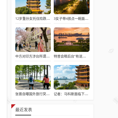
12岁重孙女托住险跌倒的92岁太爷爷
3女子带4孩点一碗面多次免费续面
中方对印方涉台所谓“澄清”感到意外
特普会晤后台“有说有笑”愉快交流
张晋自曝国外旅行突发心脏病险丧命
记者：马科斯面临下台危机
最近发表