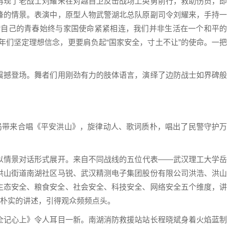
再现了老战士刘耀来在对越自卫反击战场上英勇前行，救助伤员，即
锋的情景。表演中，原型人物武警湖北总队原副司令刘耀来，手持一
“自己的青春始终与家国使命紧紧相连，我们并非生活在一个和平的
年们坚定理想信念，更要肩负起“国家安全，寸土不让”的使命。一把
撼登场。舞者们用刚劲有力的肢体语言，演绎了边防战士如界碑般
带来合唱《平安洪山》，旋律动人、歌词质朴，唱出了民警守护万
情景对话形式展开。来自不同战线的五位代表——武汉理工大学岳
洪山街道南湖社区马锐、武汉精测电子集团股份有限公司洪浩、洪山
生态安全、粮食安全、社会安全、科技安全、网络安全五个维度，讲
、朴实的讲述，引得观众频频点头。
记心上》令人耳目一新。南湖消防救援站站长程晓斌身着火焰蓝制