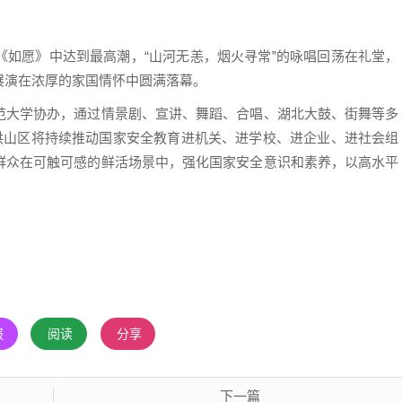
愿》中达到最高潮，“山河无恙，烟火寻常”的咏唱回荡在礼堂，
展演在浓厚的家国情怀中圆满落幕。
大学协办，通过情景剧、宣讲、舞蹈、合唱、湖北大鼓、街舞等多
，洪山区将持续推动国家安全教育进机关、进学校、进企业、进社会组
群众在可触可感的鲜活场景中，强化国家安全意识和素养，以高水平
报
阅读
分享
下一篇