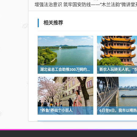
增强法治意识 筑牢国安防线——“木兰法韵”微讲堂开课了
相关推荐
湖北省总工会助推300万网约车司机降佣金
“养鱼”养出个小巨人