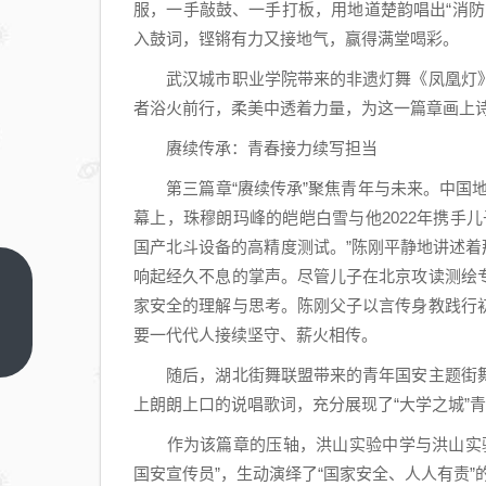
服，一手敲鼓、一手打板，用地道楚韵唱出“消
入鼓词，铿锵有力又接地气，赢得满堂喝彩。
武汉城市职业学院带来的非遗灯舞《凤凰灯》
者浴火前行，柔美中透着力量，为这一篇章画上
赓续传承：青春接力续写担当
第三篇章“赓续传承”聚焦青年与未来。中国地
幕上，珠穆朗玛峰的皑皑白雪与他2022年携手
国产北斗设备的高精度测试。”陈刚平静地讲述着那
响起经久不息的掌声。尽管儿子在北京攻读测绘
增强
家安全的理解与思考。陈刚父子以言传身教践行
法治
要一代代人接续坚守、薪火相传。
意识
上一
篇
筑牢
随后，湖北街舞联盟带来的青年国安主题街舞
国安
上朗朗上口的说唱歌词，充分展现了“大学之城”
防线
作为该篇章的压轴，洪山实验中学与洪山实验
——
国安宣传员”，生动演绎了“国家安全、人人有责
“木