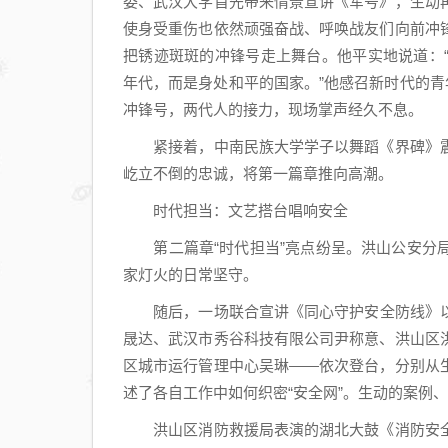
委、武汉大学首先带来情景宣讲《军号》，生动
使身受重伤也依然顽强奋战、呼唤战友们向前冲
把锈迹斑斑的冲锋号走上舞台。他平实地说道：
年代，而是身处和平的国家。”他感召新时代的青
冲锋号，两代人的接力，现场掌声经久不息。
紧接着，中南民族大学学子以舞蹈《界碑》震
屹立不倒的忠诚，将第一篇章推向高潮。
时代担当：文艺搭台唱响安全
第二篇章“时代担当”亮点纷呈。洪山公安分局
家灯火的日常坚守。
随后，一场联合宣讲《同心守护安全防线》以
晟达、武汉市秀谷科技有限公司尹称意、洪山区
区城市运行管理中心吴琳——依次登台，分别从
述了各自工作中如何织密“安全网”。生动的案例
洪山区消防救援局表演的湖北大鼓《消防安全