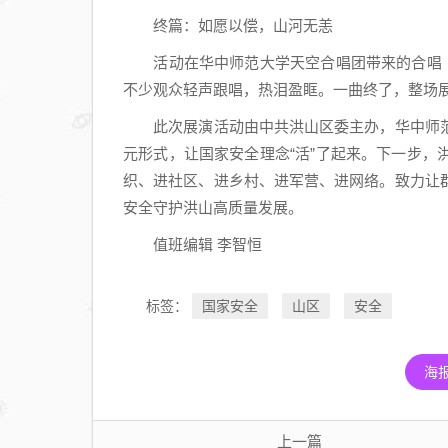
兰法
终篇：如愿以偿，山河无恙
韵”
活动在华中师范大学天空合唱团带来的合唱《如
微讲
不少观众轻声跟唱，热泪盈眶。一曲终了，整场
堂开
此次展演活动由中共洪山区委主办，华中师范
课
元形式，让国家安全理念“活”了起来。下一步
了！
织、进社区、进乡村、进军营、进网络。致力让
安全守护洪山高质量发展。
值班编辑 李智恒
国家安全
山区
安全
标签：
海
上一篇