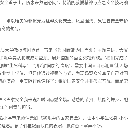
防安全重于山，防患未然记心间”，将消防救援精神与应急安全技巧融
，则以唯美的非遗元素诠释文化安全。凤凰涅槃，象征着安全守护
诗意的句号。
质大学教授陈刚登台，带来《为国而攀 为国而测》主题宣讲。大屏
儿子陈李昊从北坡成功登顶、展开国旗的画面交相辉映。“我们完成了
段“生死科考”，而那句“国家的‘高度’，需要中国人自己测量”让现场
专业博士学位，但是他通过视频的方式，为现场观众分享了自己对国
初心使命，用实际行动诠释了：维护国家安全并非孤军奋战，而是需
《国家安全我来说》瞬间点燃全场。动感的节拍、炫酷的舞步，配
青年的创意与担当。
小学带来的情景剧《我眼中的国家安全》，让中小学生化身“小小
”的理念。孩子们稚嫩而认真的表演，赢得台下掌声不断。