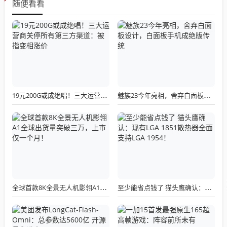
随便看看
19元200G或成绝唱！三大运营商关停所有第三方渠道：被指变相涨价
魅族23今年亮相，舍弃白面板设计，白面板手机成绝版传统
全球首款8K全景无人机影翎A1全球出货量突破三万，上市仅一个月！
至少能省点钱了 猫头鹰确认：现有LGA 1851散热器全面支持LGA 1954！