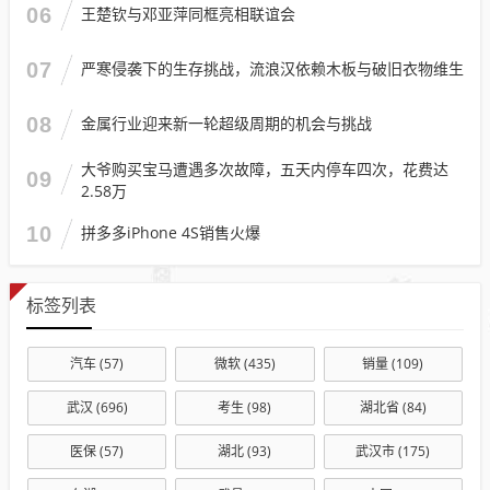
06
王楚钦与邓亚萍同框亮相联谊会
07
严寒侵袭下的生存挑战，流浪汉依赖木板与破旧衣物维生
08
金属行业迎来新一轮超级周期的机会与挑战
大爷购买宝马遭遇多次故障，五天内停车四次，花费达
09
2.58万
10
拼多多iPhone 4S销售火爆
标签列表
汽车
(57)
微软
(435)
销量
(109)
武汉
(696)
考生
(98)
湖北省
(84)
医保
(57)
湖北
(93)
武汉市
(175)