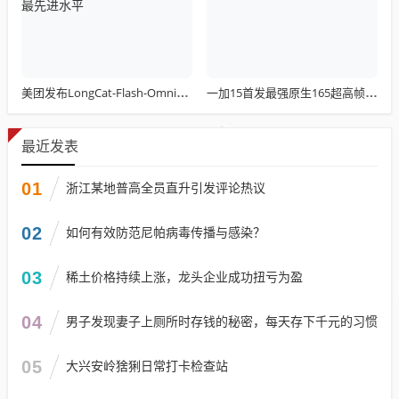
美团发布LongCat-Flash-Omni：总参数达5600亿 开源最先进水平
一加15首发最强原生165超高帧游戏：阵容前所未有
最近发表
01
浙江某地普高全员直升引发评论热议
02
如何有效防范尼帕病毒传播与感染？
03
稀土价格持续上涨，龙头企业成功扭亏为盈
04
男子发现妻子上厕所时存钱的秘密，每天存下千元的习惯
05
大兴安岭猞猁日常打卡检查站