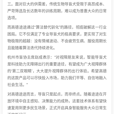
三。面对巨大的供需差，传统生物导盲犬受限于高昂成本、
严苛筛选及长达数年的训练周期，难以成为普惠大众的日常
选项。
而高德途途通过“算法替代驯化”的路径，彻底破解这一行业
困局。它不仅满足了专业导盲犬的极高要求，更实现了对生
物极限的超越：没有情绪波动、不会疲劳生病、服役周期长
且能随着算法迭代持续进化。
杭州市盲协主席赵成表示：“对视障朋友来说，智能导盲犬
是科技助力无障碍出行的重要途径，有望成为广大视障群体
的‘第二双眼睛’，大大提升视障群体的出行体验。希望高德
的这款产品可以尽快投入市场，助力我们平等、自信地融入
社会生活。”
对高德途途而言，导盲只是起点，而非终点。随着途途在开
放环境中自主感知、决策能力的成熟，这套技术体系有望快
速复用到更多民生场景，正式开启具身智能服务大众日常生