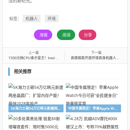
活的新纪元。
机器人
环境
标签：
海报
阅读
分享
上一篇
下一篇
1500元档CPU谁才是王！Intel酷睿Ultra 5 250K Plus和AMD锐龙5 9600X对比实测：怎么选秒懂
高德首款开放环境具身机器人途途亮相：能出门、会思考、能导盲
相关推荐
SK海力士砸54万亿韩元新建两座晶圆厂：扩容内存产能！最快2028年投产
中国专属限定！苹果Apple Watch今日可获“全民健身日”限量版奖章