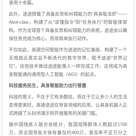
录用十余篇。
此外，途途搭载了具备反思和纠错能力的“具身版龙虾”——
Abot-claw，构建了从“读懂指令”到“任务执行”的智能体架
构。作为全球首个具备反思和纠错能力的系统，途途会以确
保任务完成为核心，而非简单执行动作。
不仅如此，高德空间智能作为途途的记忆基座，构建了一个
无限趋近真实且不断迭代的数字世界，赋予途途“世界记
忆”。这些技术推动途途能像人一样完成工作，这将成为具
身智能通向通用型人工智能（AGI）的起点。
科技服务民生，具身智能助力出行普惠
科技的意义，不在于它有多酷炫，而在于它让多少人的生活
变得更美好。高德途途在导盲领域的应用，让具身机器人正
式跨越了从封闭演示到开放服务的关键门槛。
据中国残疾人联合会统计，我国视障群体人数超过1700
万，而全国导盲犬保有量仅约400只，普及率不足万分之