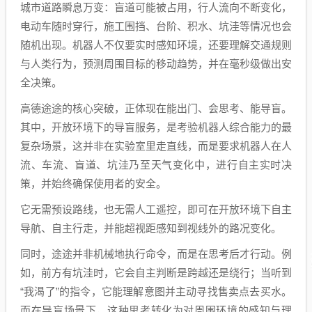
城市道路瞬息万变：盲道可能被占用，行人流向不断变化，
电动车随时穿行，施工围挡、台阶、积水、坑洼等情况也会
随机出现。机器人不仅要实时感知环境，还要理解交通规则
与人类行为，预测周围目标的移动趋势，并在毫秒级做出安
全决策。
高德途途的核心突破，正体现在能出门、会思考、能导盲。
其中，开放环境下的导盲服务，是考验机器人综合能力的最
复杂场景，这并非在实验室里走直线，而是要求机器人在人
流、车流、盲道、坑洼乃至天气变化中，进行自主实时决
策，并始终确保使用者的安全。
它无需预设路线，也无需人工遥控，即可在开放环境下自主
导航、自主行走，并能超视距感知到视线外的路况变化。
同时，途途并非机械地执行命令，而是在思考后才行动。例
如，前方有坑洼时，它会自主判断是跨越还是绕行；当听到
“我渴了”的指令，它能理解意图并主动寻找售卖点去买水。
而在导盲场景下，这种思考转化为对周围环境的感知与理