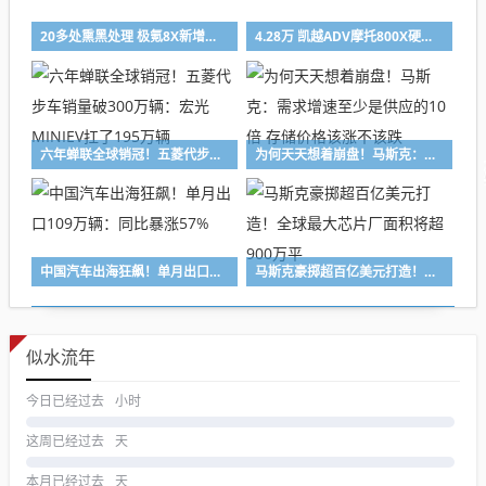
20多处熏黑处理 极氪8X新增曜夜套件：限时售5000元
4.28万 凯越ADV摩托800X硬汉上市：号称70%越野属性
六年蝉联全球销冠！五菱代步车销量破300万辆：宏光MINIEV扛了195万辆
为何天天想着崩盘！马斯克：需求增速至少是供应的10倍 存储价格该涨不该跌
中国汽车出海狂飙！单月出口109万辆：同比暴涨57%
马斯克豪掷超百亿美元打造！全球最大芯片厂面积将超900万平
似水流年
今日已经过去
小时
这周已经过去
天
本月已经过去
天