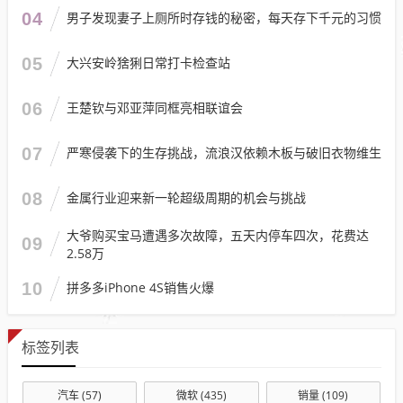
04
男子发现妻子上厕所时存钱的秘密，每天存下千元的习惯
05
大兴安岭猞猁日常打卡检查站
06
王楚钦与邓亚萍同框亮相联谊会
07
严寒侵袭下的生存挑战，流浪汉依赖木板与破旧衣物维生
08
金属行业迎来新一轮超级周期的机会与挑战
大爷购买宝马遭遇多次故障，五天内停车四次，花费达
09
2.58万
10
拼多多iPhone 4S销售火爆
标签列表
汽车
(57)
微软
(435)
销量
(109)