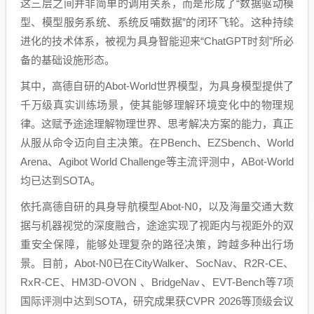
这三层之间并非简单的调用关系，而是形成了“数据驱动模
型、模型服务系统、系统反哺数据”的闭环飞轮。这种持续
进化的技术体系，被视为具身智能迎来“ChatGPT时刻”所必
备的基础设施形态。
其中，高德自研的Abot-World世界模型，为具身模型提供了
千万级真实训练场景，使其能够理解环境变化中的物理规
律。这赋予途途理解物理世界、思考解决方案的能力，真正
从服从命令迈向自主决策。在PBench、EZSbench、World
Arena、Agibot World Challenge等主流评测中，ABot-World
均已达到SOTA。
依托高德自研的具身导航模型Abot-N0，以及海量交通大数
据与机器视觉的深度融合，途途实现了视距内与视距外的双
重安全保障，能够处理复杂的路径决策，跨越多种出行场
景。目前，Abot-N0已在CityWalker、SocNav、R2R-CE、
RxR-CE、HM3D-OVON 、BridgeNav、EVT-Bench等7项
国际评测中达到SOTA，研究成果获CVPR 2026等顶级会议