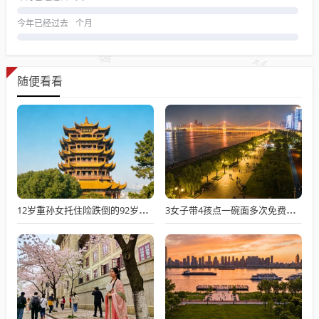
今年已经过去
个月
随便看看
12岁重孙女托住险跌倒的92岁太爷爷
3女子带4孩点一碗面多次免费续面