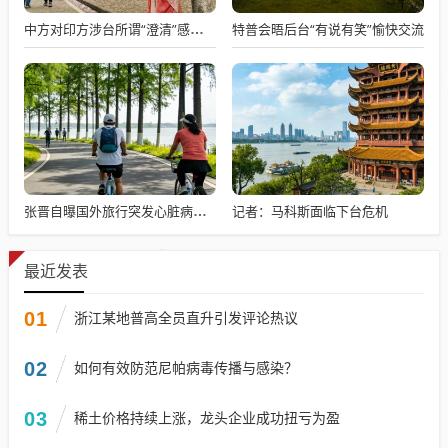
特普会晤后台“有说有笑”愉快交流
中方对印方涉台所谓“澄清”感到意外
记者：马科斯面临下台危机
张晋自曝国外旅行突发心脏病险丧命
最近发表
01
浙江某地普高全员直升引发评论热议
02
如何有效防范尼帕病毒传播与感染？
03
稀土价格持续上涨，龙头企业成功扭亏为盈