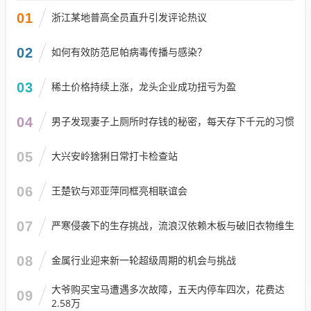
01
浙江某地普高全员直升引发评论热议
02
如何有效防范尼帕病毒传播与感染？
03
稀土价格持续上涨，龙头企业成功扭亏为盈
04
男子发现妻子上厕所时存钱的秘密，每天存下千元的习惯
05
大兴安岭猞猁日常打卡检查站
06
王楚钦与邓亚萍同框亮相联谊会
07
严寒侵袭下的生存挑战，流浪汉依赖木板与破旧衣物维生
08
金属行业迎来新一轮超级周期的机会与挑战
大爷购买宝马遭遇多次故障，五天内停车四次，花费达
09
2.58万