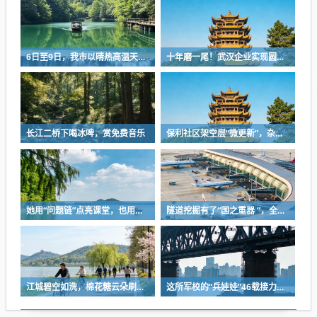
6日至9日，我市以晴热高温天气为主
十年磨一尾！武汉企业实现圆口铜鱼规模化繁育
长江二桥下喝冰啤，赏免费音乐
保利社区架空层“微更新”，杂物堆放区变身健身活动室
她用“问题链”点亮课堂，也用一份耐心等来孩子成长
隧道挖掘有了“国之重器 ”，全球首台掘爆机在武汉下线
江城碧空如洗，棉花糖云朵刷屏蓝天
这所军校的“兵娃娃”46载接力，守护盲人宿舍