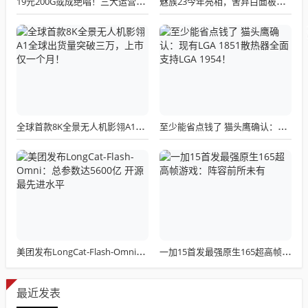
19元200G或成绝唱！三大运营商关停所有第三方渠道：被指变相涨价
魅族23今年亮相，舍弃白面板设计，白面板手机成绝版传统
全球首款8K全景无人机影翎A1全球出货量突破三万，上市仅一个月！
至少能省点钱了 猫头鹰确认：现有LGA 1851散热器全面支持LGA 1954！
美团发布LongCat-Flash-Omni：总参数达5600亿 开源最先进水平
一加15首发最强原生165超高帧游戏：阵容前所未有
最近发表