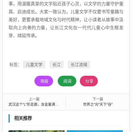
事，用温暖真挚的文字贴近孩子心灵，以文学的力量守护童
真、启迪成长。大家一致认为，儿童文学不仅要书写童趣与
美好，更要承载地域文化与时代精神，让小读者从故事中汲
取向上向善的力量，让长江文化在一代代儿童心中生根发
芽、绵延传承。
儿童文学
长江
长江流域
标签：
海报
阅读
分享
上一篇
下一篇
武汉这个“L”形走廊，含金量满满！不少全球首个、全国最大都来自这里
世界之“光”天下“谷”
相关推荐