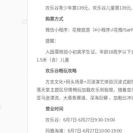
欢乐谷青少年票139元、欢乐谷儿童票139元、
购票方式
微信小程序：花橙旅游（#小程序://花橙/SaHW5j
提醒：
入园需核验小初高学生证、年龄18周岁以下身份
1.5米（含）儿童
欢乐谷畅玩攻略
方言文化+码头场景+沉浸演艺体验沉浸式剧情
落天堂主题区尽情畅玩加载欢乐到极限，随着音乐
亚马逊漂流、大章鱼赛道、深海巨蟒 、加勒比冲
营业时间
欢乐谷：6月7日-6月27日9:30-19:00
玛雅海滩：6月7日-6月27日10:00-19:00