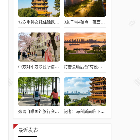
12岁重孙女托住险跌倒的92岁太爷爷
3女子带4孩点一碗面多次免费续面
中方对印方涉台所谓“澄清”感到意外
特普会晤后台“有说有笑”愉快交流
张晋自曝国外旅行突发心脏病险丧命
记者：马科斯面临下台危机
最近发表