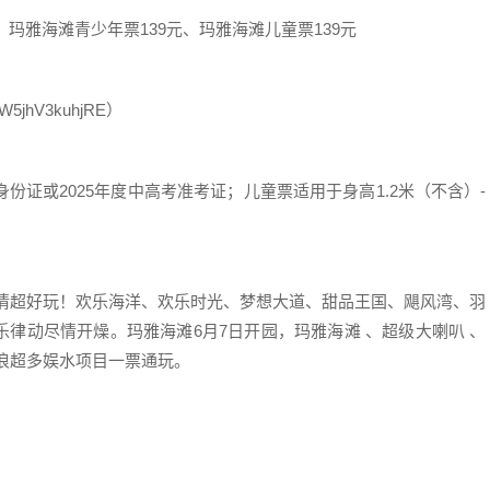
玛雅海滩青少年票139元、玛雅海滩儿童票139元
hV3kuhjRE）
证或2025年度中高考准考证；儿童票适用于身高1.2米（不含）-
超好玩！欢乐海洋、欢乐时光、梦想大道、甜品王国、飓风湾、羽
律动尽情开燥。玛雅海滩6月7日开园，玛雅海滩 、超级大喇叭 、
浪超多娱水项目一票通玩。