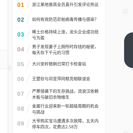
01
浙江某地普高全员直升引发评论热议
02
如何有效防范尼帕病毒传播与感染？
稀土价格持续上涨，龙头企业成功扭
03
亏为盈
武汉
男子发现妻子上厕所时存钱的秘密，
04
玛雅
每天存下千元的习惯
海滩
下一
05
大兴安岭猞猁日常打卡检查站
篇
什么
时候
06
王楚钦与邓亚萍同框亮相联谊会
开园
2025
严寒侵袭下的生存挑战，流浪汉依赖
07
木板与破旧衣物维生
金属行业迎来新一轮超级周期的机会
08
与挑战
大爷购买宝马遭遇多次故障，五天内
09
停车四次，花费达2.58万