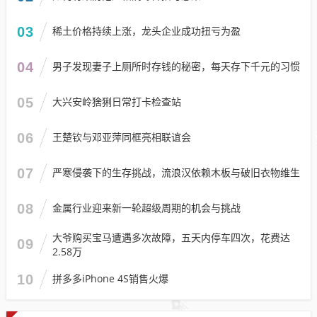
03
稀土价格持续上涨，龙头企业成功扭亏为盈
04
男子发现妻子上厕所时存钱的秘密，每天存下千元的习惯
05
大兴安岭猞猁日常打卡检查站
06
王楚钦与邓亚萍同框亮相联谊会
07
严寒侵袭下的生存挑战，流浪汉依赖木板与破旧衣物维生
08
金属行业迎来新一轮超级周期的机会与挑战
大爷购买宝马遭遇多次故障，五天内停车四次，花费达
09
2.58万
10
拼多多iPhone 4S销售火爆