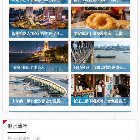
智能机器人“职业学院”在汉开学，教材就是人类的一举一动
早安武汉 | 演员段奕宏、王雷，在武汉获聘
“养鱼”养出个小巨人
6日至9日，我市以晴热高温天气为主
十年磨一尾！武汉企业实现圆口铜鱼规模化繁育
长江二桥下喝冰啤，赏免费音乐
似水流年
今日已经过去
小时