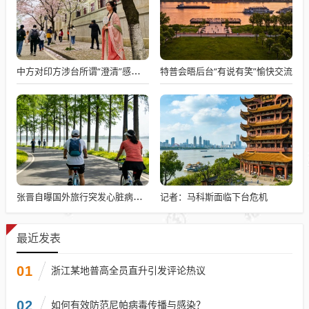
特普会晤后台“有说有笑”愉快交流
中方对印方涉台所谓“澄清”感到意外
记者：马科斯面临下台危机
张晋自曝国外旅行突发心脏病险丧命
最近发表
01
浙江某地普高全员直升引发评论热议
02
如何有效防范尼帕病毒传播与感染？