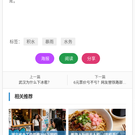
常。
积水
暴雨
水务
标签：
海报
阅读
分享
上一篇
下一篇
武汉为什么下冰雹？
6元票价亏不亏？网友替铁路部门操碎心，回应来了：从未想过赚钱
相关推荐
湖北省总工会助推300万网约车司机降佣金
新农人玩转无人机，“农机手”赛项最热门