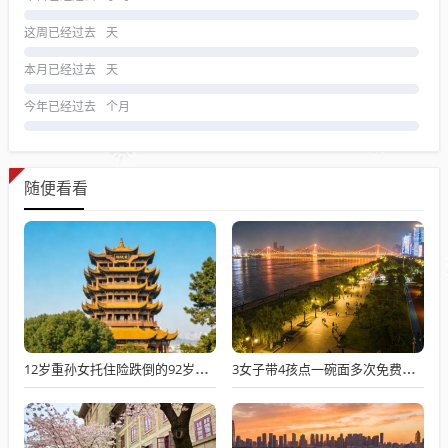
这周已经过去
天
本月已经过去
天
今年已经过去
个月
随便看看
12岁重孙女托住险跌倒的92岁太爷爷
3女子带4孩点一碗面多次免费续面