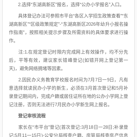
2.选择“东湖高新区”报名，选择“公办小学报名”入口。
具体登记办法可参照市平台“各区入学招生政策查看”“东
湖高新区”“区级政策规定”-“东湖高新区2026年幼升小报名操
作指南”，按照相关提示步骤及所需资料的具体要求进行操
作。
注:1.在规定登记时限内完成网上有效操作，均不分先
后，平等有效，建议家长错峰登记(如错开网上登记第一
天)，避免网络拥堵等因素。
2.因民办义务教育学校报名时间为7月7日一9日，凡有
意选择就读民办小学的新生，必须在3月首次登记和5月补
录登记期间内，完成户籍或居住证所在地的公办小学网上登
记注册，否则无法进行7月民办小学新生网上报名。
登记审核流程
家长在“市平台”登记(首次登记:3月18日一28日;补录登
记:5月11一15日)-公安分局核查户籍、房管局核查房产信息