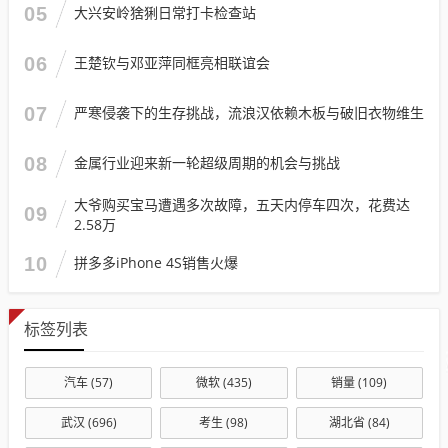
05
大兴安岭猞猁日常打卡检查站
06
王楚钦与邓亚萍同框亮相联谊会
07
严寒侵袭下的生存挑战，流浪汉依赖木板与破旧衣物维生
08
金属行业迎来新一轮超级周期的机会与挑战
大爷购买宝马遭遇多次故障，五天内停车四次，花费达
09
2.58万
10
拼多多iPhone 4S销售火爆
标签列表
汽车
(57)
微软
(435)
销量
(109)
武汉
(696)
考生
(98)
湖北省
(84)