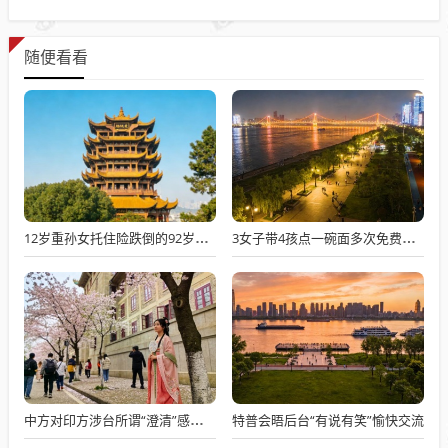
随便看看
12岁重孙女托住险跌倒的92岁太爷爷
3女子带4孩点一碗面多次免费续面
特普会晤后台“有说有笑”愉快交流
中方对印方涉台所谓“澄清”感到意外