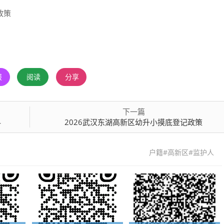
政策
报
阅读
分享
下一篇
料
2026武汉东湖高新区幼升小摸底登记政策
户籍#高新区#监护人