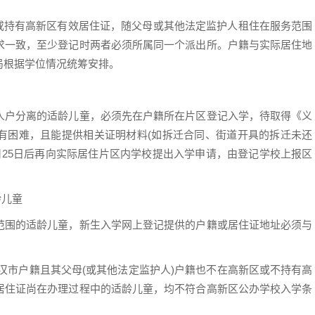
区或持有高新区有效居住证，随父母或其他法定监护人租住在服务范围
求一致，至少登记时两者必须所属同一个派出所。户籍与实际居住地
局根据学位情况统筹安排。
户分离的适龄儿童，必须先在户籍所在片区登记入学，待取得《义
有困难，且能提供相关证明材料(如拆迁合同、街道开具的拆迁未还
8月25日后再向实际居住片区内学校提出入学申请，由登记学校上报区
龄儿童
围的适龄儿童，新生入学网上登记提供的户籍或居住证地址必须与
市户籍且其父母(或其他法定监护人)户籍也不在高新区或不持有高
居住证尚在办理过程中的适龄儿童，均不符合高新区公办学校入学条