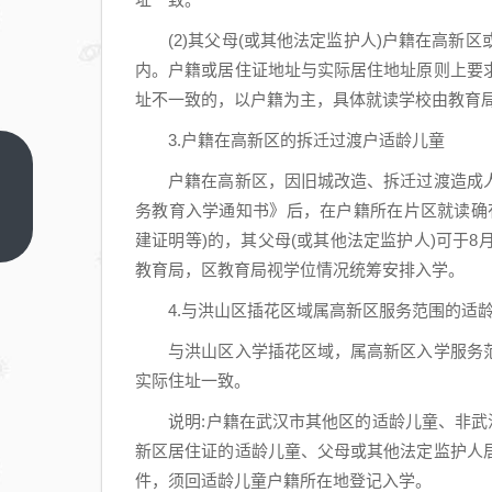
(2)其父母(或其他法定监护人)户籍在高新
内。户籍或居住证地址与实际居住地址原则上要
址不一致的，以户籍为主，具体就读学校由教育
3.户籍在高新区的拆迁过渡户适龄儿童
2026
户籍在高新区，因旧城改造、拆迁过渡造成人
武汉
务教育入学通知书》后，在户籍所在片区就读确
光谷
上一
建证明等)的，其父母(或其他法定监护人)可于
篇
幼升
教育局，区教育局视学位情况统筹安排入学。
小报
4.与洪山区插花区域属高新区服务范围的适
名审
核流
与洪山区入学插花区域，属高新区入学服务范
程
实际住址一致。
+报
说明:户籍在武汉市其他区的适龄儿童、非武汉
名材
新区居住证的适龄儿童、父母或其他法定监护人
料
件，须回适龄儿童户籍所在地登记入学。