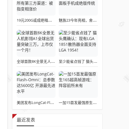
19元200G或成绝唱！三大运营商关停所有第三方渠道：被指变相涨价
魅族23今年亮相，舍弃白面板设计，白面板手机成绝版传统
全球首款8K全景无人机影翎A1全球出货量突破三万，上市仅一个月！
至少能省点钱了 猫头鹰确认：现有LGA 1851散热器全面支持LGA 1954！
美团发布LongCat-Flash-Omni：总参数达5600亿 开源最先进水平
一加15首发最强原生165超高帧游戏：阵容前所未有
最近发表