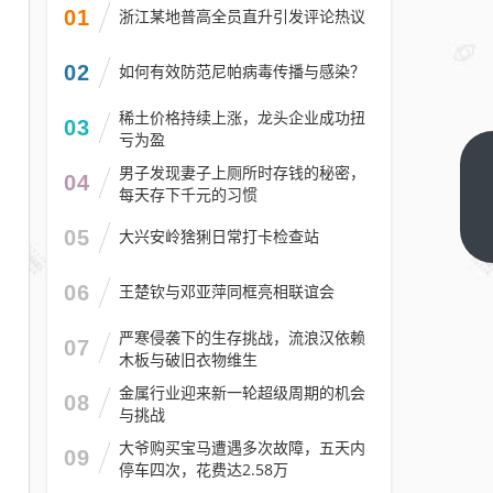
01
浙江某地普高全员直升引发评论热议
02
如何有效防范尼帕病毒传播与感染？
稀土价格持续上涨，龙头企业成功扭
03
亏为盈
2026
男子发现妻子上厕所时存钱的秘密，
04
每天存下千元的习惯
武汉
东湖
下一
05
大兴安岭猞猁日常打卡检查站
篇
高新
区幼
06
王楚钦与邓亚萍同框亮相联谊会
升小
严寒侵袭下的生存挑战，流浪汉依赖
摸底
07
木板与破旧衣物维生
登记
金属行业迎来新一轮超级周期的机会
政策
08
与挑战
大爷购买宝马遭遇多次故障，五天内
09
停车四次，花费达2.58万