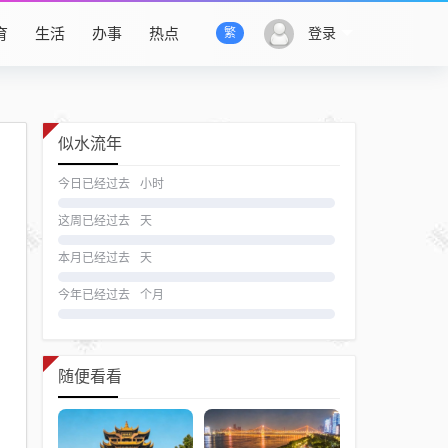
育
生活
办事
热点
登录
繁
似水流年
今日已经过去
小时
这周已经过去
天
本月已经过去
天
今年已经过去
个月
随便看看