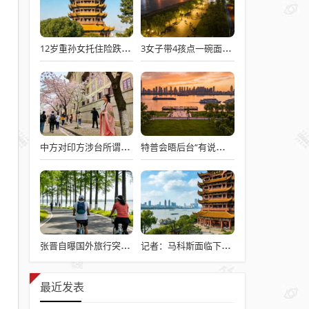
12岁重孙女托住险跌倒的92岁太爷爷
3女子带4孩点一碗面多次免费续面
中方对印方涉台所谓“澄清”感到意外
特普会晤后台“有说有笑”愉快交流
张晋自曝国外旅行突发心脏病险丧命
记者：马科斯面临下台危机
最近发表