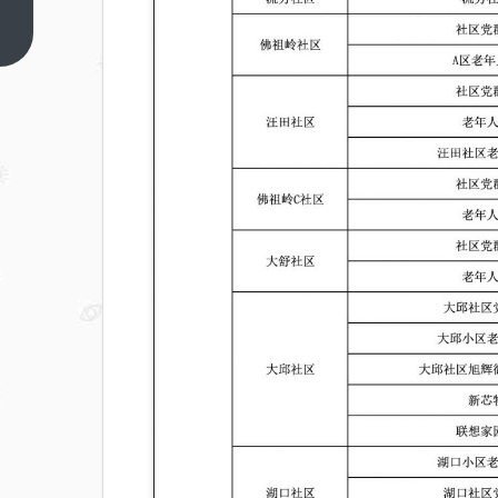
武汉
硚口
上一
篇
区纳
凉点
汇总
表
（附
具体
地
址）