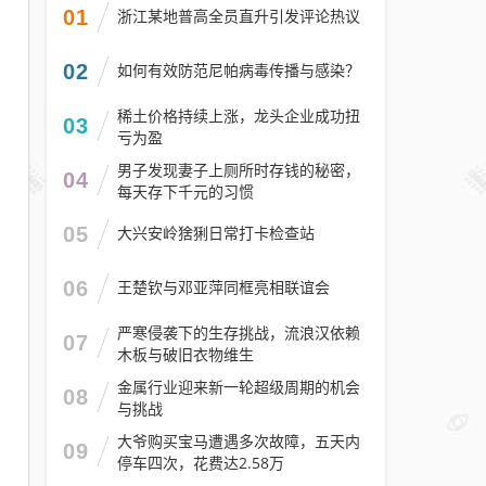
01
浙江某地普高全员直升引发评论热议
02
如何有效防范尼帕病毒传播与感染？
稀土价格持续上涨，龙头企业成功扭
03
亏为盈
男子发现妻子上厕所时存钱的秘密，
04
每天存下千元的习惯
05
大兴安岭猞猁日常打卡检查站
06
王楚钦与邓亚萍同框亮相联谊会
严寒侵袭下的生存挑战，流浪汉依赖
07
木板与破旧衣物维生
金属行业迎来新一轮超级周期的机会
08
与挑战
大爷购买宝马遭遇多次故障，五天内
09
停车四次，花费达2.58万