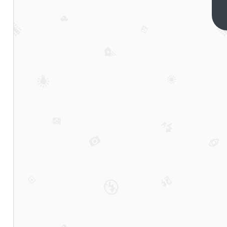
经开
区免
下一
篇
费纳
凉地
点名
单
2025