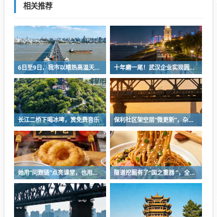
相关推荐
6日至9日，我市以晴热高温天气为主
十年磨一尾！武汉企业实现圆口铜鱼规模化繁育
长江二桥下喝冰啤，赏免费音乐
保利社区架空层“微更新”，杂物堆放区变身健身活动室
她用“问题链”点亮课堂，也用一份耐心等来孩子成长
隧道挖掘有了“国之重器 ”，全球首台掘爆机在武汉下线