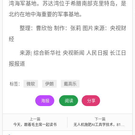
湾海军基地。苏达湾位于希腊南部克里特岛，是
北约在地中海重要的军事基地。
整理：曹欣怡 制作：张莉 图片来源：央视财
经
来源| 综合新华社 央视新闻 人民日报 长江日
报报道
微软
伊朗
戴高乐
标签：
海报
阅读
分享
上一篇
下一篇
今天，跟着毛主席一起读书
无人机施肥AI工具学技术，81岁老人“听书”管理千亩农田