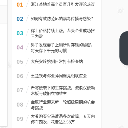
01
浙江某地普高全员直升引发评论热议
02
如何有效防范尼帕病毒传播与感染？
稀土价格持续上涨，龙头企业成功扭
03
亏为盈
华为成
男子发现妻子上厕所时存钱的秘密，
04
国产芯
每天存下千元的习惯
片替代
下一篇
05
大兴安岭猞猁日常打卡检查站
最大赢
家！份
06
王楚钦与邓亚萍同框亮相联谊会
额已达
20%
严寒侵袭下的生存挑战，流浪汉依赖
07
木板与破旧衣物维生
最新单
卡算力
金属行业迎来新一轮超级周期的机会
08
与挑战
是
NVIDIA
大爷购买宝马遭遇多次故障，五天内
09
停车四次，花费达2.58万
H20三