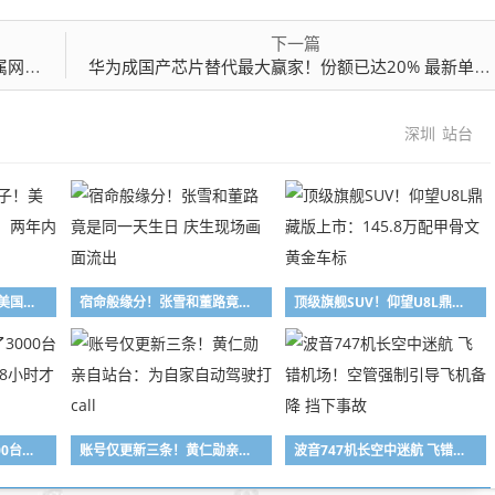
下一篇
防火墙
华为成国产芯片替代最大赢家！份额已达20% 最新单卡算力是NVIDIA H20三倍
深圳
站台
此举是卡自己的脖子！美国光模块禁令遭反呛：两年内根本找不到替代
宿命般缘分！张雪和董路竟是同一天生日 庆生现场画面流出
顶级旗舰SUV！仰望U8L鼎藏版上市：145.8万配甲骨文黄金车标
女子用漏洞0元买了3000台电器：货物堆积如山 8小时才清点完
账号仅更新三条！黄仁勋亲自站台：为自家自动驾驶打call
波音747机长空中迷航 飞错机场！空管强制引导飞机备降 挡下事故