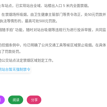
车站点，已实现站台全域、站楼出入口 5 米内全面禁烟。
：在禁烟场所吸烟，由卫生健康主管部门等责令改正，处50元罚款并
执法等情形的，最高可处500元罚款。
"控烟随手拍" 功能，随时对站台吸烟等违规行为进行投诉举报，共同监
的控烟条例中，均已明确了公共交通工具等候区域禁止吸烟。在具体
出了罚款处罚。
启动公交站点法定禁烟区域划定工作。
报
阅读
分享