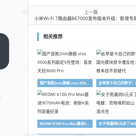
上一篇
小米Wi-Fi 7路由器BE7000发布版本升级：新增专属网络、网关
相关推荐
小米Wi-
Fi 7路
由器
上一篇
BE7000
发布版
国产首款2nm旗舰 vivo X500系列敲定9月登场：首发天玑9600 Pro
本升
级：新
增专属
网络、
网关防
火墙
REDMI K100 Pro Max塞进9070mAh电池：刷新K系列容量纪录