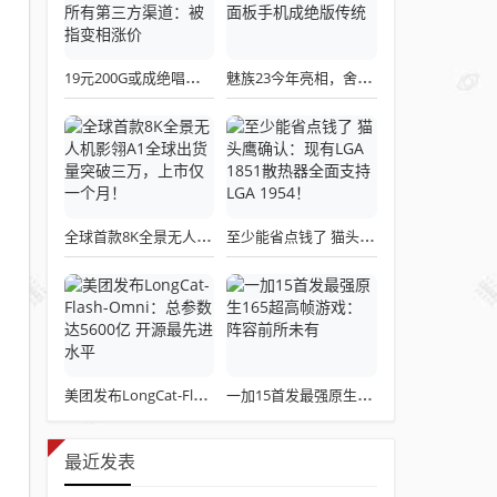
19元200G或成绝唱！三大运营商关停所有第三方渠道：被指变相涨价
魅族23今年亮相，舍弃白面板设计，白面板手机成绝版传统
全球首款8K全景无人机影翎A1全球出货量突破三万，上市仅一个月！
至少能省点钱了 猫头鹰确认：现有LGA 1851散热器全面支持LGA 1954！
美团发布LongCat-Flash-Omni：总参数达5600亿 开源最先进水平
一加15首发最强原生165超高帧游戏：阵容前所未有
最近发表