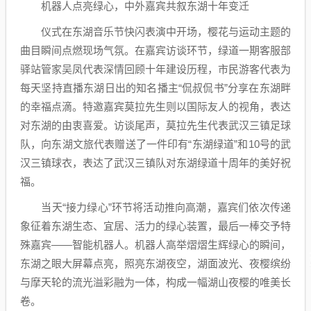
机器人点亮绿心，中外嘉宾共叙东湖十年变迁
仪式在东湖音乐节快闪表演中开场，樱花与运动主题的
曲目瞬间点燃现场气氛。在嘉宾访谈环节，绿道一期客服部
驿站管家吴凤代表深情回顾十年建设历程，市民游客代表为
每天坚持直播东湖日出的知名播主“侃叔侃书”分享在东湖畔
的幸福点滴。特邀嘉宾莫拉先生则以国际友人的视角，表达
对东湖的由衷喜爱。访谈尾声，莫拉先生代表武汉三镇足球
队，向东湖文旅代表赠送了一件印有“东湖绿道”和10号的武
汉三镇球衣，表达了武汉三镇队对东湖绿道十周年的美好祝
福。
当天“接力绿心”环节将活动推向高潮，嘉宾们依次传递
象征着东湖生态、宜居、活力的绿心装置，最后一棒交予特
殊嘉宾——智能机器人。机器人高举熠熠生辉绿心的瞬间，
东湖之眼大屏幕点亮，照亮东湖夜空，湖面波光、夜樱缤纷
与摩天轮的流光溢彩融为一体，构成一幅湖山夜樱的唯美长
卷。