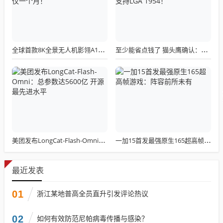
全球首款8K全景无人机影翎A1全球出货量突破三万，上市仅一个月！
至少能省点钱了 猫头鹰确认：现有LGA 1851散热器全面支持LGA 1954！
美团发布LongCat-Flash-Omni：总参数达5600亿 开源最先进水平
一加15首发最强原生165超高帧游戏：阵容前所未有
最近发表
01
浙江某地普高全员直升引发评论热议
02
如何有效防范尼帕病毒传播与感染？