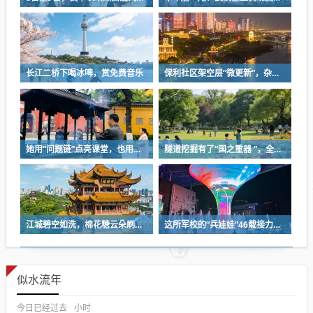
长江二桥下喝冰啤，赏免费音乐
保利社区架空层“微更新”，杂物堆放区变身健身活动室
她用“问题链”点亮课堂，也用一份耐心等来孩子成长
隧道挖掘有了“国之重器 ”，全球首台掘爆机在武汉下线
江城碧空如洗，棉花糖云朵刷屏蓝天
这所军校的“兵娃娃”46载接力，守护盲人宿舍
似水流年
今日已经过去
小时