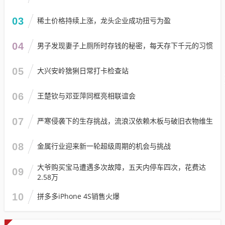
03
稀土价格持续上涨，龙头企业成功扭亏为盈
04
男子发现妻子上厕所时存钱的秘密，每天存下千元的习惯
05
大兴安岭猞猁日常打卡检查站
06
王楚钦与邓亚萍同框亮相联谊会
07
严寒侵袭下的生存挑战，流浪汉依赖木板与破旧衣物维生
08
金属行业迎来新一轮超级周期的机会与挑战
大爷购买宝马遭遇多次故障，五天内停车四次，花费达
09
2.58万
10
拼多多iPhone 4S销售火爆