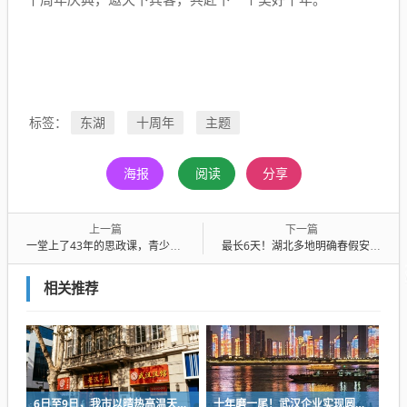
东湖
十周年
主题
标签：
海报
阅读
分享
上一篇
下一篇
一堂上了43年的思政课，青少年徒步7公里为向警予烈士扫墓
最长6天！湖北多地明确春假安排，景区推出系列优惠
相关推荐
6日至9日，我市以晴热高温天气为主
十年磨一尾！武汉企业实现圆口铜鱼规模化繁育