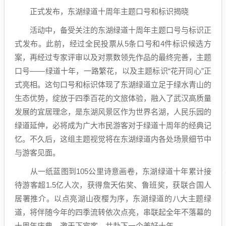
正式发布，东湖绿道十周年主题口号和标识揭晓
活动中，备受关注的东湖绿道十周年主题口号与标识正
式发布。此前，经过全民投票从5条口号和4件标识候选方
案，再经过专家评审以及对票数领先作品的最终完善，主题
口号——绿道十年，一路繁花，以及主题标识“花开同心”正
式亮相。这句口号和标识体现了东湖绿道立足于绿水青山的
生态优势，绽放于四季百花的文旅体验，融入了武汉高质量
发展的宜居理念，是东湖风景区作为世界名湖，人民乐园的
绿道延伸，必将成为广大市民游客对于绿道十周年的经典记
忆。不久后，这组主题视觉将在东湖绿道内各处场景细节中
与游客见面。
从一纸蓝图到105公里诗意画卷，东湖绿道十年累计接
待游客超1.5亿人次，获得詹天佑奖、鲁班奖，获联合国人
居署推介。以点亮湖山夜樱为序，东湖绿道的八大主题绿
道，将伴随今年的四季流转依次点亮，串联起全年不落幕的
十周年庆典，邀天下宾客，共赴下一个美好十年。