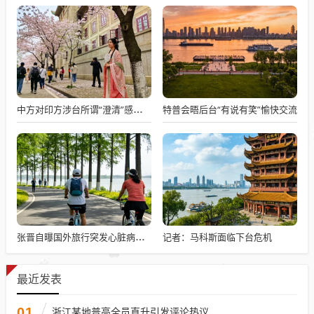
特普会晤后台“有说有笑”愉快交流
中方对印方涉台所谓“澄清”感到意外
记者：马科斯面临下台危机
张晋自曝国外旅行突发心脏病险丧命
最近发表
01
浙江某地普高全员直升引发评论热议