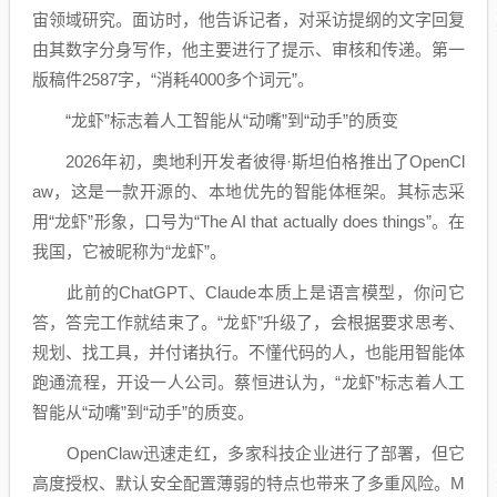
宙领域研究。面访时，他告诉记者，对采访提纲的文字回复
由其数字分身写作，他主要进行了提示、审核和传递。第一
版稿件2587字，“消耗4000多个词元”。
“龙虾”标志着人工智能从“动嘴”到“动手”的质变
2026年初，奥地利开发者彼得·斯坦伯格推出了OpenCl
aw，这是一款开源的、本地优先的智能体框架。其标志采
用“龙虾”形象，口号为“The AI that actually does things”。在
我国，它被昵称为“龙虾”。
此前的ChatGPT、Claude本质上是语言模型，你问它
答，答完工作就结束了。“龙虾”升级了，会根据要求思考、
规划、找工具，并付诸执行。不懂代码的人，也能用智能体
跑通流程，开设一人公司。蔡恒进认为，“龙虾”标志着人工
智能从“动嘴”到“动手”的质变。
OpenClaw迅速走红，多家科技企业进行了部署，但它
高度授权、默认安全配置薄弱的特点也带来了多重风险。M