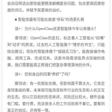
会自动筛选出那些能更精准解耦复杂问题、包含更高因果密
度的词元，并赋予其更高的溢价。
■ 智能体最有可能在高度“非标”的场景扎根
读+：为什么OpenClaw这类智能体今年以来爆火？
蔡恒进：OpenClaw的走红，标志着人工智能从“动嘴”
到“动手”的质变。过去的人工智能像个“博学的书生”，只能
给出建议；现在的智能体像个“超级实习生”，能直接操作电
脑、调用工具、完成任务。这是市场需求临界点突破的结
果，我们需要能真正帮我们把复杂事情落地的伙伴。
读+：您和身边的同事“养虾”了吗？
蔡恒进：有一些朋友在做，但影响面不算太大。它肯定
是现象级的事，未来很可能改变软件行业的生态和人机交互
的生态。但以它目前的形态来讲，风险还比较大，硬件设备
有门槛，要付费，而且很多人的工作目前用不着它。要看到
真正的效应，还得等一等。