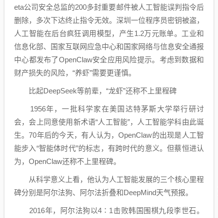
eta公司安全总监的200多封重要邮件被人工智能误判指令后
删除，多次下达终止指令无效。深圳一位程序员密钥被盗，
人工智能在后台疯狂调用模型，产生1.2万元账单。工业和
信息化部、国家互联网应急中心和国家网络与信息安全通报
中心都发布了OpenClaw安全应用风险提示。考虑到数据和
财产损失的风险，“养虾”需要更谨慎。
比起DeepSeek等前辈，“龙虾”还称不上里程碑
1956年，一批科学家在美国达特茅斯大学举行研讨
会，会上同意使用新术语“人工智能”，人工智能学科由此诞
生。70年后的今天，有人认为，OpenClaw的出现是人工智
能步入“智能体时代”的标志，有跨时代的意义。但蔡恒进认
为，OpenClaw还称不上里程碑。
从科学意义上看，他认为人工智能发展的三个核心里程
碑分别是阿尔法狗、阿尔法折叠和DeepMind天气预报。
2016年，阿尔法狗以4∶1击败韩国围棋九段李世石。