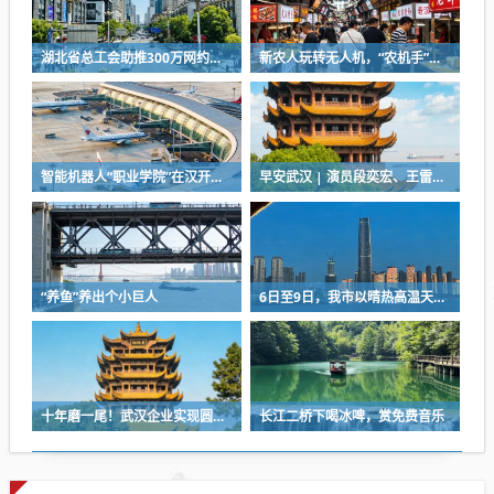
湖北省总工会助推300万网约车司机降佣金
新农人玩转无人机，“农机手”赛项最热门
智能机器人“职业学院”在汉开学，教材就是人类的一举一动
早安武汉 | 演员段奕宏、王雷，在武汉获聘
“养鱼”养出个小巨人
6日至9日，我市以晴热高温天气为主
十年磨一尾！武汉企业实现圆口铜鱼规模化繁育
长江二桥下喝冰啤，赏免费音乐