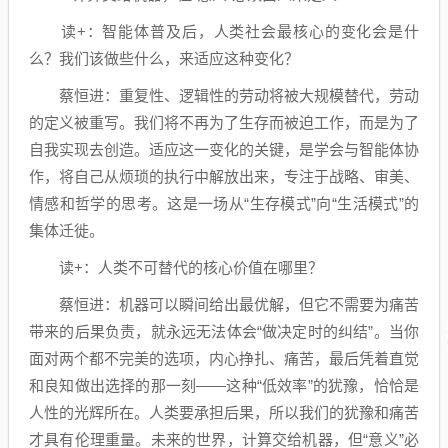
读+：智能体普及后，人类社会最核心的变化会是什
么？我们该做些什么，来适应这种变化？
蔡恒进：重复性、逻辑性的劳动将被大规模替代，劳动
的定义被重写。我们将不再为了生存而被迫工作，而是为了
自我实现去创造。适应这一变化的关键，是学会与智能体协
作，将自己从烦琐的执行中解放出来，专注于战略、审美、
情感和哲学的思考。这是一场从“生存模式”向“生活模式”的
集体迁徙。
读+：人类不可替代的核心价值在哪里？
蔡恒进：机器可以瞬间给出最优解，但它不需要为痛苦
带来的后果负责，就永远无法体会“做决定时的纠结”。当你
面对两个都不完美的选项，内心挣扎、痛苦，最后凭着直觉
和良知做出选择的那一刻——这种“低效率”的犹豫，恰恰是
人性的光辉所在。人类要承担后果，所以我们的犹豫和痛苦
才具有伦理重量。未来的世界，计算交给机器，但“意义”必