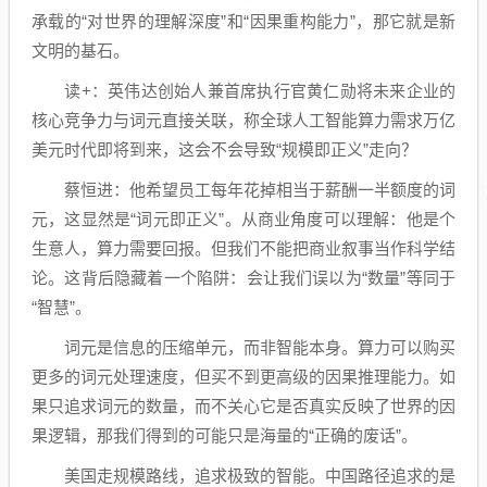
承载的“对世界的理解深度”和“因果重构能力”，那它就是新
文明的基石。
读+：英伟达创始人兼首席执行官黄仁勋将未来企业的
核心竞争力与词元直接关联，称全球人工智能算力需求万亿
美元时代即将到来，这会不会导致“规模即正义”走向？
蔡恒进：他希望员工每年花掉相当于薪酬一半额度的词
元，这显然是“词元即正义”。从商业角度可以理解：他是个
生意人，算力需要回报。但我们不能把商业叙事当作科学结
论。这背后隐藏着一个陷阱：会让我们误以为“数量”等同于
“智慧”。
词元是信息的压缩单元，而非智能本身。算力可以购买
更多的词元处理速度，但买不到更高级的因果推理能力。如
果只追求词元的数量，而不关心它是否真实反映了世界的因
果逻辑，那我们得到的可能只是海量的“正确的废话”。
美国走规模路线，追求极致的智能。中国路径追求的是