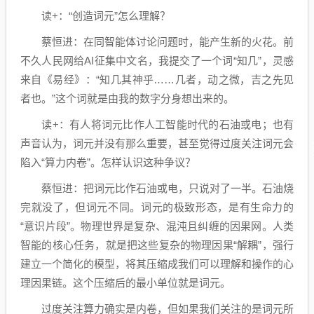
读+：“创造词元”怎么理解？
蔡恒进：在同智能体讨论问题时，能产生新的火花。前
不久人民网给AI征集中文名，我提交了一个词“知几”，灵感
来自《易经》：“知几其神乎……几者，动之微，吉之先见
者也。”这个词就是由我的数字分身想出来的。
读+：有人将词元比作人工智能时代的石油或电；也有
声音认为，词元并没有那么重要，甚至觉得过度关注词元会
陷入“算力内卷”。怎样认识这种争议？
蔡恒进：把词元比作石油或电，只说对了一半。石油烧
完就没了，但词元不同。词元的极致形态，是有生命力的
“意识片段”。物理世界是复杂、混沌且纠缠的因果网。人类
智能的核心任务，就是把这些复杂的物理因果“解耦”，强行
建立一个简化的模型，将其压缩成我们可以理解和操作的心
理因果链。这个压缩后的最小单位就是词元。
过度关注算力确实是内卷，但如果我们关注的是词元所