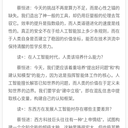
蔡恒进：今天的挑战不再是算力不足，而是心性之锚的
缺失。我们造出了神一般的工具，却仍用巨婴般的伦理去驾
驭它。效率的提升是指数级的，而人类道德进化的速度是线
性的。真正的安全不在于给人工智能加上多少条规则，而在
于人类自身是否建立了稳固的价值坐标，能否在技术洪流中
保持清醒的哲学反思力。
读+：在人工智能时代，人类该培养什么能力？
蔡恒进：今天，我们更应该着重培养“提出好问题”和“构
建认知模型”的能力，因为这是指挥智能体工作的核心。人
工智能擅长解答已知世界的问题，而人类的价值在于定义未
知世界的边界。我们要学会“建中立极”，即在混乱信息中提
取核心变量，构建自己的认知框架。
读+：东西方在发展人工智能时存在哪些主要差异？
蔡恒进：西方科技巨头往往有一种“上帝情结”，试图构
建一个全知全能的超级大脑。这种思路很宏大，但也极其脆