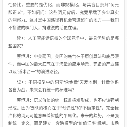
性价比，重要的是优化，而非规模化。与其盲目崇拜“词元
即正义”，不如问问：这些词元背后，究竟承载了多少真实
的洞察力。这才是中国路径有机会弯道超车的地方——我们
不拼谁的嗓门大，拼谁说的话更在理。
读+：人工智能话语权的全球竞争中，最具优势的是哪
些国家？
蔡恒进：中美两国。美国的底气在于原创算法和底层硬
件，而中国的最大底气在于海量的应用场景、完备的产业链
以及“道术合一”的演进路径。
读+：不同模型中的词元“含金量”天差地别，计量体系
各自为战，未来会有统一的标准吗？
蔡恒进：语义价值的统一标准极难形成，也不应该强制
形成。因为智能的核心在于“创造性”和“不确定性”，完全标
准化的词元可能意味着智能的平庸化。未来的趋势，不是强
制统一定义，而是建立一套跨模型的“价值汇率”机制。市场