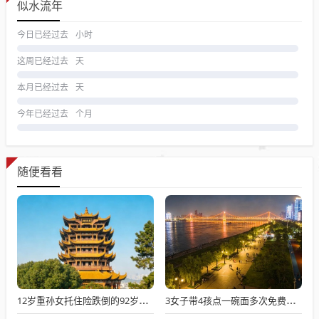
似水流年
今日已经过去
小时
这周已经过去
天
本月已经过去
天
今年已经过去
个月
随便看看
12岁重孙女托住险跌倒的92岁太爷爷
3女子带4孩点一碗面多次免费续面