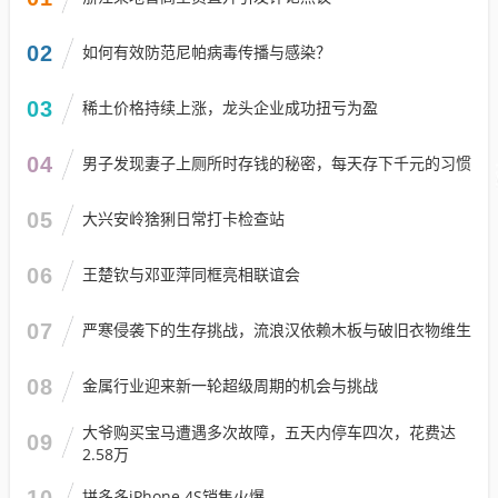
02
如何有效防范尼帕病毒传播与感染？
03
稀土价格持续上涨，龙头企业成功扭亏为盈
04
男子发现妻子上厕所时存钱的秘密，每天存下千元的习惯
05
大兴安岭猞猁日常打卡检查站
06
王楚钦与邓亚萍同框亮相联谊会
07
严寒侵袭下的生存挑战，流浪汉依赖木板与破旧衣物维生
08
金属行业迎来新一轮超级周期的机会与挑战
大爷购买宝马遭遇多次故障，五天内停车四次，花费达
09
2.58万
10
拼多多iPhone 4S销售火爆