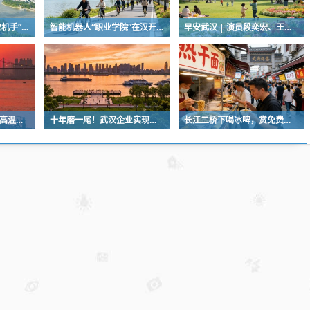
新农人玩转无人机，“农机手”赛项最热门
智能机器人“职业学院”在汉开学，教材就是人类的一举一动
早安武汉 | 演员段奕宏、王雷，在武汉获聘
6日至9日，我市以晴热高温天气为主
十年磨一尾！武汉企业实现圆口铜鱼规模化繁育
长江二桥下喝冰啤，赏免费音乐