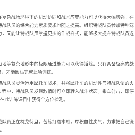
复杂战场环境下的机动协同和战术应变能力可以获得大幅增强。在
特战队员的综合能力素质要求也随之提高。组织特战队员参加特种驾
力，又能让特战队员掌握更多的作战样式，能够极大提升特战队员遂
地等复杂地形中的极限通过能力可以获得锤炼。只有具备极高的战
员，才能圆满完成此项训练。
战队员灵活运用摩托车战术，并将摩托车的机动性与特战队伍的火
过程中，特战队员发现敌情时可立即转入战斗状态。乘车射击，即停
可在此训练课目中获得全方位检测。
队员正在枕戈待旦，苦练打赢本领，厚积血性虎气，力求把自己锻
刃。