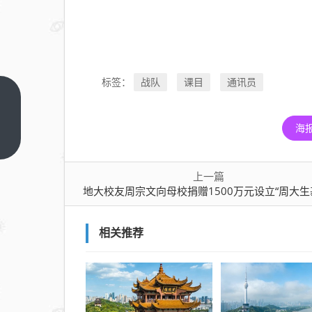
战队
课目
通讯员
标签：
地大
校友
海
周宗
上一
篇
文向
母校
上一篇
地大校友周宗文向母校捐赠1500万元设立“周大生
捐赠
1500
万元
相关推荐
设立
“周大
生基
金”