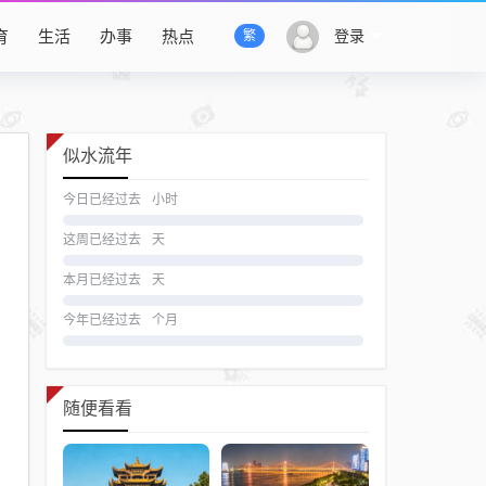
育
生活
办事
热点
登录
繁
似水流年
今日已经过去
小时
这周已经过去
天
本月已经过去
天
今年已经过去
个月
随便看看