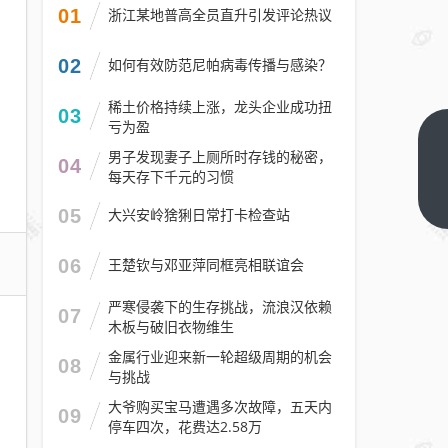
01
浙江某地普高全员直升引发评论热议
02
如何有效防范尼帕病毒传播与感染？
稀土价格持续上涨，龙头企业成功扭
03
亏为盈
“龙
男子发现妻子上厕所时存钱的秘密，
04
虾”
每天存下千元的习惯
很惊
下一
05
大兴安岭猞猁日常打卡检查站
篇
艳，
但还
06
王楚钦与邓亚萍同框亮相联谊会
不是
里程
严寒侵袭下的生存挑战，流浪汉依赖
07
木板与破旧衣物维生
碑
金属行业迎来新一轮超级周期的机会
08
与挑战
大爷购买宝马遭遇多次故障，五天内
09
停车四次，花费达2.58万