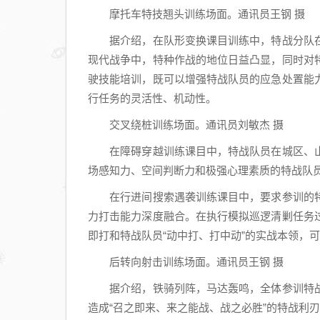
摩托车特技翘头训练场面。通讯员王钢 摄
据介绍，在队形变换课目训练中，特战分队在
现代战争中，特种作战的地位日益凸显，同时对
驶技能培训，既可以增强特战队员的应急处置能
行任务的灵活性、机动性。
交叉绕桩训练场面。通讯员刘敏杰 摄
在障碍穿越训练课目中，特战队员在城区、山
场感知力、空间判断力和极强心理素质的特战队
在行进间搜索遇袭训练课目中，要求参训的特
力打击能力深度融合。在执行模拟巡逻清剿任务
即打和特战队员“动中打、打中动”的实战本领，
后转向射击训练场面。通讯员王钢 摄
据介绍，铁骑列阵，马达轰鸣，全体参训特战
造成“召之即来、来之能战、战之必胜”的特战利