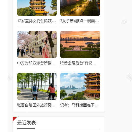
12岁重孙女托住险跌倒的92岁太爷爷
3女子带4孩点一碗面多次免费续面
中方对印方涉台所谓“澄清”感到意外
特普会晤后台“有说有笑”愉快交流
张晋自曝国外旅行突发心脏病险丧命
记者：马科斯面临下台危机
最近发表