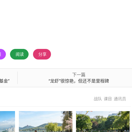
报
阅读
分享
下一篇
基金”
“龙虾”很惊艳，但还不是里程碑
战队
课目
通讯员