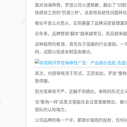
面对汹涌舆情，罗技公司火速致歉，翻出了"切割式
除绩效工资的"罚酒三杯"。这是将系统性问题转
看似平息公众怒火，实则暴露了品牌深层管理漏
近年来，品牌营销"翻车"越来越常见，而且越来
这种趋势的根源，首先在于扭曲的行业激励，一
码，试图以低成本制造高爆点。
其次，内部审核流于形式，正因如此，罗技"像
暂停键。
但光怪审核不严，还触不到病灶。审核的形式主
当"像狗一样"这类文案能在会议室里被想出、
团队的认知塌方。
公司品牌的每一个字，都是价值观的投射，任何