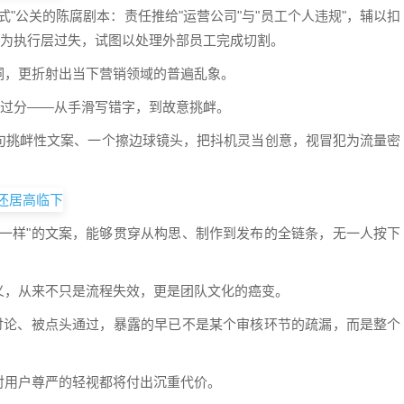
"公关的陈腐剧本：责任推给"运营公司"与"员工个人违规"，辅以扣
化为执行层过失，试图以处理外部员工完成切割。
洞，更折射出当下营销领域的普遍乱象。
越过分——从手滑写错字，到故意挑衅。
句挑衅性文案、一个擦边球镜头，把抖机灵当创意，视冒犯为流量密
狗一样"的文案，能够贯穿从构思、制作到发布的全链条，无一人按下
义，从来不只是流程失效，更是团队文化的癌变。
被讨论、被点头通过，暴露的早已不是某个审核环节的疏漏，而是整个
对用户尊严的轻视都将付出沉重代价。