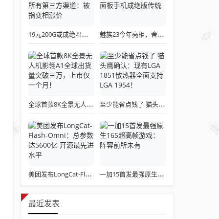
19元200G或成绝唱！三大运营商关停所有第三方渠道：被指变相涨价
魅族23今年亮相，舍弃白面板设计，白面板手机成绝版传统
全球首款8K全景无人机影翎A1全球出货量突破三万，上市仅一个月！
至少能省点钱了 猫头鹰确认：现有LGA 1851散热器全面支持LGA 1954！
美团发布LongCat-Flash-Omni：总参数达5600亿 开源最先进水平
一加15首发最强原生165超高帧游戏：阵容前所未有
最近发表