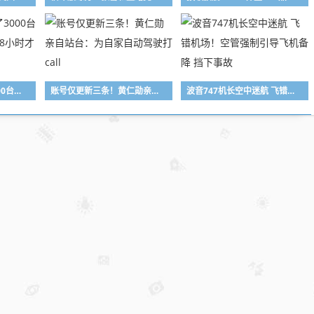
女子用漏洞0元买了3000台电器：货物堆积如山 8小时才清点完
账号仅更新三条！黄仁勋亲自站台：为自家自动驾驶打call
波音747机长空中迷航 飞错机场！空管强制引导飞机备降 挡下事故