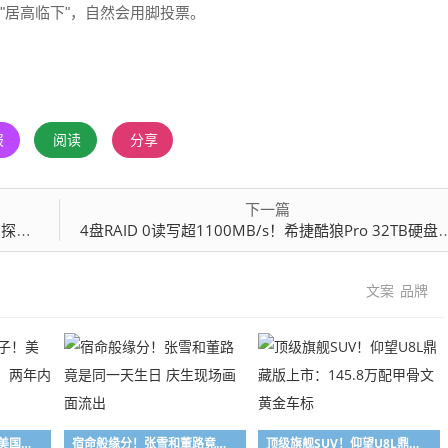
"居高临下"，自然会用脚投票。
报
阅读
分享
下一篇
任务
4盘RAID 0读写超1100MB/s！希捷酷狼Pro 32TB硬盘评测：百万文件快速完成备份
文案
品牌
此举是卡自己的脖子！美国光模块禁令遭反呛：两年内根本找不到替代
宿命般缘分！张雪和董路竟是同一天生日 庆生现场画面流出
顶级旗舰SUV！仰望U8L鼎藏版上市：145.8万配甲骨文黄金车标