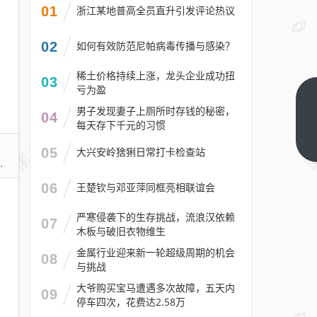
01
浙江某地普高全员直升引发评论热议
02
如何有效防范尼帕病毒传播与感染？
稀土价格持续上涨，龙头企业成功扭
03
亏为盈
4盘RAID 0读
男子发现妻子上厕所时存钱的秘密，
04
写超
每天存下千元的习惯
1100MB/s！
下一篇
05
大兴安岭猞猁日常打卡检查站
希捷酷狼Pro
32TB硬盘评
06
王楚钦与邓亚萍同框亮相联谊会
测：百万文
件快速完成
严寒侵袭下的生存挑战，流浪汉依赖
07
木板与破旧衣物维生
备份
金属行业迎来新一轮超级周期的机会
08
与挑战
大爷购买宝马遭遇多次故障，五天内
09
停车四次，花费达2.58万