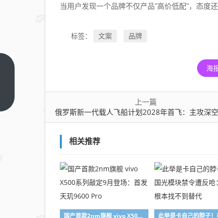
当用户发现一个品牌不仅产品"高价低配"，态度还
文案
品牌
标签：
海
俄罗
斯新
一代
上一
上一篇
篇
载人
俄罗斯新一代载人飞船计划2028年首飞：主攻深空探测
飞船
计划
相关推荐
2028
年首
飞：
主攻
深空
探测
国产首款2nm旗舰 vivo X500系列敲定9月登场：首发天玑9600 Pro