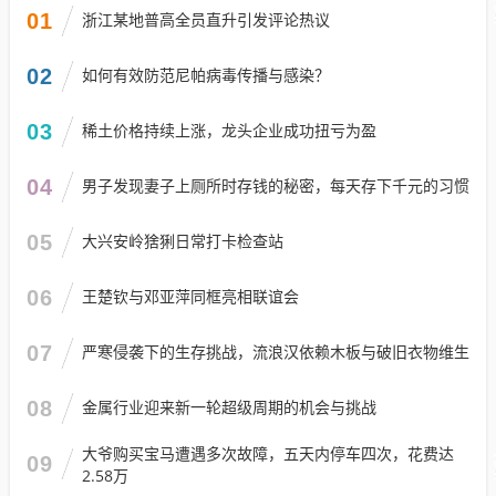
01
浙江某地普高全员直升引发评论热议
02
如何有效防范尼帕病毒传播与感染？
03
稀土价格持续上涨，龙头企业成功扭亏为盈
04
男子发现妻子上厕所时存钱的秘密，每天存下千元的习惯
05
大兴安岭猞猁日常打卡检查站
06
王楚钦与邓亚萍同框亮相联谊会
07
严寒侵袭下的生存挑战，流浪汉依赖木板与破旧衣物维生
08
金属行业迎来新一轮超级周期的机会与挑战
大爷购买宝马遭遇多次故障，五天内停车四次，花费达
09
2.58万