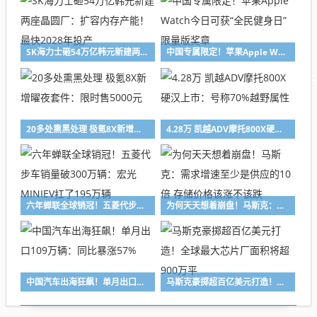
SK海力士砸54万亿韩元新建两座晶圆厂：扩容内存产能！最快2028年投产
中国专属限定！苹果Apple Watch今日可获“全民健身日”限量版奖章
20多处熏黑处理 极氪8X新增曜夜套件：限时售5000元
4.28万 凯越ADV摩托800X硬汉上市：号称70%越野属性
六年蝉联全球销冠！五菱代步车销量破300万辆：宏光MINIEV扛了195万辆
为何天天想着崩盘！马斯克：需求增速至少是供应的10倍 存储价格该涨不该跌
中国汽车出海狂飙！单月出口109万辆：同比暴涨57%
马斯克豪掷超百亿美元打造！全球最大芯片厂面积将超900万平