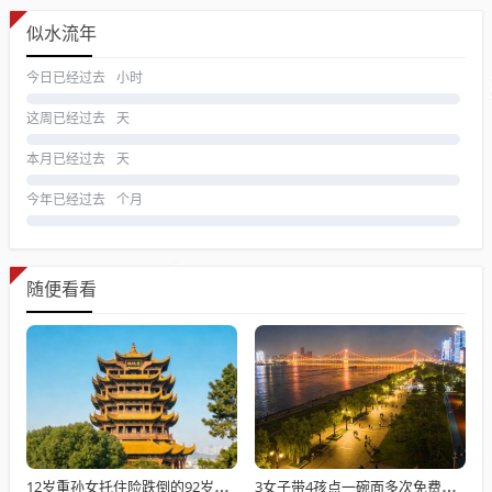
似水流年
今日已经过去
小时
这周已经过去
天
本月已经过去
天
今年已经过去
个月
随便看看
12岁重孙女托住险跌倒的92岁太爷爷
3女子带4孩点一碗面多次免费续面