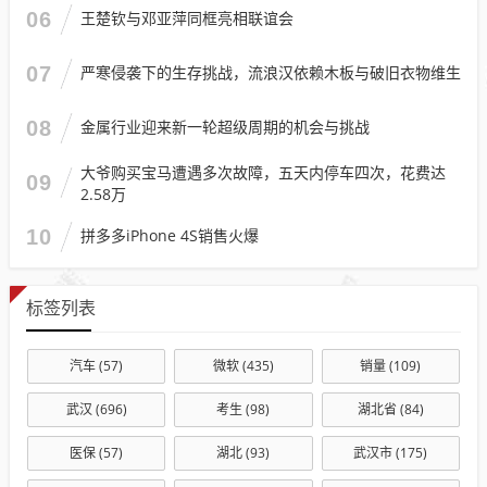
06
王楚钦与邓亚萍同框亮相联谊会
07
严寒侵袭下的生存挑战，流浪汉依赖木板与破旧衣物维生
08
金属行业迎来新一轮超级周期的机会与挑战
大爷购买宝马遭遇多次故障，五天内停车四次，花费达
09
2.58万
10
拼多多iPhone 4S销售火爆
标签列表
汽车
(57)
微软
(435)
销量
(109)
武汉
(696)
考生
(98)
湖北省
(84)
医保
(57)
湖北
(93)
武汉市
(175)