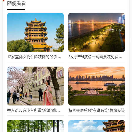
随便看看
12岁重孙女托住险跌倒的92岁太爷爷
3女子带4孩点一碗面多次免费续面
特普会晤后台“有说有笑”愉快交流
中方对印方涉台所谓“澄清”感到意外