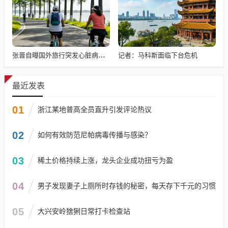
记者：马科斯面临下台危机
张晋自曝国外旅行突发心脏病险丧命
最近发表
01
浙江某地普高全员直升引发评论热议
02
如何有效防范尼帕病毒传播与感染？
03
稀土价格持续上涨，龙头企业成功扭亏为盈
04
男子发现妻子上厕所时存钱的秘密，每天存下千元的习惯
05
大兴安岭猞猁日常打卡检查站