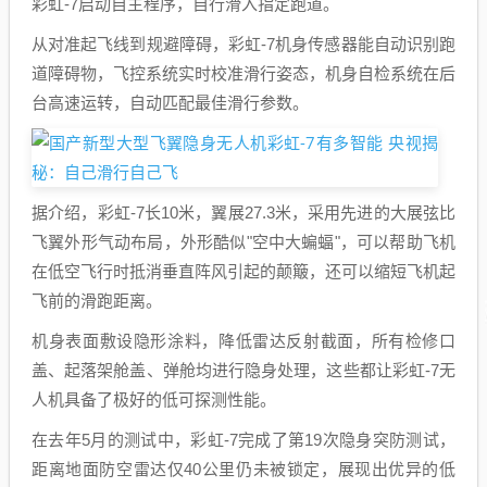
彩虹-7启动自主程序，自行滑入指定跑道。
从对准起飞线到规避障碍，彩虹-7机身传感器能自动识别跑
道障碍物，飞控系统实时校准滑行姿态，机身自检系统在后
台高速运转，自动匹配最佳滑行参数。
据介绍，彩虹-7长10米，翼展27.3米，采用先进的大展弦比
飞翼外形气动布局，外形酷似"空中大蝙蝠"，可以帮助飞机
在低空飞行时抵消垂直阵风引起的颠簸，还可以缩短飞机起
飞前的滑跑距离。
机身表面敷设隐形涂料，降低雷达反射截面，所有检修口
盖、起落架舱盖、弹舱均进行隐身处理，这些都让彩虹-7无
人机具备了极好的低可探测性能。
在去年5月的测试中，彩虹-7完成了第19次隐身突防测试，
距离地面防空雷达仅40公里仍未被锁定，展现出优异的低