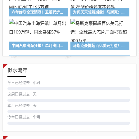
六年蝉联全球销冠！五菱代步车销量破300万辆：宏光MINIEV扛了195万辆
为何天天想着崩盘！马斯克：需求增速至少是供应的10倍 存储价格该涨不该跌
中国汽车出海狂飙！单月出口109万辆：同比暴涨57%
马斯克豪掷超百亿美元打造！全球最大芯片厂面积将超900万平
似水流年
今日已经过去
小时
这周已经过去
天
本月已经过去
天
今年已经过去
个月