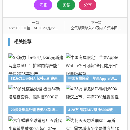
海报
阅读
分享
上一篇
下一篇
Arm CEO自信：AGI CPU是Intel/AMD的麻烦、不会得罪NVIDIA
空气悬架杀入20万内 广汽丰田铂智7明日上市：合资品牌首次！
相关推荐
SK海力士砸54万亿韩元新建两座晶圆厂：扩容内存产能！最快2028年投产
中国专属限定！苹果Apple Watch今日可获“全民健身日”限量版奖章
20多处熏黑处理 极氪8X新增曜夜套件：限时售5000元
4.28万 凯越ADV摩托800X硬汉上市：号称70%越野属性