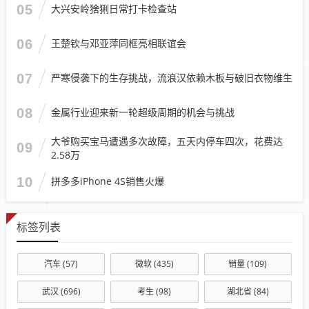
05
大兴安岭猞猁日常打卡检查站
06
王楚钦与邓亚萍同框亮相联谊会
07
严寒侵袭下的生存挑战，流浪汉依赖木板与破旧衣物维生
08
金属行业迎来新一轮超级周期的机会与挑战
大爷购买宝马遭遇多次故障，五天内停车四次，花费达
09
2.58万
10
拼多多iPhone 4S销售火爆
标签列表
汽车
(57)
微软
(435)
销量
(109)
武汉
(696)
考生
(98)
湖北省
(84)