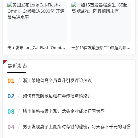
美团发布LongCat-Flash-Omni：总参数达5600亿 开源最先进水平
一加15首发最强原生165超高帧游戏：阵容前所未有
最近发表
01
浙江某地普高全员直升引发评论热议
02
如何有效防范尼帕病毒传播与感染？
03
稀土价格持续上涨，龙头企业成功扭亏为盈
04
男子发现妻子上厕所时存钱的秘密，每天存下千元的习惯