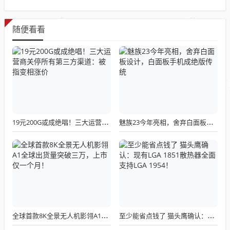
随便看看
19元200G或成绝唱！三大运营商关停所有第三方渠道：被指变相涨价
魅族23今年亮相，舍弃白面板设计，白面板手机成绝版传统
全球首款8K全景无人机影翎A1全球出货量突破三万，上市仅一个月！
至少能省点钱了 猫头鹰确认：现有LGA 1851散热器全面支持LGA 1954！