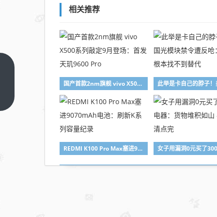
相关推荐
11.4GB/s！
三星全新
国产首款2nm旗舰 vivo X500系列敲定9月登场：首发天玑9600 Pro
QLC硬盘亮
上一篇
相：为个人
AI计算打造
REDMI K100 Pro Max塞进9070mAh电池：刷新K系列容量纪录