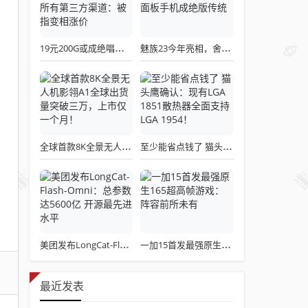
19元200G或成绝唱！三大运营商关停所有第三方渠道：被指变相涨价
魅族23今年亮相，舍弃白面板设计，白面板手机成绝版传统
全球首款8K全景无人机影翎A1全球出货量突破三万，上市仅一个月！
至少能省点钱了 猫头鹰确认：现有LGA 1851散热器全面支持LGA 1954！
美团发布LongCat-Flash-Omni：总参数达5600亿 开源最先进水平
一加15首发最强原生165超高帧游戏：阵容前所未有
最近发表