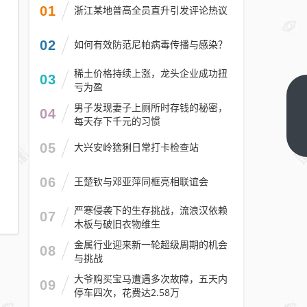
01
浙江某地普高全员直升引发评论热议
02
如何有效防范尼帕病毒传播与感染？
稀土价格持续上涨，龙头企业成功扭
03
亏为盈
国产
男子发现妻子上厕所时存钱的秘密，
04
新型
每天存下千元的习惯
大型
下一
05
大兴安岭猞猁日常打卡检查站
篇
飞翼
隐身
06
王楚钦与邓亚萍同框亮相联谊会
无人
机彩
严寒侵袭下的生存挑战，流浪汉依赖
07
木板与破旧衣物维生
虹-7
有多
金属行业迎来新一轮超级周期的机会
08
与挑战
智能
央视
大爷购买宝马遭遇多次故障，五天内
09
停车四次，花费达2.58万
揭