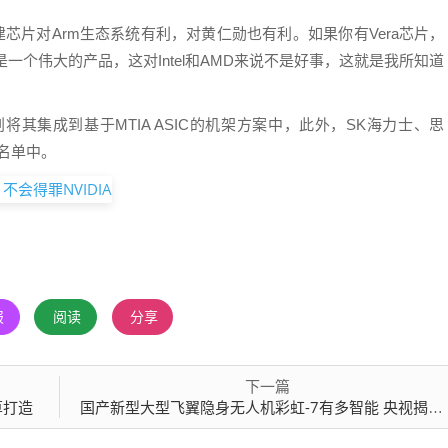
建芯片对Arm生态系统有利，对黄仁勋也有利。如果你有Vera芯片，
也是一个伟大的产品，这对Intel和AMD来说不是好事，这就是我所知道
将其集成到基于MTIA ASIC的机架方案中，此外，SK海力士、思
户名单中。
报
阅读
分享
下一篇
算打造
国产新型大型飞翼隐身无人机彩虹-7有多智能 央视揭秘：自己滑行自己飞