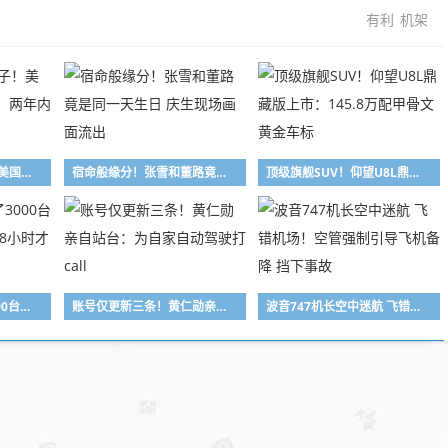
有利
机架
此举是卡自己的脖子！美国光模块禁令遭反呛：两年内根本找不到替代
宿命般缘分！张雪和董路竟是同一天生日 庆生现场画面流出
顶级旗舰SUV！仰望U8L鼎藏版上市：145.8万配甲骨文黄金车标
女子用漏洞0元买了3000台电器：货物堆积如山 8小时才清点完
账号仅更新三条！黄仁勋亲自站台：为自家自动驾驶打call
波音747机长空中迷航 飞错机场！空管强制引导飞机备降 挡下事故