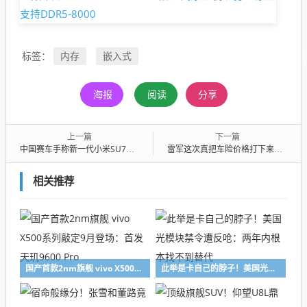
内存
嵌入式
标签：
海报
阅读
分享
上一篇
下一篇
中国赛车手称新一代小米SU7表现近乎满分：小米高管傲娇回应
雷军这次真把车险价格打下来了！小米官方车险在北京上线：更便宜、服务更多
相关推荐
国产首款2nm旗舰 vivo X500系列敲定9月登场：首发天玑9600 Pro
此举是卡自己的脖子！美国光模块禁令遭反呛：两年内根本找不到替代