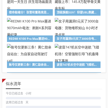
宿命般缘分！张雪和董路竟是同一天生日 庆生现场画面流出
顶级旗舰SUV！仰望U8L鼎藏版上市：145.8万配甲骨文黄金车标
REDMI K100 Pro Max塞进9070mAh电池：刷新K系列容量纪录
女子用漏洞0元买了3000台电器：货物堆积如山 8小时才清点完
账号仅更新三条！黄仁勋亲自站台：为自家自动驾驶打call
波音747机长空中迷航 飞错机场！空管强制引导飞机备降 挡下事故
似水流年
今日已经过去
小时
这周已经过去
天