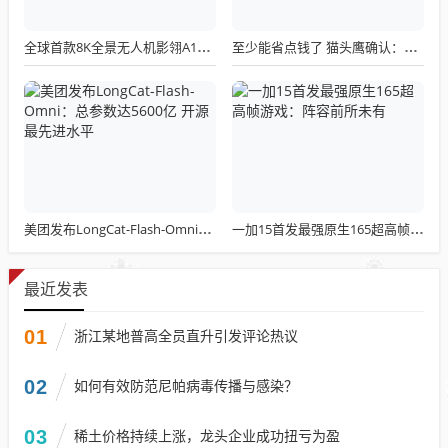
全球首款8K全景无人机影翎A1全球出货量突破三万，上市仅一个月！
至少能省点钱了 猫头鹰确认：现有LGA 1851散热器全面支持LGA 1954！
美团发布LongCat-Flash-Omni：总参数达5600亿 开源最先进水平
一加15首发最强原生165超高帧游戏：阵容前所未有
最近发表
01
浙江某地普高全员直升引发评论热议
02
如何有效防范尼帕病毒传播与感染？
03
稀土价格持续上涨，龙头企业成功扭亏为盈