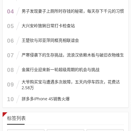
04
男子发现妻子上厕所时存钱的秘密，每天存下千元的习惯
05
大兴安岭猞猁日常打卡检查站
06
王楚钦与邓亚萍同框亮相联谊会
07
严寒侵袭下的生存挑战，流浪汉依赖木板与破旧衣物维生
08
金属行业迎来新一轮超级周期的机会与挑战
大爷购买宝马遭遇多次故障，五天内停车四次，花费达
09
2.58万
10
拼多多iPhone 4S销售火爆
标签列表