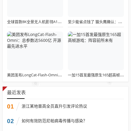
全球首款8K全景无人机影翎A1全球出货量突破三万，上市仅一个月！
至少能省点钱了 猫头鹰确认：现有LGA 1851散热器全面支持LGA 1954！
美团发布LongCat-Flash-Omni：总参数达5600亿 开源最先进水平
一加15首发最强原生165超高帧游戏：阵容前所未有
最近发表
01
浙江某地普高全员直升引发评论热议
02
如何有效防范尼帕病毒传播与感染？