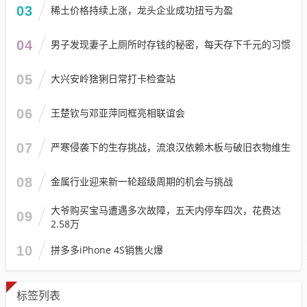
03
稀土价格持续上涨，龙头企业成功扭亏为盈
04
男子发现妻子上厕所时存钱的秘密，每天存下千元的习惯
05
大兴安岭猞猁日常打卡检查站
06
王楚钦与邓亚萍同框亮相联谊会
07
严寒侵袭下的生存挑战，流浪汉依赖木板与破旧衣物维生
08
金属行业迎来新一轮超级周期的机会与挑战
大爷购买宝马遭遇多次故障，五天内停车四次，花费达
09
2.58万
10
拼多多iPhone 4S销售火爆
标签列表