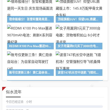
宿命般缘分！张雪和董路竟是同一天生日 庆生现场画面流出
顶级旗舰SUV！仰望U8L鼎藏版上市：145.8万配甲骨文黄金车标
REDMI K100 Pro Max塞进9070mAh电池：刷新K系列容量纪录
女子用漏洞0元买了3000台电器：货物堆积如山 8小时才清点完
账号仅更新三条！黄仁勋亲自站台：为自家自动驾驶打call
波音747机长空中迷航 飞错机场！空管强制引导飞机备降 挡下事故
似水流年
今日已经过去
小时