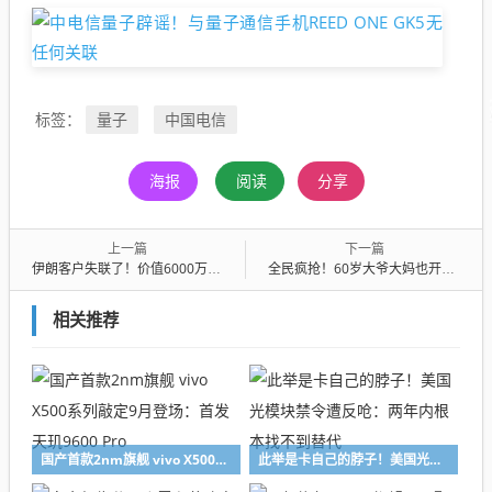
量子
中国电信
标签：
海报
阅读
分享
上一篇
下一篇
伊朗客户失联了！价值6000万的500台中国车被困在海上
全民疯抢！60岁大爷大妈也开始养龙虾了 官方：极易引发网络攻击、信息泄露
相关推荐
国产首款2nm旗舰 vivo X500系列敲定9月登场：首发天玑9600 Pro
此举是卡自己的脖子！美国光模块禁令遭反呛：两年内根本找不到替代