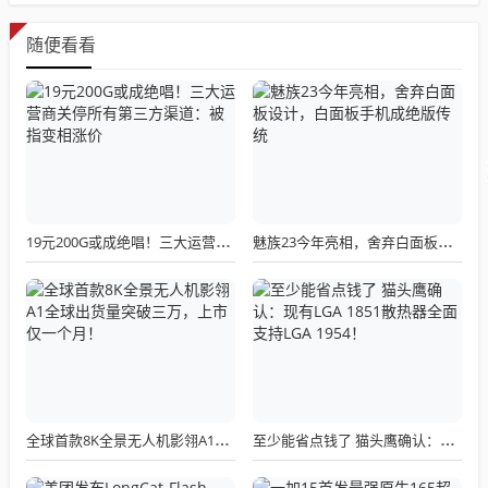
随便看看
19元200G或成绝唱！三大运营商关停所有第三方渠道：被指变相涨价
魅族23今年亮相，舍弃白面板设计，白面板手机成绝版传统
全球首款8K全景无人机影翎A1全球出货量突破三万，上市仅一个月！
至少能省点钱了 猫头鹰确认：现有LGA 1851散热器全面支持LGA 1954！