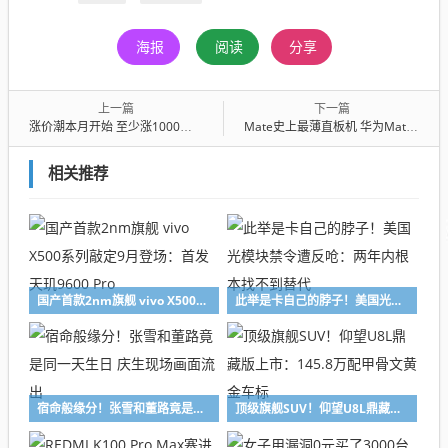
海报
阅读
分享
上一篇
下一篇
涨价潮本月开始 至少涨1000元！今年1月中国市场手机出货量同比16.1%：国产品牌下滑严重
Mate史上最薄直板机 华为Mate 70 Air获UFCS认证 快充不挑充电头
相关推荐
国产首款2nm旗舰 vivo X500系列敲定9月登场：首发天玑9600 Pro
此举是卡自己的脖子！美国光模块禁令遭反呛：两年内根本找不到替代
宿命般缘分！张雪和董路竟是同一天生日 庆生现场画面流出
顶级旗舰SUV！仰望U8L鼎藏版上市：145.8万配甲骨文黄金车标