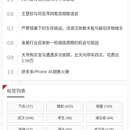
06
王楚钦与邓亚萍同框亮相联谊会
07
严寒侵袭下的生存挑战，流浪汉依赖木板与破旧衣物维生
08
金属行业迎来新一轮超级周期的机会与挑战
大爷购买宝马遭遇多次故障，五天内停车四次，花费达
09
2.58万
10
拼多多iPhone 4S销售火爆
标签列表
汽车
(57)
微软
(435)
销量
(109)
武汉
(696)
考生
(98)
湖北省
(84)
医保
(57)
湖北
(93)
武汉市
(175)