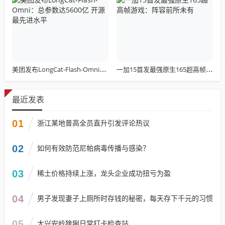
美团发布LongCat-Flash-Omni：总参数达5600亿 开源最先进水平
一加15首发最强原生165超高帧游戏：阵容前所未有
最近发表
01
浙江某地普高全员直升引发评论热议
02
如何有效防范尼帕病毒传播与感染？
03
稀土价格持续上涨，龙头企业成功扭亏为盈
04
男子发现妻子上厕所时存钱的秘密，每天存下千元的习惯
05
大兴安岭猞猁日常打卡检查站