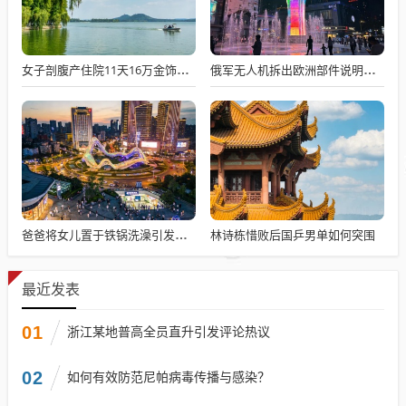
女子剖腹产住院11天16万金饰被偷
俄军无人机拆出欧洲部件说明什么
林诗栋惜败后国乒男单如何突围
爸爸将女儿置于铁锅洗澡引发争议，生死攸关的选择
最近发表
01
浙江某地普高全员直升引发评论热议
02
如何有效防范尼帕病毒传播与感染？