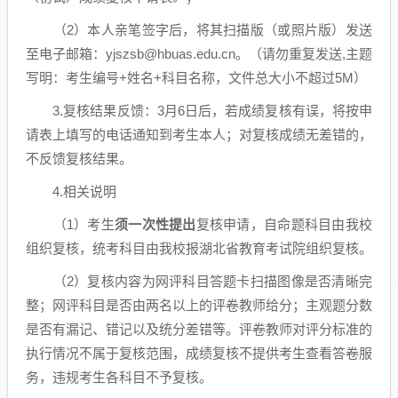
（2）本人亲笔签字后，将其扫描版（或照片版）发送
至电子邮箱：yjszsb@hbuas.edu.cn。（请勿重复发送,主题
写明：考生编号+姓名+科目名称，文件总大小不超过5M）
3.复核结果反馈：3月6日后，若成绩复核有误，将按申
请表上填写的电话通知到考生本人；对复核成绩无差错的，
不反馈复核结果。
4.相关说明
（1）考生
须一次性提出
复核申请，自命题科目由我校
组织复核，统考科目由我校报湖北省教育考试院组织复核。
（2）复核内容为网评科目答题卡扫描图像是否清晰完
整；网评科目是否由两名以上的评卷教师给分；主观题分数
是否有漏记、错记以及统分差错等。评卷教师对评分标准的
执行情况不属于复核范围，成绩复核不提供考生查看答卷服
务，违规考生各科目不予复核。