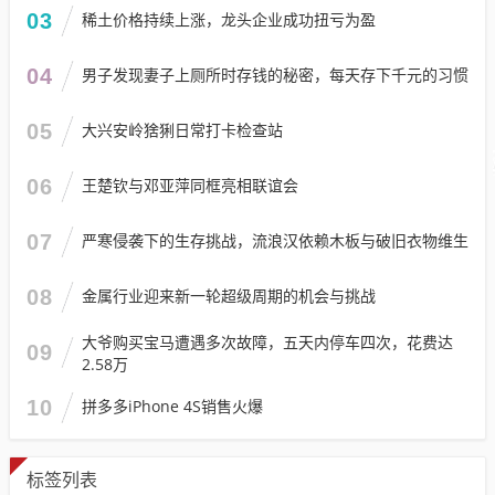
03
稀土价格持续上涨，龙头企业成功扭亏为盈
04
男子发现妻子上厕所时存钱的秘密，每天存下千元的习惯
05
大兴安岭猞猁日常打卡检查站
06
王楚钦与邓亚萍同框亮相联谊会
07
严寒侵袭下的生存挑战，流浪汉依赖木板与破旧衣物维生
08
金属行业迎来新一轮超级周期的机会与挑战
大爷购买宝马遭遇多次故障，五天内停车四次，花费达
09
2.58万
10
拼多多iPhone 4S销售火爆
标签列表