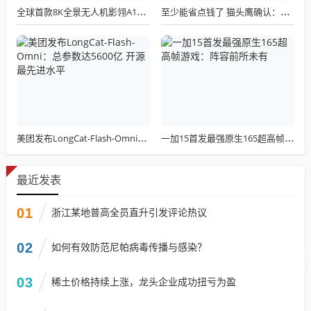
全球首款8K全景无人机影翎A1全球出货量突破三万，上市仅一个月！
至少能省点钱了 猫头鹰确认：现有LGA 1851散热器全面支持LGA 1954！
美团发布LongCat-Flash-Omni：总参数达5600亿 开源最先进水平
一加15首发最强原生165超高帧游戏：阵容前所未有
最近发表
01
浙江某地普高全员直升引发评论热议
02
如何有效防范尼帕病毒传播与感染？
03
稀土价格持续上涨，龙头企业成功扭亏为盈