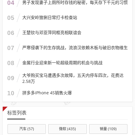
04
男子发现妻子上厕所时存钱的秘密，每天存下千元的习惯
05
大兴安岭猞猁日常打卡检查站
06
王楚钦与邓亚萍同框亮相联谊会
07
严寒侵袭下的生存挑战，流浪汉依赖木板与破旧衣物维生
08
金属行业迎来新一轮超级周期的机会与挑战
大爷购买宝马遭遇多次故障，五天内停车四次，花费达
09
2.58万
10
拼多多iPhone 4S销售火爆
标签列表
汽车
(57)
微软
(435)
销量
(109)