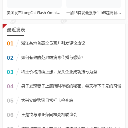
美团发布LongCat-Flash-Omni：总参数达5600亿 开源最先进水平
一加15首发最强原生165超高帧游戏：阵容前所未有
最近发表
01
浙江某地普高全员直升引发评论热议
02
如何有效防范尼帕病毒传播与感染？
03
稀土价格持续上涨，龙头企业成功扭亏为盈
04
男子发现妻子上厕所时存钱的秘密，每天存下千元的习惯
05
大兴安岭猞猁日常打卡检查站
06
王楚钦与邓亚萍同框亮相联谊会