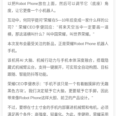
以把Robot Phone放在上面，然后可以调节它（底座）角
度，让它更像一个小机器人。
互动中，何同学提问"荣耀在5—10年后变成一家什么样的公
司？" 荣耀CEO李健回应："将来天空当中一定要画一道
横，那这道横叫什么？叫中国荣耀，叫世界荣耀。"
本次发布会最受关注的新品，正是荣耀Robot Phone 机器人
手机。
该机将AI 大脑、机械行动力与手机本体深度融合，搭载隐
藏式机械臂云台，支持一键展开，可实现全自动构图、目标
跟随、智能防抖等功能。
荣耀CEO李健表示："手机不该只是一个有着触摸屏的‘无趣
黑色方块’。我们决定赋予它大脑，更要赋予它手脚，因此
带来像Robot Phone这样大胆、前卫的产品设计。"
不过，要想在寸土寸金的手机内部塞进机械臂和电机，必须
满足两个条件：高强度、轻量化。为此，李健称，荣耀采用