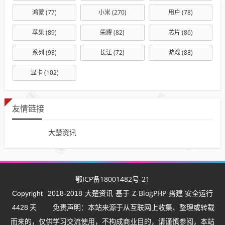
鸿蒙
(77)
小米
(270)
用户
(78)
苹果
(89)
荣耀
(82)
芯片
(86)
系列
(98)
长江
(72)
游戏
(88)
显卡
(102)
友情链接
大楚资讯
鄂ICP备18001482号-21
大楚资讯
Z-BlogPHP
Copyright
2018-2018
基于
搭建 安全运行
4428
天
免责声明：本站来源于从互联网上收集、整理或转载
而来的，仅供学习交流使用，不构成商业目的，请谨慎参阅，本站