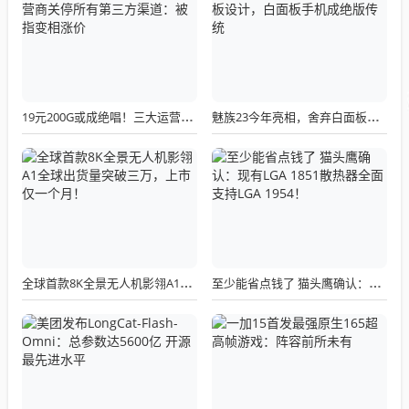
19元200G或成绝唱！三大运营商关停所有第三方渠道：被指变相涨价
魅族23今年亮相，舍弃白面板设计，白面板手机成绝版传统
全球首款8K全景无人机影翎A1全球出货量突破三万，上市仅一个月！
至少能省点钱了 猫头鹰确认：现有LGA 1851散热器全面支持LGA 1954！