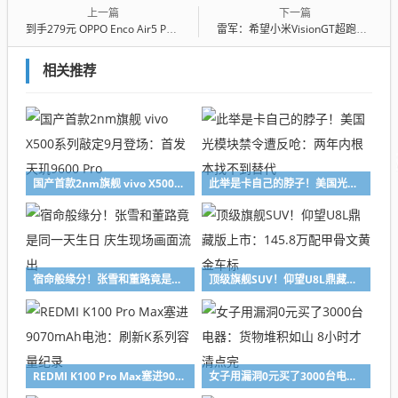
上一篇
下一篇
到手279元 OPPO Enco Air5 Pro开售：55dB旗舰级降噪 宿舍消音神器
雷军：希望小米VisionGT超跑让大家感受到电动时代极致驾驶体验
相关推荐
国产首款2nm旗舰 vivo X500系列敲定9月登场：首发天玑9600 Pro
此举是卡自己的脖子！美国光模块禁令遭反呛：两年内根本找不到替代
宿命般缘分！张雪和董路竟是同一天生日 庆生现场画面流出
顶级旗舰SUV！仰望U8L鼎藏版上市：145.8万配甲骨文黄金车标
REDMI K100 Pro Max塞进9070mAh电池：刷新K系列容量纪录
女子用漏洞0元买了3000台电器：货物堆积如山 8小时才清点完