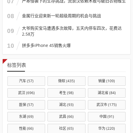
07
严寒侵袭下的生存挑战，流浪汉依赖木板与破旧衣物维生
08
金属行业迎来新一轮超级周期的机会与挑战
大爷购买宝马遭遇多次故障，五天内停车四次，花费达
09
2.58万
10
拼多多iPhone 4S销售火爆
标签列表
汽车
(57)
微软
(435)
销量
(109)
武汉
(696)
考生
(98)
湖北省
(84)
医保
(57)
湖北
(93)
武汉市
(175)
东湖
(69)
武昌
(66)
中国
(91)
性能
(66)
社区
(65)
华为
(220)