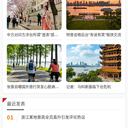
特普会晤后台“有说有笑”愉快交流
中方对印方涉台所谓“澄清”感到意外
记者：马科斯面临下台危机
张晋自曝国外旅行突发心脏病险丧命
最近发表
01
浙江某地普高全员直升引发评论热议