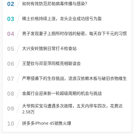
02
如何有效防范尼帕病毒传播与感染？
03
稀土价格持续上涨，龙头企业成功扭亏为盈
04
男子发现妻子上厕所时存钱的秘密，每天存下千元的习惯
05
大兴安岭猞猁日常打卡检查站
06
王楚钦与邓亚萍同框亮相联谊会
07
严寒侵袭下的生存挑战，流浪汉依赖木板与破旧衣物维生
08
金属行业迎来新一轮超级周期的机会与挑战
大爷购买宝马遭遇多次故障，五天内停车四次，花费达
09
2.58万
10
拼多多iPhone 4S销售火爆