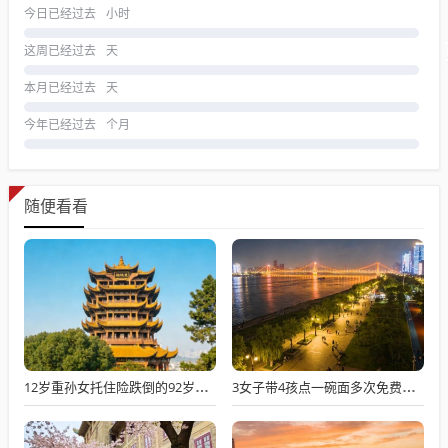
今日已经过去
小时
这周已经过去
天
本月已经过去
天
今年已经过去
个月
随便看看
12岁重孙女托住险跌倒的92岁太爷爷
3女子带4孩点一碗面多次免费续面