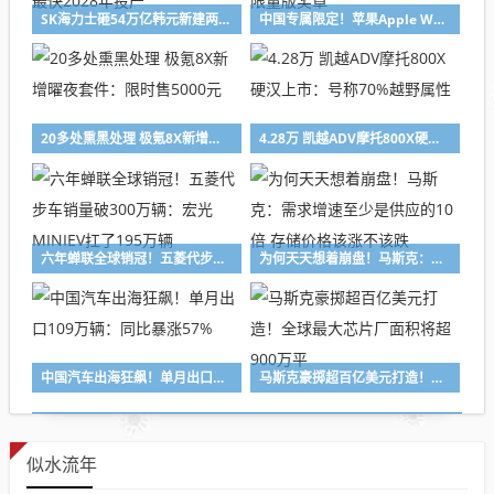
SK海力士砸54万亿韩元新建两座晶圆厂：扩容内存产能！最快2028年投产
中国专属限定！苹果Apple Watch今日可获“全民健身日”限量版奖章
20多处熏黑处理 极氪8X新增曜夜套件：限时售5000元
4.28万 凯越ADV摩托800X硬汉上市：号称70%越野属性
六年蝉联全球销冠！五菱代步车销量破300万辆：宏光MINIEV扛了195万辆
为何天天想着崩盘！马斯克：需求增速至少是供应的10倍 存储价格该涨不该跌
中国汽车出海狂飙！单月出口109万辆：同比暴涨57%
马斯克豪掷超百亿美元打造！全球最大芯片厂面积将超900万平
似水流年