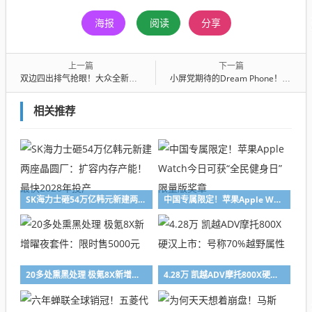
海报
阅读
分享
上一篇
下一篇
双边四出排气抢眼！大众全新Tiguan R谍照曝光：有望搭载高尔夫R动力
小屏党期待的Dream Phone！李杰：一加15T性能、续航、体验全拉满
相关推荐
SK海力士砸54万亿韩元新建两座晶圆厂：扩容内存产能！最快2028年投产
中国专属限定！苹果Apple Watch今日可获“全民健身日”限量版奖章
20多处熏黑处理 极氪8X新增曜夜套件：限时售5000元
4.28万 凯越ADV摩托800X硬汉上市：号称70%越野属性