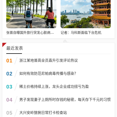
记者：马科斯面临下台危机
张晋自曝国外旅行突发心脏病险丧命
最近发表
01
浙江某地普高全员直升引发评论热议
02
如何有效防范尼帕病毒传播与感染？
03
稀土价格持续上涨，龙头企业成功扭亏为盈
04
男子发现妻子上厕所时存钱的秘密，每天存下千元的习惯
05
大兴安岭猞猁日常打卡检查站