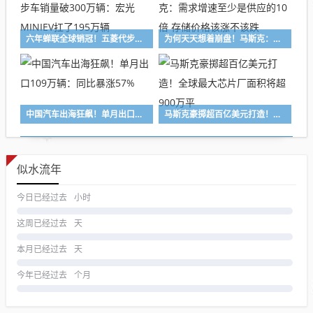
六年蝉联全球销冠！五菱代步车销量破300万辆：宏光MINIEV扛了195万辆
为何天天想着崩盘！马斯克：需求增速至少是供应的10倍 存储价格该涨不该跌
中国汽车出海狂飙！单月出口109万辆：同比暴涨57%
马斯克豪掷超百亿美元打造！全球最大芯片厂面积将超900万平
似水流年
今日已经过去
小时
这周已经过去
天
本月已经过去
天
今年已经过去
个月