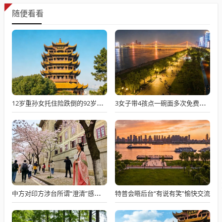
随便看看
12岁重孙女托住险跌倒的92岁太爷爷
3女子带4孩点一碗面多次免费续面
特普会晤后台“有说有笑”愉快交流
中方对印方涉台所谓“澄清”感到意外