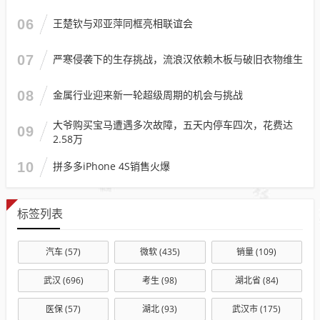
06
王楚钦与邓亚萍同框亮相联谊会
07
严寒侵袭下的生存挑战，流浪汉依赖木板与破旧衣物维生
08
金属行业迎来新一轮超级周期的机会与挑战
大爷购买宝马遭遇多次故障，五天内停车四次，花费达
09
2.58万
10
拼多多iPhone 4S销售火爆
标签列表
汽车
(57)
微软
(435)
销量
(109)
武汉
(696)
考生
(98)
湖北省
(84)
医保
(57)
湖北
(93)
武汉市
(175)